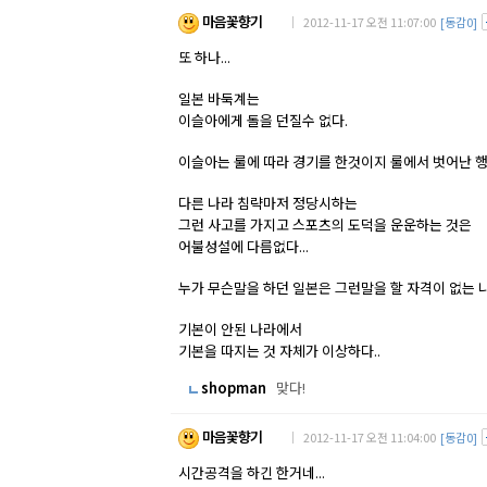
마음꽃향기
｜ 2012-11-17 오전 11:07:00
[동감0]
또 하나...
일본 바둑계는
이슬아에게 돌을 던질수 없다.
이슬아는 룰에 따라 경기를 한것이지 룰에서 벗어난 행
다른 나라 침략마저 정당시하는
그런 사고를 가지고 스포츠의 도덕을 운운하는 것은
어불성설에 다름없다...
누가 무슨말을 하던 일본은 그런말을 할 자격이 없는 나
기본이 안된 나라에서
기본을 따지는 것 자체가 이상하다..
shopman
맞다!
마음꽃향기
｜ 2012-11-17 오전 11:04:00
[동감0]
시간공격을 하긴 한거네...