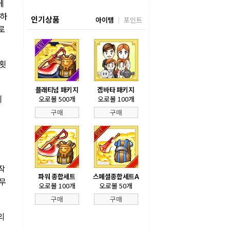
에
요하
인기상품
아이템
포인트
로
 횟
플래티넘 패키지
겜바타 패키지
이
오로볼 500개
오로볼 100개
구매
구매
작
파워 종합세트
스페셜종합세트A
무
오로볼 100개
오로볼 50개
구매
구매
의