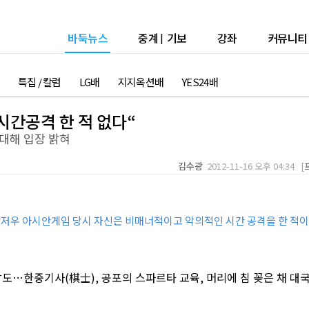
바둑뉴스
중계
|
기보
강좌
커뮤니티
특집 / 칼럼
LG배
지지옥션배
YES24배
시간공격 한 적 없다“
 대해 입장 밝혀
김수광
2012-11-16 오후 04:34 [
 광저우 아시안게임 당시 자신은 비매너적이고 악의적인 시간 공격을 한 적이
도…한중기사(棋士), 공포의 스파르타 교육, 머리에 침 꽂은 채 대