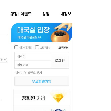
랭킹
|
이벤트
상점
내정보
아이디 저장
보안접속
고객센터
]
프린트
아이디/비밀번호 찾기
무료회원가입
국