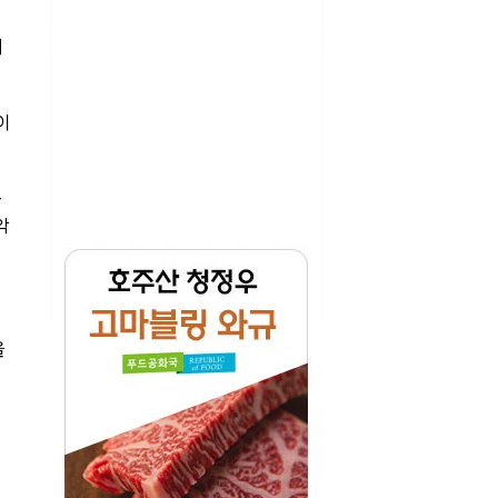
지
이
롭
악
을