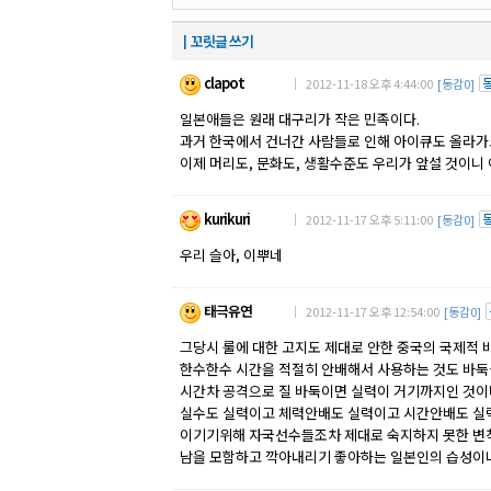
┃꼬릿글 쓰기
clapot
｜ 2012-11-18 오후 4:44:00
[동감0]
일본애들은 원래 대구리가 작은 민족이다.
과거 한국에서 건너간 사람들로 인해 아이큐도 올라가
이제 머리도, 문화도, 생활수준도 우리가 앞설 것이니
kurikuri
｜ 2012-11-17 오후 5:11:00
[동감0]
우리 슬아, 이뿌네
태극유연
｜ 2012-11-17 오후 12:54:00
[동감0]
그당시 룰에 대한 고지도 제대로 안한 중국의 국제적 
한수한수 시간을 적절히 안배해서 사용하는 것도 바둑
시간차 공격으로 질 바둑이면 실력이 거기까지인 것이
실수도 실력이고 체력안배도 실력이고 시간안배도 실
이기기위해 자국선수들조차 제대로 숙지하지 못한 변
남을 모함하고 깍아내리기 좋아하는 일본인의 습성이나