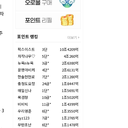
이
골자
주
포인트 랭킹
더보기
팍스이스트
3단
10조4209억
자작나무♡
5단*
4조260억
뉴욕n뉴욕
3급*
2조6380억
운명아비켜
4단*
2조6131억
한솔현현로
7단*
2조1280억
충청도요정
24급*
1조8447억
매일신나
1단*
1조5691억
목검향
10급*
1조5020억
비비빅
11급*
1조4399억
 3
우리영준
6단*
1조3550억
xyz123
7급*
1조2765억
무탄초난
6단*
1조1478억