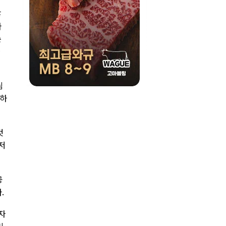
않
다
순
차
님
문하
것
저
공
.
자