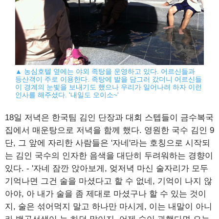
▲ 농심호텔 옆에는 야외 족탕을 운영하고 있다. 어르신들과
등산객이 주로 이용한다. 족탕에 발을 담그러 갔더니 어르신들
이 경계의 눈빛을 보내기도 했으나 우리가 일어나려 하자 이런
인사를 해주셨다. '내일도 오이소~'
18일 저녁은 한국팀 김인 단장과 대회 스텝들이 금수복국
집에서 매운탕으로 저녁을 함께 했다. 영원한 국수 김인 9
단, 그 앞에 자리한 사람들은 '자네'라는 호칭으로 시작되
는 김인 국수의 인자한 음색을 대단히 두려워하는 경향이
있다. - '자네 잠깐 앉아보게, 엊저녁 마신 술자리가 모두
기억나면 그건 술을 마셨다고 할 수 없네, 기억이 나지 않
아야, 아 내가 술을 좀 제대로 마셨구나 할 수 있는 것이
지, 술은 섞어먹지 말고 하나만 마시게, 이는 내말이 아니