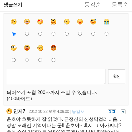
동감순
등록순
댓글쓰기
띄어쓰기 포함 200자까지 쓰실 수 있습니다.
(400바이트)
안지7
2012-10-22 오후 4:06:00
동감 0
|
|
춘호야 흐뭇하게 잘 읽었다. 금정산의 산성막걸리 ...음...
정말 오래전 기억이나는 군!! 춘호야~ 혹시 그 아가씨냐?
좋은 소식 기대해도 될까? 일본에서의 너의 활약소식은