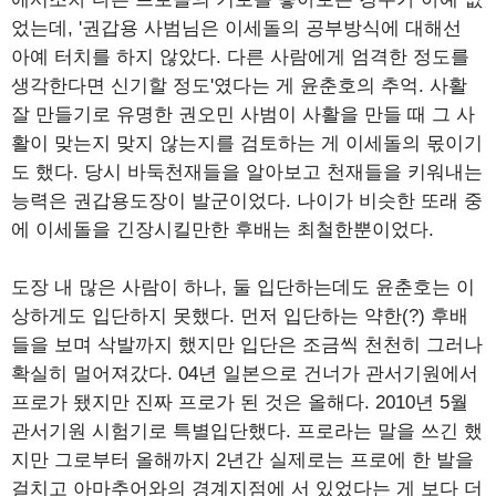
었는데, '권갑용 사범님은 이세돌의 공부방식에 대해선
아예 터치를 하지 않았다. 다른 사람에게 엄격한 정도를
생각한다면 신기할 정도'였다는 게 윤춘호의 추억. 사활
잘 만들기로 유명한 권오민 사범이 사활을 만들 때 그 사
활이 맞는지 맞지 않는지를 검토하는 게 이세돌의 몫이기
도 했다. 당시 바둑천재들을 알아보고 천재들을 키워내는
능력은 권갑용도장이 발군이었다. 나이가 비슷한 또래 중
에 이세돌을 긴장시킬만한 후배는 최철한뿐이었다.
도장 내 많은 사람이 하나, 둘 입단하는데도 윤춘호는 이
상하게도 입단하지 못했다. 먼저 입단하는 약한(?) 후배
들을 보며 삭발까지 했지만 입단은 조금씩 천천히 그러나
확실히 멀어져갔다. 04년 일본으로 건너가 관서기원에서
프로가 됐지만 진짜 프로가 된 것은 올해다. 2010년 5월
관서기원 시험기로 특별입단했다. 프로라는 말을 쓰긴 했
지만 그로부터 올해까지 2년간 실제로는 프로에 한 발을
걸치고 아마추어와의 경계지점에 서 있었다는 게 보다 더