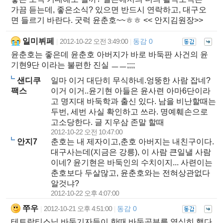
가끔 듣는데, 좋은소식? 있으면 반드시 연락하고, 대구오
면 들르기 바란다. 굿럭 윤춘호~~ㅎㅎ << 안지김원장>>
일미뷔페
2012-10-22 오전 3:49:00
동감 0
|
|
윤춘호는 좋은데 윤춘호 아버지가 바로 바둑판 사건의 윤
기현9단 이라는 불편한 진실 ㅡㅡ;;;;
샌디쿠
일마 이거 대단히 무식하네.엉뚱한 사람 잡네?
팩스
이거 이거..윤기현 아들은 윤사련 아마6단이라
고 명지대 바둑학과 출신 있다. 남을 비난할때는
두번, 세번 사실 확인하고 쓰라. 명예훼손으로
고소당한다. 글 지우삼 존말 할때
2012-10-22 오전 10:47:00
안지7
춘호는 내 제자이고,춘호 아버지는 내친구이다.
대구사는데(지금은 강릉), 이 사람 큰일낼 사람
이네? 윤기현은 바둑인의 수치이지... 사련이는
춘호보다 두살많고, 윤춘호와는 전혀상관없다
알것냐?
2012-10-22 오후 4:07:00
쭈우
2012-10-21 오후 4:51:00
동감 0
|
|
테트락티스님 바둑기자들이 한때 바둑공부를 열심히 했다