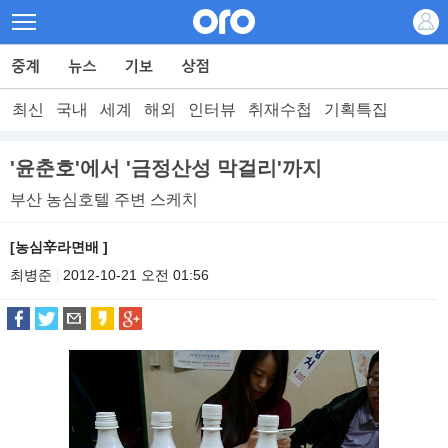
최신
국내
세계
해외
인터뷰
취재수첩
기획특집
'윤춘호'에서 '금정산성 막걸리'까지
부산 농심호텔 주변 스케치
[농심辛라면배 ]
최병준
2012-10-21 오전 01:56
|