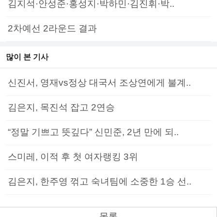
김지석·안성준·홍성지·박하민·김진휘·박..
2차예선 2라운드 결과
많이 본 기사
신진서, 영재vs정상 대국서 조상연에게 불계..
김은지, 목진석 잡고 2연승
“정말 기쁘고 뜻깊다” 신민준, 2년 만에 되..
스미레, 이적 후 첫 여자랭킹 3위
김은지, 한주영 꺾고 숙녀팀에 소중한 1승 선..
목록