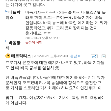
는 얘기에 웃고 갑니다.
테트락
바둑기자는 아무나 되는 줄 아시나 보죠? 뭘 몰
티스
라도 한참 모르는 분이군요. 바둑기자는 바둑
인입니다. 바둑 뉴스에 바둑인 얘기하는 게 뭐가
잘못되었고, 뭐가 그리 못마땅하다는 건지,,
웃기네요. ㅎㅎ
2012-10-21 오후 5:01:00
글쓴이 삭제
바돌황
제
테트락티스
2012-10-21 오후 4:26:00
동감 0
|
|
프로기사 윤춘호에 대한 얘기가 나오고 있고, 바둑 기자들
도 한 때 바둑 공부를 열심히 했
던 바둑인들입니다. 바둑인에 대한 얘기를 하는 건데 뭐가
문제인지 모르겠네요.
>꼭 농심배에 정식으로 출전한 프
로 기사들 스토리만 기사화해야 하나요? 아쉽긴 뭐가 아
쉽다는 건지.. 이용자가 원하는 기사는 특정 팬이 결정하는
게 아닙니다.