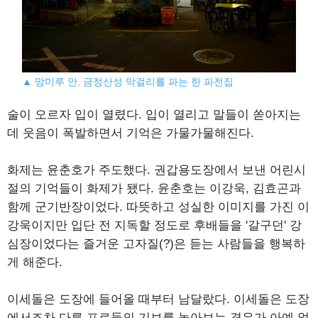
▲ 망미루 안, 금정산성 막걸리를 파는 한 파전집
술이 오르자 입이 열렸다. 입이 열리고 말들이 쏟아지는
데 웃음이 폭발하면서 기억은 가물가물해진다.
화제는 윤춘호가 주도했다. 권갑용도장에서 보낸 어린시
절의 기억들이 화제가 됐다. 윤춘호는 이강욱, 김효곤과
함께 군기반장이었다. 따뜻하고 성실한 이미지를 가진 이
강욱이지만 입단 전 지독할 정도로 후배들을 '갈구던' 강
심장이었다는 즐거운 고자질(?)은 듣는 사람들을 행복하
게 해준다.
이세돌은 도장에 들어올 때부터 남달랐다. 이세돌은 도장
에서조차 다른 프로들의 기보를 놓아보는 경우가 아예 없