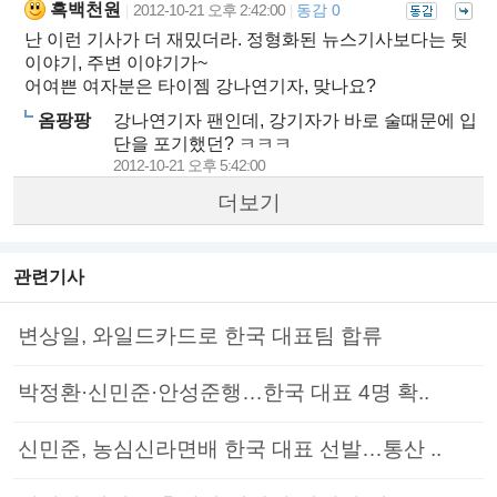
흑백천원
2012-10-21 오후 2:42:00
동감 0
|
|
난 이런 기사가 더 재밌더라. 정형화된 뉴스기사보다는 뒷
이야기, 주변 이야기가~
어여쁜 여자분은 타이젬 강나연기자, 맞나요?
옴팡팡
강나연기자 팬인데, 강기자가 바로 술때문에 입
단을 포기했던? ㅋㅋㅋ
2012-10-21 오후 5:42:00
더보기
관련기사
변상일, 와일드카드로 한국 대표팀 합류
박정환·신민준·안성준행…한국 대표 4명 확..
신민준, 농심신라면배 한국 대표 선발…통산 ..