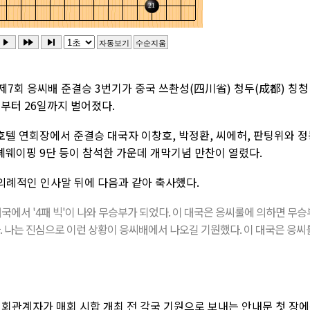
제7회 응씨배 준결승 3번기가 중국 쓰촨성(四川省) 청두(成都) 칭청
부터 26일까지 벌어졌다.
청호텔 연회장에서 준결승 대국자 이창호, 박정환, 씨에허, 판팅위와 
녜웨이핑 9단 등이 참석한 가운데 개막기념 만찬이 열렸다.
례적인 인사말 뒤에 다음과 같아 축사했다.
국에서 '4패 빅'이 나와 무승부가 되었다. 이 대국은 응씨룰에 의하면 무승
다. 나는 진심으로 이런 상황이 응씨배에서 나오길 기원했다. 이 대국은 응씨
대회관계자가 매회 시합 개최 전 각국 기원으로 보내는 안내문 첫 장