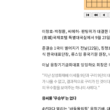
이창호-박정환, 씨에허- 판팅위가 대결한 
(青城)국제호텔 특별대국실에서 9월 23일
준결승 1국이 벌어지기 전날(22일), 칭
식 한국대표단장, 류스밍 중국기원 원장, 
이날 응창기기금회대표 잉밍하오 회장은 의
"지난 삼성화재배 이세돌 9단과 구리 9단의 대
가 나올 수 없고, 결과적으로 구리가 진 것이
의 우수함을 보여주는 하나의 사례다. "
응씨룰 '무승부'는 없다
4년마다 열리는 '바둑올림픽' 응창기배. 