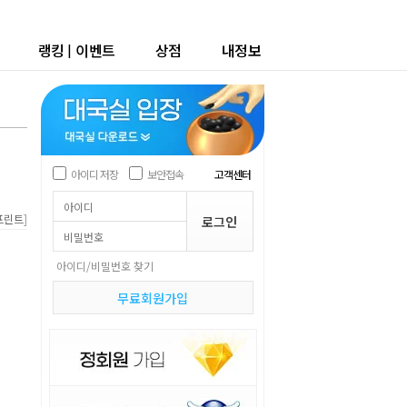
랭킹
|
이벤트
상점
내정보
아이디 저장
보안접속
고객센터
]
프린트
아이디/비밀번호 찾기
무료회원가입