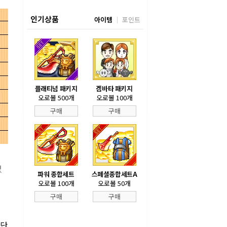
인기상품
아이템
포인트
플래티넘 패키지
겜바타 패키지
오로볼 500개
오로볼 100개
구매
구매
없
파워 종합세트
스페셜종합세트A
오로볼 100개
오로볼 50개
구매
구매
재단