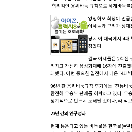
'합리적인 응씨바둑 규칙으로 세계바둑룰을
잉밍하오 회장이 언급한
이세돌과 구리가 상대전
당시 이 대국에서 4패
정했다.
결국 이세돌은 2회전 
리치고 간신히 삼성화재배 16강에 진출했
패했다. 이런 중요한 일전에서 나온 '4패
96년 판 응씨바둑규칙 후기에는 '전통바둑
완전해 무승부 판례를 허락하고 있다. 무
장기적으로 반드시 도태될 것이다.'라 적고
23년 간의 연구성과
현재 통용되고 있는 바둑룰은 한국룰(=일본