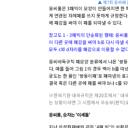
▲ 제7회 응씨배
응씨룰은 3패빅이 모양이 만들어지면 한 
게 연관된 자체패를 쓰지 못하게 규정한다
에 패감을 써야 이 패를 되따낼 수 있다.
참고도 1 - 3패빅의 단순화된 형태: 응씨
이 다른 곳에 패감을 써야 b로 다시 따낼 수
모두 c와 d자리를 패감으로 이용할 수 없다.
응씨바둑규칙 패모양 분류에서 나온 '쌍둥
다. 예를 들어 그림 1의 경우 백이 b를 따
궁도는 한 몸인 '쌍둥이패'로 패따냄의 효
결국 흑은 다른 곳에 패를 써야 b나 c를 되
※한국기원 대국규칙은 제20조에서 ' 대국
는 상황이라면 그 시점에서 무승부(판빅)로
응씨룰, 승자는 '이세돌'
지난 삼성화재배와 같은 '4패 빅'의 상