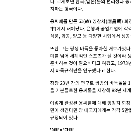
다. 크게보면 한국(일본)룰의 편리성과 중
치하는 형국이다.
응씨배를 만든 고(故) 잉창치(應昌期) 
市)에서 태어났다. 은행과 공업계열에 각각 
식품, 화공, 양모 등 다양한 사업에서 성
또한 그는 평생 바둑을 좋아한 애호가였다.
미를 넘어 세계적인 스포츠가 될 것이라 
준비하는 것이 필요하다고 여겼고, 1973
지 바둑규칙만을 연구했다고 한다.
장장 23년 간의 연구로 쌍방의 바둑돌을 
을 기본틀로한 응씨룰을 제창해 88년 세
이렇게 완성된 응씨룰에 대해 잉창치 회장
면이 생긴다면 양 대국자에게는 각각 5만
규정되어 있다.
'3패' = '단패'