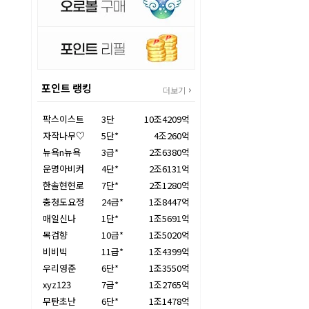
포인트 랭킹
더보기
팍스이스트
3단
10조4209억
자작나무♡
5단*
4조260억
뉴욕n뉴욕
3급*
2조6380억
운명아비켜
4단*
2조6131억
한솔현현로
7단*
2조1280억
충청도요정
24급*
1조8447억
매일신나
1단*
1조5691억
목검향
10급*
1조5020억
비비빅
11급*
1조4399억
우리영준
6단*
1조3550억
xyz123
7급*
1조2765억
무탄초난
6단*
1조1478억