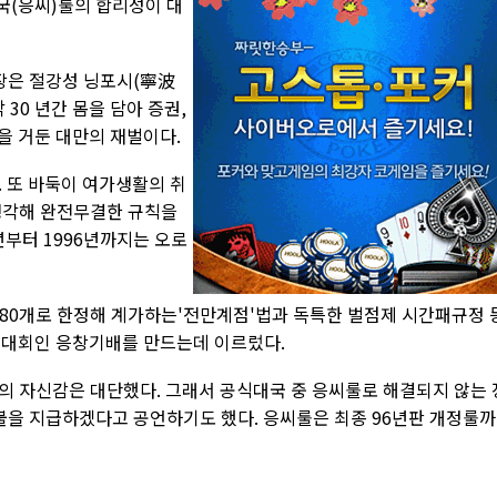
국(응씨)룰의 합리성이 대
회장은 절강성 닝포시(寧波
30 년간 몸을 담아 증권,
공을 거둔 대만의 재벌이다.
 또 바둑이 여가생활의 취
생각해 완전무결한 규칙을
년부터 1996년까지는 오로
180개로 한정해 계가하는'전만계점'법과 독특한 벌점제 시간패규정 
계대회인 응창기배를 만드는데 이르렀다.
의 자신감은 대단했다. 그래서 공식대국 중 응씨룰로 해결되지 않는 
불을 지급하겠다고 공언하기도 했다. 응씨룰은 최종 96년판 개정룰