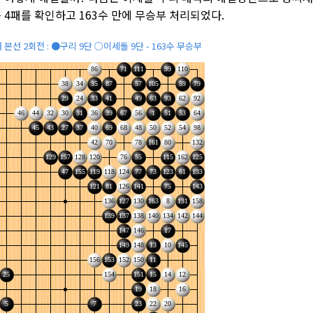
 4패를 확인하고 163수 만에 무승부 처리되었다.
 본선 2회전 : ●구리 9단 ○이세돌 9단 - 163수 무승부