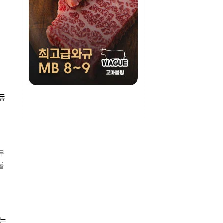
정동
부
룰
에는