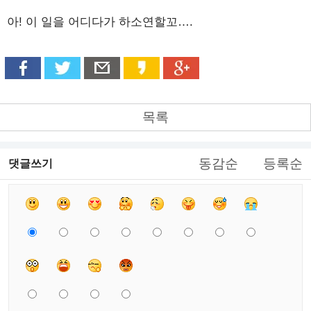
아! 이 일을 어디다가 하소연할꼬….
목록
동감순
등록순
댓글쓰기