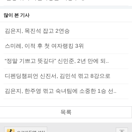
많이 본 기사
김은지, 목진석 잡고 2연승
스미레, 이적 후 첫 여자랭킹 3위
“정말 기쁘고 뜻깊다” 신민준, 2년 만에 되..
디펜딩챔피언 신진서, 김민석 꺾고 8강으로
김은지, 한주영 꺾고 숙녀팀에 소중한 1승 선..
목록