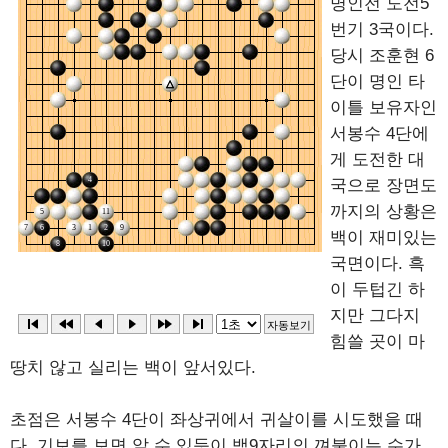
명인전 도전5
번기 3국이다.
당시 조훈현 6
단이 명인 타
이틀 보유자인
서봉수 4단에
게 도전한 대
국으로 장면도
까지의 상황은
백이 재미있는
국면이다. 흑
이 두텁긴 하
지만 그다지
힘쓸 곳이 마
땅치 않고 실리는 백이 앞서있다.
초점은 서봉수 4단이 좌상귀에서 귀살이를 시도했을 때
다. 기보를 보면 알 수 있듯이 백9자리의 껴붙이는 수가