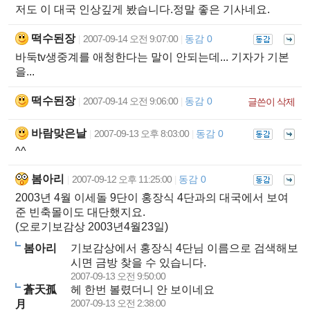
저도 이 대국 인상깊게 봤습니다.정말 좋은 기사네요.
떡수된장
2007-09-14 오전 9:07:00
동감 0
|
|
바둑tv생중계를 애청한다는 말이 안되는데... 기자가 기본
을...
떡수된장
2007-09-14 오전 9:06:00
동감 0
|
|
글쓴이 삭제
바람맞은날
2007-09-13 오후 8:03:00
동감 0
|
|
^^
봄아리
2007-09-12 오후 11:25:00
동감 0
|
|
2003년 4월 이세돌 9단이 홍장식 4단과의 대국에서 보여
준 빈축몰이도 대단했지요.
(오로기보감상 2003년4월23일)
봄아리
기보감상에서 홍장식 4단님 이름으로 검색해보
시면 금방 찾을 수 있습니다.
2007-09-13 오전 9:50:00
蒼天孤
헤 한번 볼렸더니 안 보이네요
2007-09-13 오전 2:38:00
月