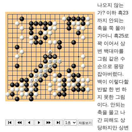
나오지 않는
가? 이하 흑23
까지 안되는
축을 쭉 몰아
가더니 흑25로
꽉 이어서 상
변 백대마를
그림 같은 수
순으로 몽땅
잡아버렸다.
백이 이렇다할
반발 한 번 하
지 못한 그림
이다. 안되는
축을 몰고 나
간 피해도 상
당하지만 상변