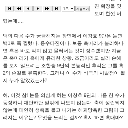
진 확장을 엿
보며 한껏 버
텼는데….
백의 다음 수가 궁금해지는 장면에서 이창호 9단은 돌연
백1로 푹 찔렀다. 응수타진이다. 보통 축머리가 불리하다
면 흑은 바로 막지 않고 물러서는 것이 정수겠지만 지금
은 축머리가 흑에게 유리한 상황. 조금이라도 실리 손해
를 보지 않으려는 조한승 9단의 본능적인 후각은 그를 흑
2의 손길로 유혹한다. 그러나 이 수가 비극의 시발점이 될
지 누가 알았겠는가?
허, 이것 참! 눈을 의심케 하는 이창호 9단의 다음 한 수가
등장하니 대단하단 말밖에 나오지 않는다. 축이 성립되지
않는데 태연히 생축을 몰고 나가는 해괴망측한 그림이 그
려지는 이유는? 무엇을 노리는 걸까? 혹시 하변 흑대마?