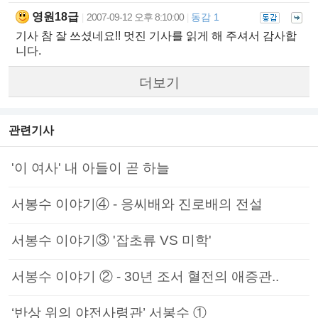
영원18급
2007-09-12 오후 8:10:00
동감 1
|
|
기사 참 잘 쓰셨네요!! 멋진 기사를 읽게 해 주셔서 감사합
니다.
더보기
관련기사
'이 여사' 내 아들이 곧 하늘
서봉수 이야기④ - 응씨배와 진로배의 전설
서봉수 이야기③ '잡초류 VS 미학'
서봉수 이야기 ② - 30년 조서 혈전의 애증관..
‘반상 위의 야전사령관’ 서봉수 ①