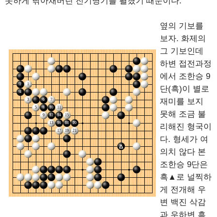
못하게 낚아채버린 진기명기를 펼쳤기 때문이다.
옆의 기보를
보자. 화제의
그 기보인데
하변 접전과정
에서 조한승 9
단(흑)이 별로
재미를 보지
못해 조금 불
리해진 형국이
다. 형세가 여
의치 않다 본
조한승 9단은
흑▲로 널찍하
게 전개해 우
변 백진 삭감
과 우하변 흑