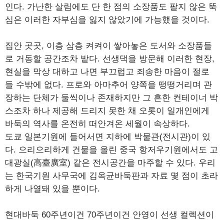
인다. 가난한 살림에도 단 한 점의 소장품도 팔지 않은 뚝
심은 이러한 자부심을 잃지 않았기에 가능했을 것이다.
집안 곳곳, 이층 삼층 켜켜이 쌓아놓은 도서와 소장품들
로 거동할 공간조차 밭다. 선생댁을 방문해 이러한 현장,
현실을 막상 대하고 나면 부끄럽고 죄송한 마음이 절로
들 수밖에 없다. 프로와 아마추어 양쪽을 떵떵거리며 관
장하는 단체가 둘씩이나 존재하지만 그 흔한 컨테이너 박
스조차 하나 제공해 드리지 못한 채 오롯이 일개인에게
바둑의 역사를 온전히 떠안겨온 세월이 속상하다.
도쿄 일본기원에 들어서면 지하에 박물관(전시관)이 있
다. 으리으리하게 건물을 올린 중국 항저우기원에서도 고
대광실(高臺廣室) 같은 전시공간을 마주할 수 있다. 우리
는 한국기원 사무국에 김옥균바둑판과 자료 몇 점이 초라
하게 나열돼 있을 뿐이다.
현대바둑 60주년이건 70주년이건 안영이 선생 컬렉션이