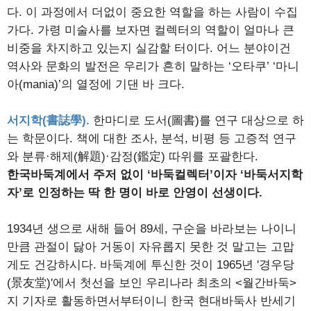
다. 이 과정에서 더없이 중요한 역할을 하는 사람이 수집
가다. 가령 미술사를 보자면 컬렉터의 역할이 얼마나 큰
비중을 차지하고 있는지 실감할 터이다. 어느 분야이건
역사와 문화의 발전은 우리가 흔히 말하는 ‘오타쿠’ ‘마니
아(mania)’의 열정에 기댄 바 크다.
서지학(書誌學).
한마디로 도서(圖書)를 연구 대상으로 하
는 학문이다. 책에 대한 조사, 분석, 비평 등 고증적 연구
와 분류·해제(解題)·감정(鑑定) 따위를 포괄한다.
한국바둑계에서 주저 없이 ‘바둑컬렉터’이자 ‘바둑서지학
자’로 인정하는 딱 한 명이 바로 안영이 선생이다.
1934년 생으로 새해 들어 89세, 구순을 바라보는 나이니
만큼 관절이 닳아 거동이 자유롭지 못한 것 말고는 고맙
게도 건강하시다. 바둑계에 투신한 것이 1965년 '경우당
(景友堂)'에서 첫선을 보인 우리나라 최초의 <월간바둑>
지 기자로 활동하면서부터이니 한국 현대바둑사 반세기