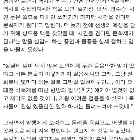
평범한 물건이 역사가 되는 순간은 언제인가? <컬렉터,
역사를 수집하다>란 책을 보면 ‘일기장, 엽서, 영수증, 사
진 등은 쓸모를 다하면 쓰레기가 되지만 시간을 견디면
문화재가 된다’고 말한다. 더 늦기 전에 선생의 육성을 담
기 위해 상도동 댁을 찾았을 때 ‘시간을 견디면 문화재가
된다’는 말을 실감케 하는 증언과 물증을 실제 접하고 입
을 다물지 못했다.
“살날이 얼마 남지 않은 노인에게 무슨 들을만한 말이 있
다고 바쁜 분들이 이렇게까지 걸음하셔요 그래. 그냥 전
화로나 몇마디 하는 걸로 그만일 밑천이구만…. 이미 오
래전 바둑계를 떠난 변방의 필부(匹夫) 얘기야 별것이 없
고 재미도 없을 것이니, 기왕 어려운 걸음들 하셨으니 독
자들이 관심 있을만한 일화 하나는 들려드려야 쓰것네.”
그러면서 일행에게 보여주고 들려줄 욕심으로 어젯밤 이
곳저곳을 뒤져 겨우 찾았다는 원고지 석 장을 내놓았다.
누렇게 탈색된 원고지는 세월의 더께가 흠씬 묻어났는데,