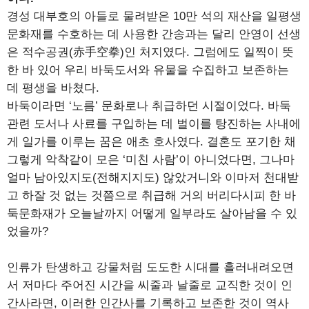
경성 대부호의 아들로 물려받은 10만 석의 재산을 일평생
문화재를 수호하는 데 사용한 간송과는 달리 안영이 선생
은 적수공권(赤手空拳)인 처지였다. 그럼에도 일찍이 뜻
한 바 있어 우리 바둑도서와 유물을 수집하고 보존하는
데 평생을 바쳤다.
바둑이라면 ‘노름’ 문화로나 취급하던 시절이었다. 바둑
관련 도서나 사료를 구입하는 데 벌이를 탕진하는 사내에
게 일가를 이루는 꿈은 애초 호사였다. 결혼도 포기한 채
그렇게 악착같이 모은 ‘미친 사람’이 아니었다면, 그나마
얼마 남아있지도(전해지지도) 않았거니와 이마저 천대받
고 하잘 것 없는 것쯤으로 취급해 거의 버리다시피 한 바
둑문화재가 오늘날까지 어떻게 일부라도 살아남을 수 있
었을까?
인류가 탄생하고 강물처럼 도도한 시대를 흘러내려오면
서 저마다 주어진 시간을 씨줄과 날줄로 교직한 것이 인
간사라면, 이러한 인간사를 기록하고 보존한 것이 역사