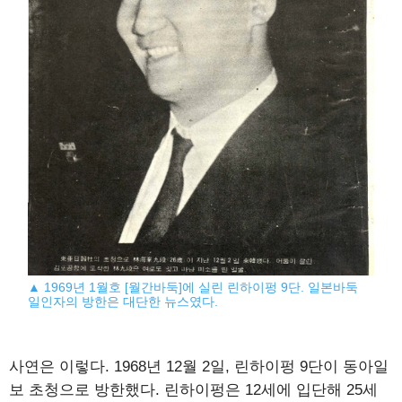
▲ 1969년 1월호 [월간바둑]에 실린 린하이펑 9단. 일본바둑
일인자의 방한은 대단한 뉴스였다.
사연은 이렇다. 1968년 12월 2일, 린하이펑 9단이 동아일
보 초청으로 방한했다. 린하이펑은 12세에 입단해 25세