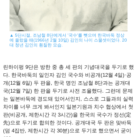
▲ 5단시절, 조남철 8단에게서 '국수'를 뺏으며 한국바둑 정상
에 올랐을 때(1966년 2월 10일) 김인의 나이 스물셋이었다. 20
대 청년 김인의 훤칠한 모습.
린하이펑 9단은 방한 중 총 세 판의 기념대국을 두기로 했
다. 한국바둑의 일인자 김인 국수와 비공개(12월 4일)·공
개(12월 6일) 두 판을, 한국 명인 조남철 8단과는 공개대
국(12월 7일) 한 판을 두기로 사전 조율했다. 그런데 문제
는 일본바둑에 경도돼 있어서인지, 스스로 그들과의 실력
차이를 너무 크게 봐서인지 일본기원과 치수 협상에서 첫
판(비공개, 제한시간 각 3시간)을 한국의 국수가 정선(定
先)으로 두기로 합의한 것이다. 공개대국 두 판은 맞바둑
(덤 4집반, 제한시간 각 30분)으로 두기로 했으면서 굳이