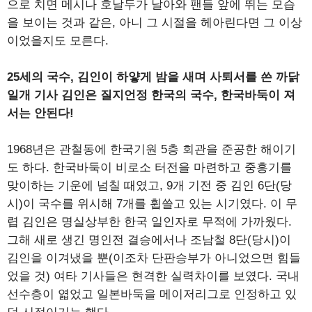
으로 치면 메시나 호날두가 날아와 팬들 앞에 뛰는 모습
을 보이는 것과 같은, 아니 그 시절을 헤아린다면 그 이상
이었을지도 모른다.
25세의 국수, 김인이 하얗게 밤을 새며 사퇴서를 쓴 까닭
일개 기사 김인은 질지언정 한국의 국수, 한국바둑이 져
서는 안된다!
1968년은 관철동에 한국기원 5층 회관을 준공한 해이기
도 하다. 한국바둑이 비로소 터전을 마련하고 중흥기를
맞이하는 기운에 넘칠 때였고, 9개 기전 중 김인 6단(당
시)이 국수를 위시해 7개를 휩쓸고 있는 시기였다. 이 무
렵 김인은 명실상부한 한국 일인자로 무적에 가까웠다.
그해 새로 생긴 명인전 결승에서나 조남철 8단(당시)이
김인을 이겨냈을 뿐(이조차 단판승부가 아니었으면 힘들
었을 것) 여타 기사들은 현격한 실력차이를 보였다. 국내
선수층이 엷었고 일본바둑을 메이저리그로 인정하고 있