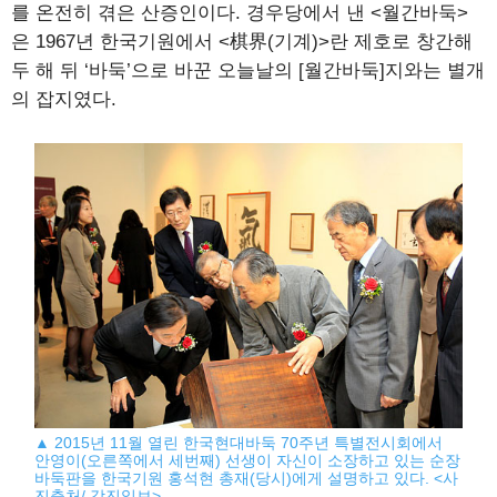
를 온전히 겪은 산증인이다. 경우당에서 낸 <월간바둑>
은 1967년 한국기원에서 <棋界(기계)>란 제호로 창간해
두 해 뒤 ‘바둑’으로 바꾼 오늘날의 [월간바둑]지와는 별개
의 잡지였다.
▲ 2015년 11월 열린 한국현대바둑 70주년 특별전시회에서
안영이(오른쪽에서 세번째) 선생이 자신이 소장하고 있는 순장
바둑판을 한국기원 홍석현 총재(당시)에게 설명하고 있다. <사
진출처/ 강진일보>