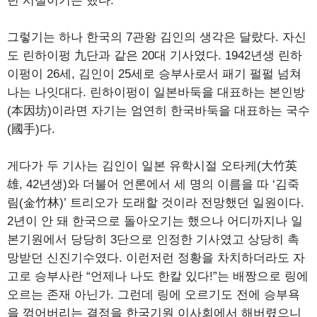
던 시절이기는 했다.
그렇기는 하나 한국의 7관왕 김인의 생각은 달랐다. 자신
도 린하이펑 九단과 같은 20대 기사였다. 1942년생 린하
이펑이 26세, 김인이 25세로 승부사로서 패기 펄펄 넘쳐
나는 나잇대다. 린하이펑이 일본바둑을 대표하는 본인방
(本因坊)이라면 자기는 엄연히 한국바둑을 대표하는 국수
(國手)다.
게다가 두 기사는 김인이 일본 유학시절 오타케(大竹英
雄, 42년생)와 더불어 언론에서 세 명의 이름을 따 ‘김죽
림(金竹林)’ 트리오가 도래할 것이라 전망했던 일원이다.
2년이 안 돼 한국으로 돌아오기는 했으나 어디까지나 일
본기원에서 당당히 3단으로 인정한 기사였고 상당히 촉
망받던 신진기수였다. 이런저런 정황을 차치하더라도 자
고로 승부사란 “언제나 나도 한칼 있다!”는 배짱으로 링에
오르는 존재 아닌가. 그런데 링에 오르기도 전에 승부욕
을 꺾어버리는 결정을 한국기원 이사회에서 해버렸으니