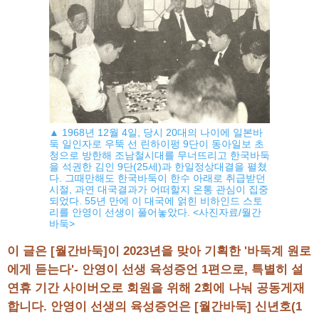
▲ 1968년 12월 4일, 당시 20대의 나이에 일본바
둑 일인자로 우뚝 선 린하이펑 9단이 동아일보 초
청으로 방한해 조남철시대를 무너뜨리고 한국바둑
을 석권한 김인 9단(25세)과 한일정상대결을 펼쳤
다. 그때만해도 한국바둑이 한수 아래로 취급받던
시절, 과연 대국결과가 어떠할지 온통 관심이 집중
되었다. 55년 만에 이 대국에 얽힌 비하인드 스토
리를 안영이 선생이 풀어놓았다. <사진자료/월간
바둑>
이 글은 [월간바둑]이 2023년을 맞아 기획한 '바둑계 원로
에게 듣는다'- 안영이 선생 육성증언 1편으로, 특별히 설
연휴 기간 사이버오로 회원을 위해 2회에 나눠 공동게재
합니다. 안영이 선생의 육성증언은 [월간바둑] 신년호(1