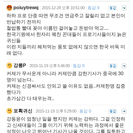
poiuytrewq
2015-12-28 오후 10:51:00
동감 0
|
|
하하 프로 단증 따면 무조건 연금주고 잘릴리 없고 본인이
반납하기 전까지
철밥통 빨대 꽂아 이름만 걸어놓고 돈받아 먹고....
한국기원에서 한자리 꿰찬 꼰대들이 프로기사들이지 늙은
귀신들
이런 지들끼리 헤처먹는 풍토 없애지 않으면 한국 바둑 미
래 없다.
강릉P
2015-11-19 오후 5:46:00
동감 0
|
|
커제가 무서운게 아니라 커제만큼 강한기사가 중국에 30
명이 넘는다..
커제는 신경써서도 안되고 쓸 이유도 없음..커제한명 집중
했다가
초가삼간 다 태우는격..
포획귀신
2015-11-19 오후 5:29:00
동감 0
|
|
강동윤이 엄청난 일을 했지만 커제는 강하다. 그걸 인정하
고 신세대들이 그를 이기기 위해 노력하는 과정에서 좋은
성적이 나오고 뛰어난 기사가 나올 것이다. 그를 질투하고