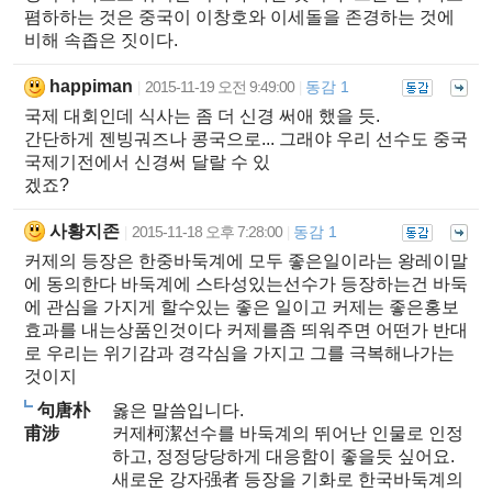
폄하하는 것은 중국이 이창호와 이세돌을 존경하는 것에
비해 속좁은 짓이다.
happiman
2015-11-19 오전 9:49:00
동감 1
|
|
국제 대회인데 식사는 좀 더 신경 써애 했을 듯.
간단하게 젠빙궈즈나 콩국으로... 그래야 우리 선수도 중국
국제기전에서 신경써 달랄 수 있
겠죠?
사황지존
2015-11-18 오후 7:28:00
동감 1
|
|
커제의 등장은 한중바둑계에 모두 좋은일이라는 왕레이말
에 동의한다 바둑계에 스타성있는선수가 등장하는건 바둑
에 관심을 가지게 할수있는 좋은 일이고 커제는 좋은홍보
효과를 내는상품인것이다 커제를좀 띄워주면 어떤가 반대
로 우리는 위기감과 경각심을 가지고 그를 극복해나가는
것이지
句唐朴
옳은 말씀입니다.
甫涉
커제柯潔선수를 바둑계의 뛰어난 인물로 인정
하고, 정정당당하게 대응함이 좋을듯 싶어요.
새로운 강자强者 등장을 기화로 한국바둑계의