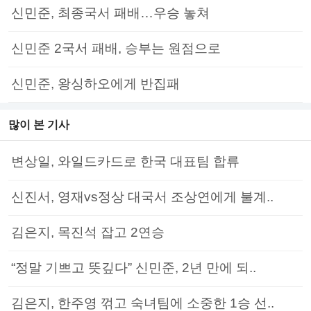
신민준, 최종국서 패배…우승 놓쳐
신민준 2국서 패배, 승부는 원점으로
신민준, 왕싱하오에게 반집패
많이 본 기사
변상일, 와일드카드로 한국 대표팀 합류
신진서, 영재vs정상 대국서 조상연에게 불계..
김은지, 목진석 잡고 2연승
“정말 기쁘고 뜻깊다” 신민준, 2년 만에 되..
김은지, 한주영 꺾고 숙녀팀에 소중한 1승 선..