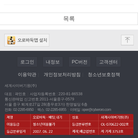
목록
로그인
내정보
PC버전
고객센터
이용약관
|
개인정보처리방침
|
청소년보호정책
세계사이버기원(주)
대표 : 곽민호
|
사업자등록번호 : 220-81-86538
통신판매업 신고번호:2011-서울중구-0579
서울 중구 퇴계로27길 28(충무로3가) 한영빌딩 6층
전화 : 02-2285-6950
|
팩스 : 02-2285-6955
|
이메일 :
oper@cyberoro.com