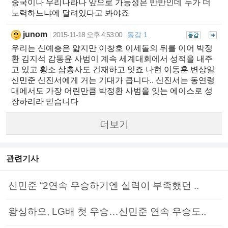
중국이나 우리나라나 앞으로 가능성은 반반인데 누가 더
노력하느냐에 달려있다고 봐야죠
junom
2015-11-18 오후 4:53:00
동감 1
|
|
우리는 신예층은 얇지만 이창호 이세돌의 뒤를 이어 박정
환 김지석 감동윤 사범이 계속 세계대회에서 성적을 내주
고 있고 황소 삼총사도 건재하고 잇죠 나현 이동훈 변상일
신민준 신진서에게 거는 기대가 큽니다.. 신진서는 동연령
대에서도 가장 어린만큼 박정환 사범을 잇는 에이스로 성
장하리라 믿습니다
더보기
관련기사
신민준 “2연속 우승하기엔 실력이 부족했던 ..
왕싱하오, LG배 첫 우승…신민준 연속 우승도..