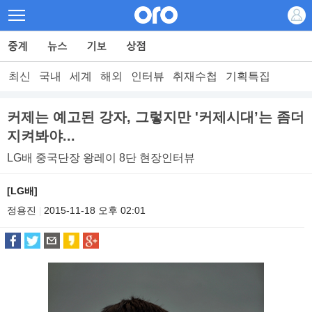
최신
국내
세계
해외
인터뷰
취재수첩
기획특집
커제는 예고된 강자, 그렇지만 '커제시대’는 좀더
지켜봐야...
LG배 중국단장 왕레이 8단 현장인터뷰
[LG배]
정용진
2015-11-18 오후 02:01
|