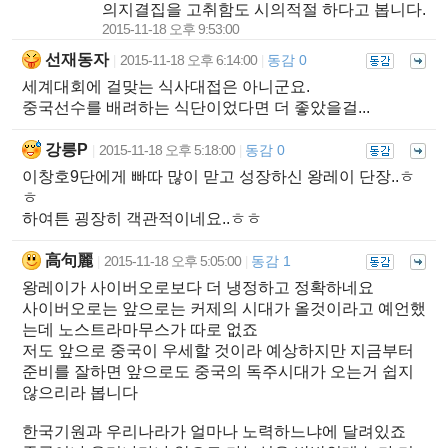
의지결집을 고취함도 시의적절 하다고 봅니다.
2015-11-18 오후 9:53:00
선재동자
2015-11-18 오후 6:14:00
동감 0
|
|
세계대회에 걸맞는 식사대접은 아니군요.
중국선수를 배려하는 식단이었다면 더 좋았을걸...
강릉P
2015-11-18 오후 5:18:00
동감 0
|
|
이창호9단에게 빠따 많이 맏고 성장하신 왕레이 단장..ㅎ
ㅎ
하여튼 굉장히 객관적이네요..ㅎㅎ
高句麗
2015-11-18 오후 5:05:00
동감 1
|
|
왕레이가 사이버오로보다 더 냉정하고 정확하네요
사이버오로는 앞으로는 커제의 시대가 올것이라고 예언했
는데 노스트라마무스가 따로 없죠
저도 앞으로 중국이 우세할 것이라 예상하지만 지금부터
준비를 잘하면 앞으로도 중국의 독주시대가 오는거 쉽지
않으리라 봅니다
한국기원과 우리나라가 얼마나 노력하느냐에 달려있죠