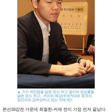
▲ 가수 박진영을 닮은 듯도 하고 골키퍼 정성룡을
닮은 듯도 하고...우리의 예상(우려?)대로 중국의
일인자로 급부상하고 있는 커제 9단.
본선16강전 가운데 최철한-커제 전이 가장 먼저 끝났다.