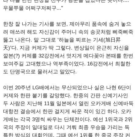
라 나를 만난 변상일 선수가 행운을 잡았다는 뜻이다....
우물쭈물 어쩌구저쩌구...”
한창 잘 나가는 기사를 보면, 제아무리 품속에 숨겨 놓으
려 애쓰려 해도 자신감이 주머니 속의 송곳처럼 삐죽삐죽
뚫고 나온다. 말 그대로 ‘하늘을 찌르는 기세(旭日昇
天)’다. 지금 커제가 딱 그렇다. 변상일이 은근히 자신을
깔본(?) 커제를 32강전에서 멋지게 메다꽂아 본때를 한번
보여주길 고대했으나 역부족이었다. 16강전에서 최철한
도 단명국으로 물러서고 말았다.
이번 20주년 LG배에서는 무산되었으나 실은 나현 6단이
커제와 한판 붙기를 갈망했다. 한중의 간판 신예기사인
두 사람은 지난해 11월 일본에서 열린 오카게배 신예바둑
대항전 결승에서 한판 걸지게 싸운 적이 있긴 하다. 오카
게배는 각국 3명씩 싸우는 단체전이다. 예선 1위국과 2위
국의 주장이 일대일로 다시 겨뤄 최종 우승을 가리는 독
특한 방식의 대회인데, 그때 예선 1위를 한 중국 주장 커