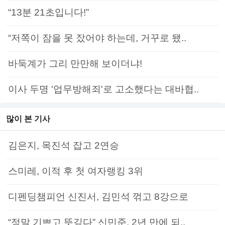
“13분 21초입니다!”
“저쪽이 잠을 못 잤어야 하는데, 거꾸로 됐..
바둑계가 그리 만만해 보이더냐!
이사 두명 '업무방해죄'로 고소했다는 대바협..
많이 본 기사
김은지, 목진석 잡고 2연승
스미레, 이적 후 첫 여자랭킹 3위
디펜딩챔피언 신진서, 김민석 꺾고 8강으로
“정말 기쁘고 뜻깊다” 신민준, 2년 만에 되..