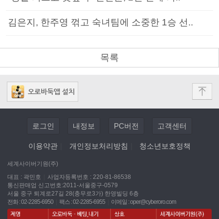
김은지, 한주영 꺾고 숙녀팀에 소중한 1승 선..
목록
로그인
내정보
PC버전
고객센터
이용약관
|
개인정보처리방침
|
청소년보호정책
세계사이버기원(주)
대표 : 곽민호
|
사업자등록번호 : 220-81-86538
통신판매업 신고번호:2011-서울중구-0579
서울 중구 퇴계로27길 28(충무로3가) 한영빌딩 6층
전화 : 02-2285-6950
|
팩스 : 02-2285-6955
|
이메일 :
oper@cyberoro.com