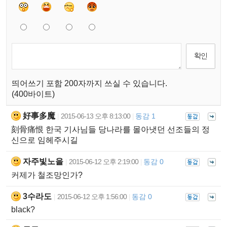
띄어쓰기 포함 200자까지 쓰실 수 있습니다.
(400바이트)
好事多魔
2015-06-13 오후 8:13:00
동감 1
|
|
刻骨痛恨 한국 기사님들 당나라를 몰아냇던 선조들의 정
신으로 임헤주시길
자주빛노을
2015-06-12 오후 2:19:00
동감 0
|
|
커제가 철조망인가?
3수라도
2015-06-12 오후 1:56:00
동감 0
|
|
black?