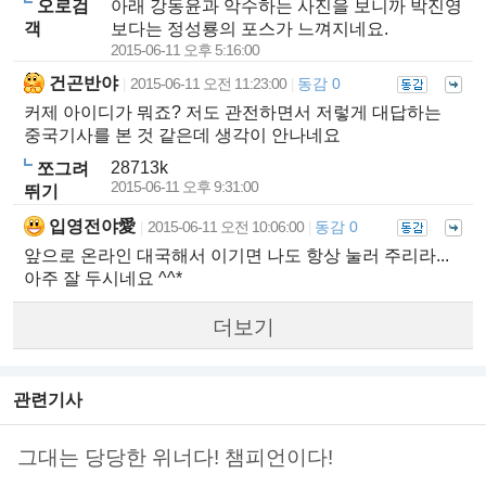
오로검
아래 강동윤과 악수하는 사진을 보니까 박진영
객
보다는 정성룡의 포스가 느껴지네요.
2015-06-11 오후 5:16:00
건곤반야
2015-06-11 오전 11:23:00
동감 0
|
|
커제 아이디가 뭐죠? 저도 관전하면서 저렇게 대답하는
중국기사를 본 것 같은데 생각이 안나네요
28713k
쪼그려
2015-06-11 오후 9:31:00
뛰기
입영전야愛
2015-06-11 오전 10:06:00
동감 0
|
|
앞으로 온라인 대국해서 이기면 나도 항상 눌러 주리라...
아주 잘 두시네요 ^^*
더보기
관련기사
그대는 당당한 위너다! 챔피언이다!