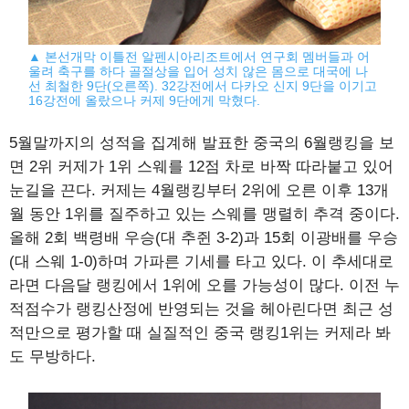
▲ 본선개막 이틀전 알펜시아리조트에서 연구회 멤버들과 어
울려 축구를 하다 골절상을 입어 성치 않은 몸으로 대국에 나
선 최철한 9단(오른쪽). 32강전에서 다카오 신지 9단을 이기고
16강전에 올랐으나 커제 9단에게 막혔다.
5월말까지의 성적을 집계해 발표한 중국의 6월랭킹을 보
면 2위 커제가 1위 스웨를 12점 차로 바짝 따라붙고 있어
눈길을 끈다. 커제는 4월랭킹부터 2위에 오른 이후 13개
월 동안 1위를 질주하고 있는 스웨를 맹렬히 추격 중이다.
올해 2회 백령배 우승(대 추쥔 3-2)과 15회 이광배를 우승
(대 스웨 1-0)하며 가파른 기세를 타고 있다. 이 추세대로
라면 다음달 랭킹에서 1위에 오를 가능성이 많다. 이전 누
적점수가 랭킹산정에 반영되는 것을 헤아린다면 최근 성
적만으로 평가할 때 실질적인 중국 랭킹1위는 커제라 봐
도 무방하다.