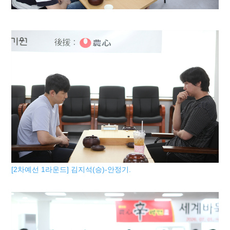
[2차예선 1라운드] 김지석(승)-안정기.