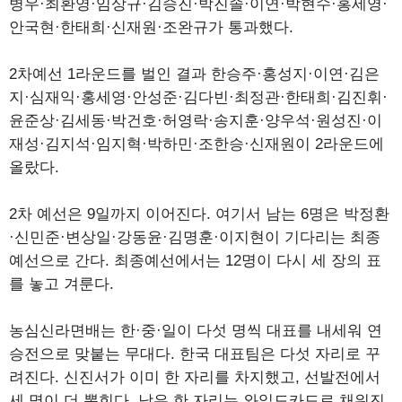
병우·최환영·임상규·김승진·박진솔·이연·박현수·홍세영·
안국현·한태희·신재원·조완규가 통과했다.
2차예선 1라운드를 벌인 결과 한승주·홍성지·이연·김은
지·심재익·홍세영·안성준·김다빈·최정관·한태희·김진휘·
윤준상·김세동·박건호·허영락·송지훈·양우석·원성진·이
재성·김지석·임지혁·박하민·조한승·신재원이 2라운드에
올랐다.
2차 예선은 9일까지 이어진다. 여기서 남는 6명은 박정환
·신민준·변상일·강동윤·김명훈·이지현이 기다리는 최종
예선으로 간다. 최종예선에서는 12명이 다시 세 장의 표
를 놓고 겨룬다.
농심신라면배는 한·중·일이 다섯 명씩 대표를 내세워 연
승전으로 맞붙는 무대다. 한국 대표팀은 다섯 자리로 꾸
려진다. 신진서가 이미 한 자리를 차지했고, 선발전에서
세 명이 더 뽑힌다. 남은 한 자리는 와일드카드로 채워진