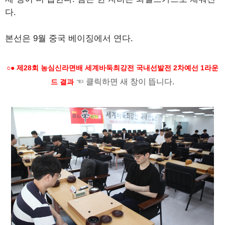
다.
본선은 9월 중국 베이징에서 연다.
○● 제28회 농심신라면배 세계바둑최강전 국내선발전 2차예선 1라운
☜ 클릭하면 새 창이 뜹니다.
드 결과