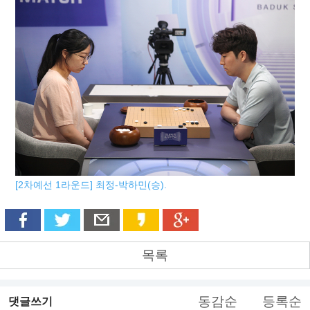
[2차예선 1라운드] 최정-박하민(승).
목록
동감순
등록순
댓글쓰기