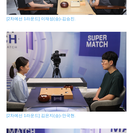
[2차예선 1라운드] 이재성(승)-김승진.
[2차예선 1라운드] 김은지(승)-안국현.