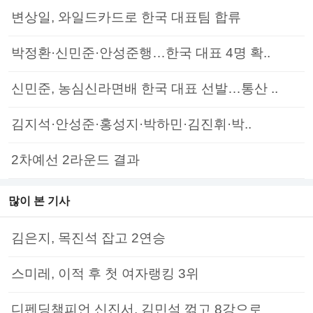
변상일, 와일드카드로 한국 대표팀 합류
박정환·신민준·안성준행…한국 대표 4명 확..
신민준, 농심신라면배 한국 대표 선발…통산 ..
김지석·안성준·홍성지·박하민·김진휘·박..
2차예선 2라운드 결과
많이 본 기사
김은지, 목진석 잡고 2연승
스미레, 이적 후 첫 여자랭킹 3위
디펜딩챔피언 신진서, 김민석 꺾고 8강으로