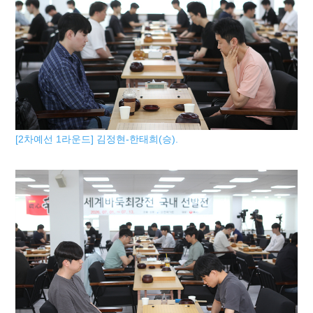
[2차예선 1라운드] 김정현-한태희(승).