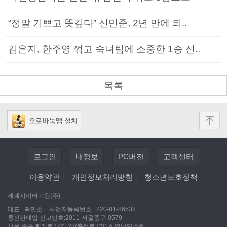
“정말 기쁘고 뜻깊다” 신민준, 2년 만에 되..
김은지, 한주영 꺾고 숙녀팀에 소중한 1승 선..
목록
로그인
내정보
PC버전
고객센터
이용약관
|
개인정보처리방침
|
청소년보호정책
세계사이버기원(주)
대표 : 곽민호
|
사업자등록번호 : 220-81-86538
통신판매업 신고번호:2011-서울중구-0579
서울 중구 퇴계로27길 28(충무로3가) 한영빌딩 6층