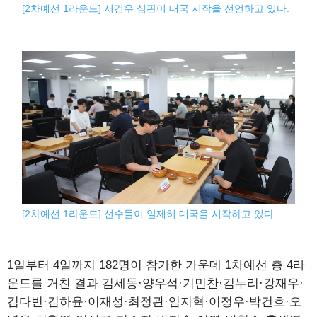
[2차예선 1라운드] 서건우 심판이 대국 시작을 선언하고 있다.
[2차예선 1라운드] 선수들이 일제히 대국을 시작하고 있다.
1일부터 4일까지 182명이 참가한 가운데 1차예선 총 4라
운드를 거친 결과 김세동·양우석·기민찬·김누리·강재우·
김다빈·김하윤·이재성·최정관·임지혁·이정우·박건호·오