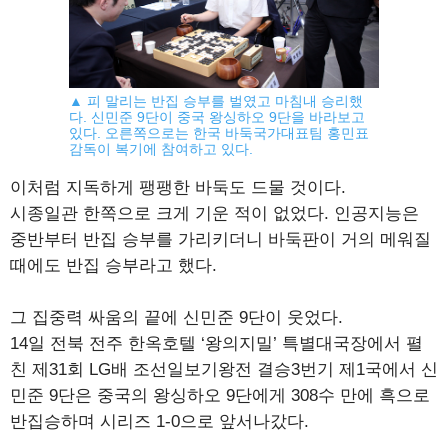
▲ 피 말리는 반집 승부를 벌였고 마침내 승리했
다. 신민준 9단이 중국 왕싱하오 9단을 바라보고
있다. 오른쪽으로는 한국 바둑국가대표팀 홍민표
감독이 복기에 참여하고 있다.
이처럼 지독하게 팽팽한 바둑도 드물 것이다.
시종일관 한쪽으로 크게 기운 적이 없었다. 인공지능은
중반부터 반집 승부를 가리키더니 바둑판이 거의 메워질
때에도 반집 승부라고 했다.
그 집중력 싸움의 끝에 신민준 9단이 웃었다.
14일 전북 전주 한옥호텔 ‘왕의지밀’ 특별대국장에서 펼
친 제31회 LG배 조선일보기왕전 결승3번기 제1국에서 신
민준 9단은 중국의 왕싱하오 9단에게 308수 만에 흑으로
반집승하며 시리즈 1-0으로 앞서나갔다.