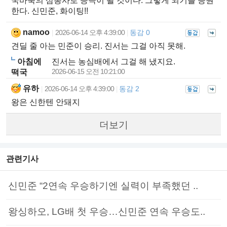
국바둑의 삼총사로 등극이 돨 것이다. 그렇게 되기를 응원
한다. 신민준, 화이팅!!
namoo
2026-06-14 오후 4:39:00
동감 0
|
|
견딜 줄 아는 민준이 승리. 진서는 그걸 아직 못해.
아침에
진서는 농심배에서 그걸 해 냈지요.
2026-06-15 오전 10:21:00
떡국
유하
2026-06-14 오후 4:39:00
동감 2
|
|
왕은 신한텐 안돼지
더보기
관련기사
신민준 “2연속 우승하기엔 실력이 부족했던 ..
왕싱하오, LG배 첫 우승…신민준 연속 우승도..