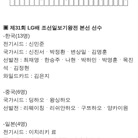
▣ 제31회 LG배 조선일보기왕전 본선 선수
-한국(13명)
전기시드 : 신민준
국가시드 : 신진서ㆍ박정환ㆍ변상일ㆍ김명훈
선발전 : 최재영ㆍ한승주ㆍ나현ㆍ박하민ㆍ박영훈ㆍ목진
석ㆍ김정현
와일드카드 : 김은지
-중국(6명)
국가시드 : 딩하오ㆍ왕싱하오
선발전 : 리웨이칭ㆍ리쉬안하오ㆍ구쯔하오ㆍ양카이원
-일본(4명)
전기시드 : 이치리키 료