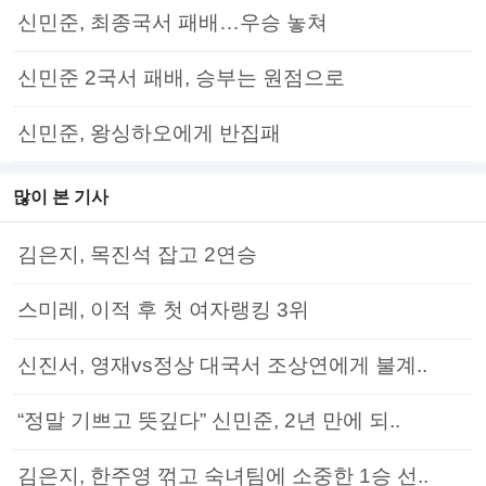
신민준, 최종국서 패배…우승 놓쳐
신민준 2국서 패배, 승부는 원점으로
신민준, 왕싱하오에게 반집패
많이 본 기사
김은지, 목진석 잡고 2연승
스미레, 이적 후 첫 여자랭킹 3위
신진서, 영재vs정상 대국서 조상연에게 불계..
“정말 기쁘고 뜻깊다” 신민준, 2년 만에 되..
김은지, 한주영 꺾고 숙녀팀에 소중한 1승 선..