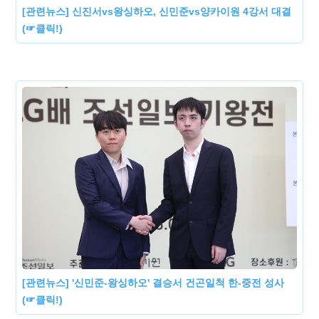
[관련뉴스] 신진서vs왕싱하오, 신민준vs양카이원 4강서 대결
(☞클릭!)
[관련뉴스] '신민준-왕싱하오' 결승서 건곤일척 한-중전 성사
(☞클릭!)