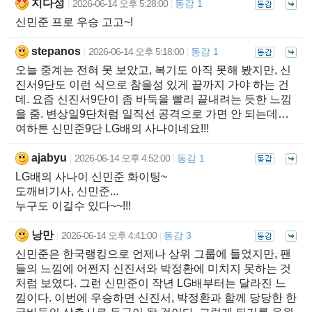
지다성
2026-06-14 오후 5:28:00
동감 1
|
|
신민준 프로 우승 고고~!
stepanos
2026-06-14 오후 5:18:00
동감 1
|
|
오늘 중계는 전혀 못 보았고, 복기도 아직 못해 봤지만, 신
진서9단도 이런 식으로 참을성 있게 끝까지 가야 하는 건
데. 요즘 신진서9단이 좀 바둑을 빨리 끝내려는 듯한 느낌
을 줌. 변상일9단처럼 일직선 공격으로 가면 안 되는데…
여하튼 신민준9단 LG배의 사나이네요!!!
ajabyu
2026-06-14 오후 4:52:00
동감 1
|
|
LG배의 사나이 신민준 화이팅~
도깨비기사, 신민준...
누구도 이길수 있다~~!!!
낭만
2026-06-14 오후 4:41:00
동감 3
|
|
신민준은 한국랭킹으로 언제나 상위 그룹에 들었지만, 팬
들의 느낌에 어쩐지 신진서와 박정환에 미치지 못하는 것
처럼 보였다. 그런 신민준이 작년 LG배부터는 달라진 느
낌이다. 이번에 우승하면 신진서, 박정환과 함께 당당한 한