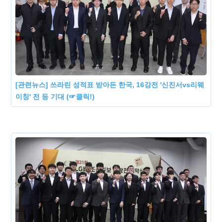
[관련뉴스] 쓰라린 성적표 받아든 한국, 16강전 '신진서vs리웨
이칭' 전 등 기대 (☞클릭!)