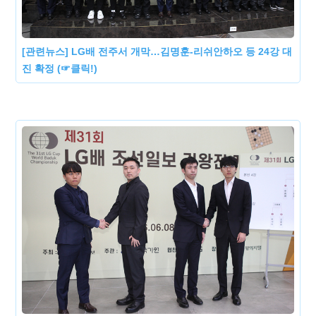
[관련뉴스] LG배 전주서 개막…김명훈-리쉬안하오 등 24강 대
진 확정 (☞클릭!)