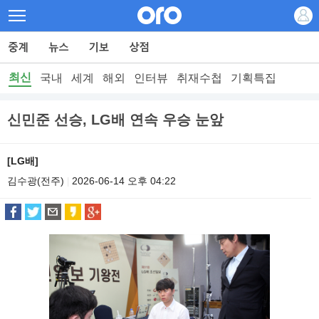
최신
국내
세계
해외
인터뷰
취재수첩
기획특집
신민준 선승, LG배 연속 우승 눈앞
[LG배]
김수광(전주)
2026-06-14 오후 04:22
|