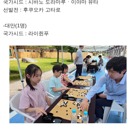
국가시드 : 시바노 도라마루ㆍ이야마 유타
선발전 : 후쿠오카 고타로
-대만(1명)
국가시드 : 라이쥔푸