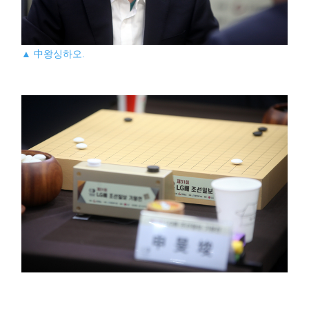
▲ 中왕싱하오.