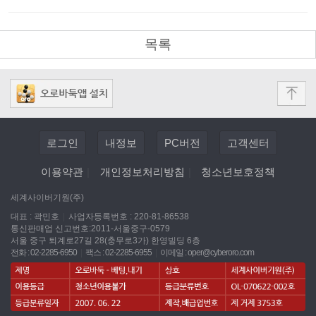
목록
로그인
내정보
PC버전
고객센터
이용약관
|
개인정보처리방침
|
청소년보호정책
세계사이버기원(주)
대표 : 곽민호
|
사업자등록번호 : 220-81-86538
통신판매업 신고번호:2011-서울중구-0579
서울 중구 퇴계로27길 28(충무로3가) 한영빌딩 6층
전화 : 02-2285-6950
|
팩스 : 02-2285-6955
|
이메일 :
oper@cyberoro.com