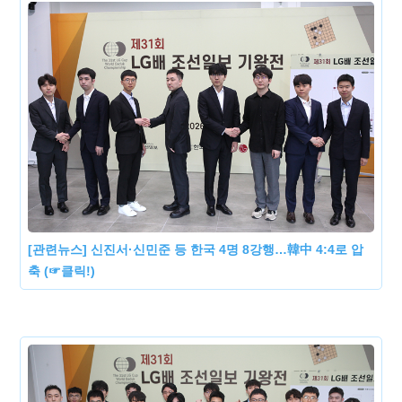
[관련뉴스] 신진서·신민준 등 한국 4명 8강행…韓中 4:4로 압
축 (☞클릭!)