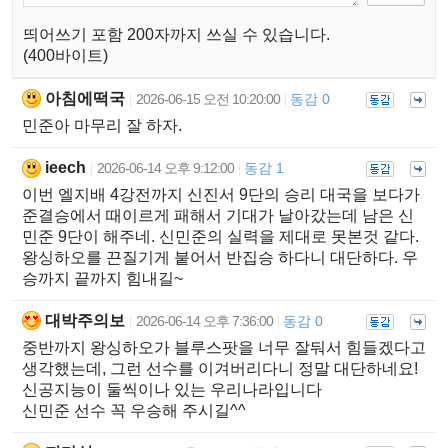
띄어쓰기 포함 200자까지 쓰실 수 있습니다.
(400바이트)
아침에떡국
2026-06-15 오전 10:20:00
동감 0
|
|
민준아 마무리 잘 하자.
ieech
2026-06-14 오후 9:12:00
동감 1
|
|
이번 엘지배 4강전까지 신진서 9단의 승리 대국을 보다가
준결승에서 때이르게 패해서 기대가 날아갔는데 남은 신
민준 9단이 해주네. 신민준의 실력을 제대로 못본것 같다.
왕싱하오를 끈질기게 붙어서 반집승 하다니 대단하다. 우
승까지 끝까지 힘내길~
대박주의보
2026-06-14 오후 7:36:00
동감 0
|
|
중반까지 왕싱하오가 블루스팟을 너무 잘둬서 힘들겠다고
생각했는데, 그런 선수를 이겨버리다니 정말 대단하네요!
신공지능이 둘씩이나 있는 우리나라입니다
신민준 선수 꼭 우승해 주시길^^