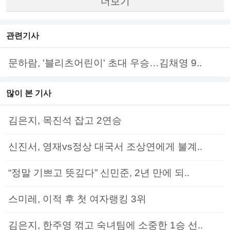
더보기
관련기사
문하람, '블리츠어린이' 초대 우승…김채영 9..
많이 본 기사
김은지, 목진석 잡고 2연승
신진서, 영재vs정상 대국서 조상연에게 불계..
“정말 기쁘고 뜻깊다” 신민준, 2년 만에 되..
스미레, 이적 후 첫 여자랭킹 3위
김은지, 한주영 꺾고 숙녀팀에 소중한 1승 선..