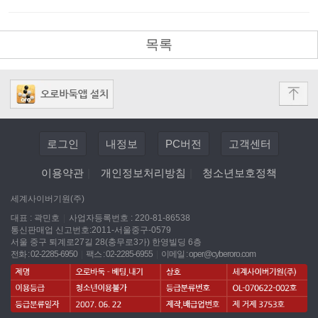
목록
로그인
내정보
PC버전
고객센터
이용약관
|
개인정보처리방침
|
청소년보호정책
세계사이버기원(주)
대표 : 곽민호
|
사업자등록번호 : 220-81-86538
통신판매업 신고번호:2011-서울중구-0579
서울 중구 퇴계로27길 28(충무로3가) 한영빌딩 6층
전화 : 02-2285-6950
|
팩스 : 02-2285-6955
|
이메일 :
oper@cyberoro.com