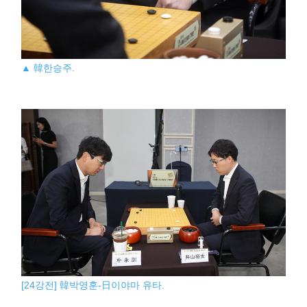
▲ 韓한승주.
[24강전] 韓박영훈-日이야마 유타.