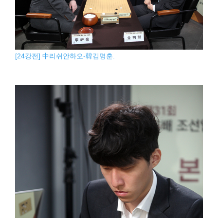
[24강전] 中리쉬안하오-韓김명훈.