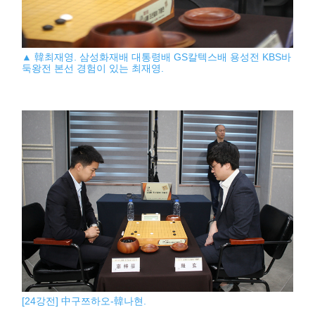
▲ 韓최재영. 삼성화재배 대통령배 GS칼텍스배 용성전 KBS바
둑왕전 본선 경험이 있는 최재영.
[24강전] 中구쯔하오-韓나현.