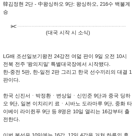
韓김정현 2단 - 中왕싱하오 9단: 왕싱하오, 216수 백불계
승
(대국 시작 시 소식)
LG배 조선일보기왕전 24강전 여덟 판이 9일 오전 10시
전북 전주 '왕의지밀' 특별대국장에서 시작됐다.
한-중전 5판, 한-일전 2판 그리고 한국 선수끼리의 대결 1
판이다.
한국 신진서ㆍ박정환ㆍ변상일ㆍ신민준 9단과 중국 딩하
오 9단, 일본 이치리키 료ㆍ시바노 도라마루 9단, 중화 타
이베이 라이쥔푸 9단 등 8명은 10일 열리는 16강부터 출
전한다.
이번 본선은 10일에는 16강, 12일 4강을 거쳐 하루의 휴