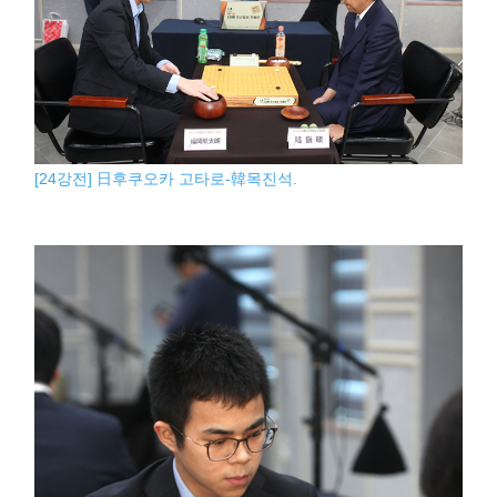
[24강전] 日후쿠오카 고타로-韓목진석.