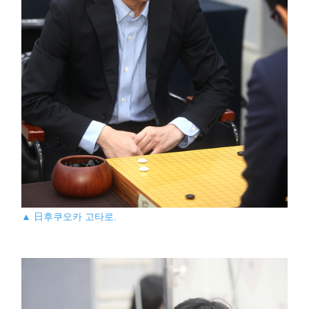
▲ 日후쿠오카 고타로.