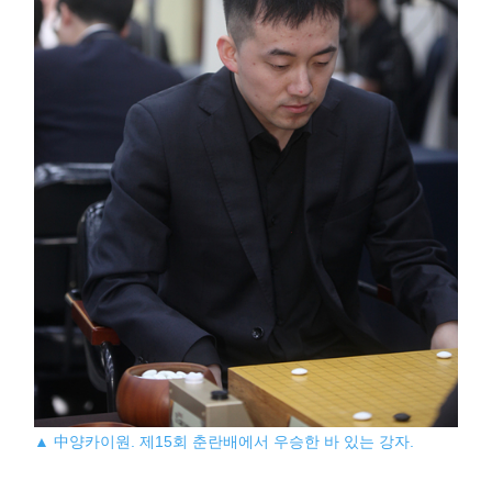
▲ 中양카이원. 제15회 춘란배에서 우승한 바 있는 강자.