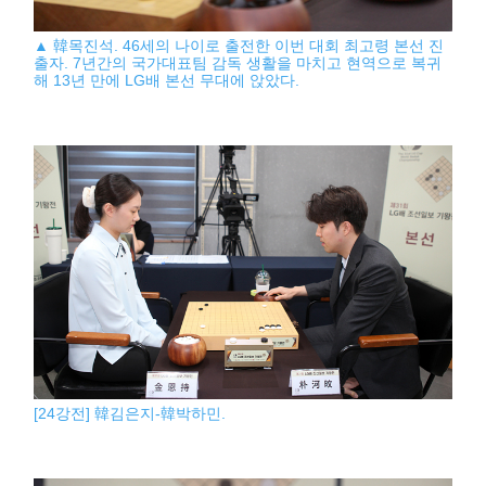
▲ 韓목진석. 46세의 나이로 출전한 이번 대회 최고령 본선 진
출자. 7년간의 국가대표팀 감독 생활을 마치고 현역으로 복귀
해 13년 만에 LG배 본선 무대에 앉았다.
[24강전] 韓김은지-韓박하민.