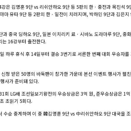
강은 김명훈 9단 vs 리쉬안하오 9단 등 5판의 한ㆍ중전과 목진석 9
 이야마 유타 9단 등 2판의 한ㆍ일전이 치러지며, 박하민 9단과 김은지 
 중국 딩하오 9단, 일본 이치리키 료ㆍ시바노 도라마루 9단, 중
리는 16강부터 출전한다.
13일 하루 휴식 후 14일부터 결승 3번기로 서른한 번째 대회 우승자를
에 신청 받은 50명의 바둑팬이 참가한 가운데 본선 이벤트 행사가 펼친
 행사가 준비돼 있다.
31회 LG배 조선일보기왕전의 우승상금은 3억 원, 준우승상금은 1억
초 초읽기 5회다.
수순 중계하며 이 중 韓김명훈 9단 vs 中리쉬안하오 9단 대국을 