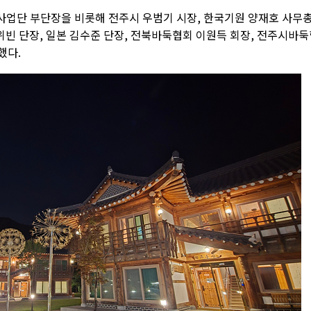
업단 부단장을 비롯해 전주시 우범기 시장, 한국기원 양재호 사무
위빈 단장, 일본 김수준 단장, 전북바둑협회 이원득 회장, 전주시바
했다.