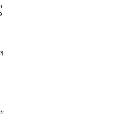
단
9
화
 가
조상