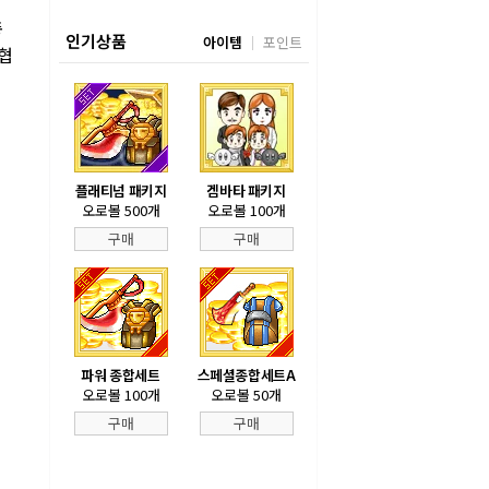
총
인기상품
아이템
포인트
둑협
플래티넘 패키지
겜바타 패키지
오로볼 500개
오로볼 100개
구매
구매
파워 종합세트
스페셜종합세트A
오로볼 100개
오로볼 50개
구매
구매