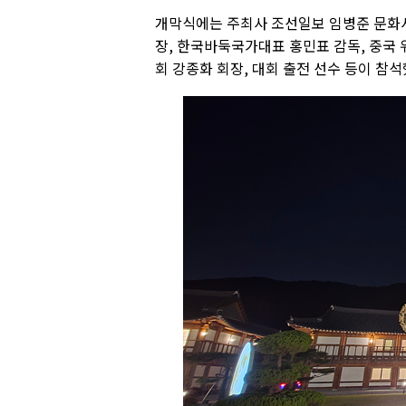
개막식에는 주최사 조선일보 임병준 문화사
장, 한국바둑국가대표 홍민표 감독, 중국 
회 강종화 회장, 대회 출전 선수 등이 참석