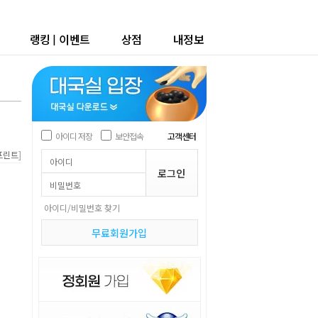
랭킹
|
이벤트
상점
내정보
아이디 저장
보안접속
고객센터
]
프린트
아이디/비밀번호 찾기
무료회원가입