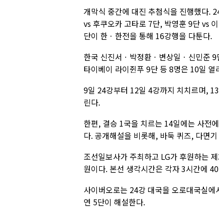
개막식 중간에 대진 추첨식을 진행했다. 24
vs 후쿠오카 고타로 7단, 박영훈 9단 vs
단이 한ㆍ한전을 통해 16강행을 다툰다.
한국 신진서ㆍ박정환ㆍ변상일ㆍ신민준 9단과
타이베이 라이쥔푸 9단 등 8명은 10일 열
9일 24강부터 12일 4강까지 치치르며, 
린다.
한편, 결승 1국을 치르는 14일에는 사전
다. 공개해설을 비롯해, 바둑 퀴즈, 다면기
조선일보사가 주최하고 LG가 후원하는 제
원이다. 본선 생각시간은 각자 3시간에 40
사이버오로는 24강 대국을 오로대국실에서 
연 5단이 해설한다.