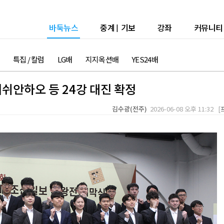
바둑뉴스
중계
|
기보
강좌
커뮤니티
특집 / 칼럼
LG배
지지옥션배
YES24배
쉬안하오 등 24강 대진 확정
김수광(전주)
2026-06-08 오후 11:32 [