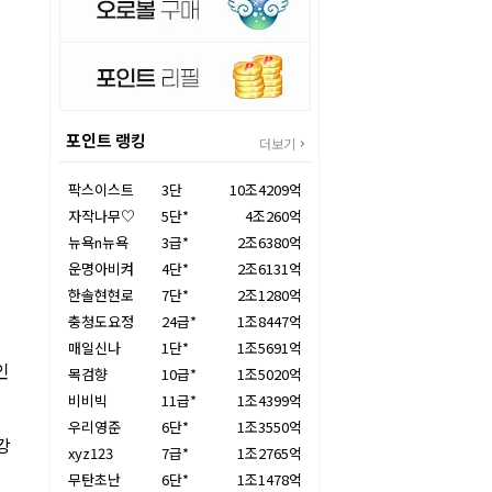
포인트 랭킹
더보기
팍스이스트
3단
10조4209억
자작나무♡
5단*
4조260억
뉴욕n뉴욕
3급*
2조6380억
운명아비켜
4단*
2조6131억
한솔현현로
7단*
2조1280억
충청도요정
24급*
1조8447억
매일신나
1단*
1조5691억
인
목검향
10급*
1조5020억
비비빅
11급*
1조4399억
우리영준
6단*
1조3550억
강
xyz123
7급*
1조2765억
무탄초난
6단*
1조1478억