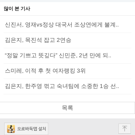
많이 본 기사
신진서, 영재vs정상 대국서 조상연에게 불계..
김은지, 목진석 잡고 2연승
“정말 기쁘고 뜻깊다” 신민준, 2년 만에 되..
스미레, 이적 후 첫 여자랭킹 3위
김은지, 한주영 꺾고 숙녀팀에 소중한 1승 선..
목록