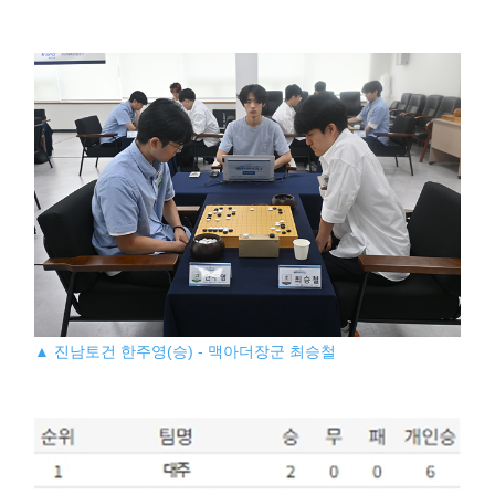
▲ 진남토건 한주영(승) - 맥아더장군 최승철