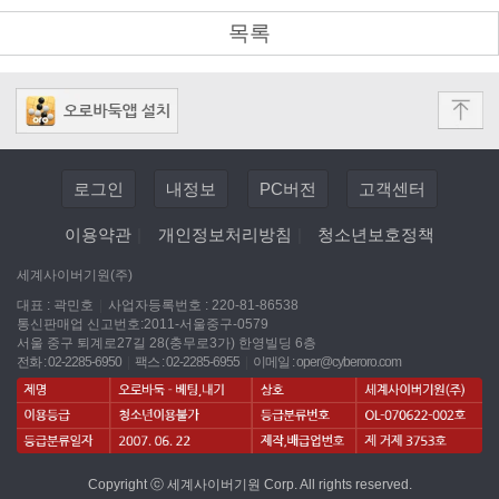
목록
로그인
내정보
PC버전
고객센터
이용약관
|
개인정보처리방침
|
청소년보호정책
세계사이버기원(주)
대표 : 곽민호
|
사업자등록번호 : 220-81-86538
통신판매업 신고번호:2011-서울중구-0579
서울 중구 퇴계로27길 28(충무로3가) 한영빌딩 6층
전화 : 02-2285-6950
|
팩스 : 02-2285-6955
|
이메일 :
oper@cyberoro.com
Copyright ⓒ 세계사이버기원 Corp. All rights reserved.