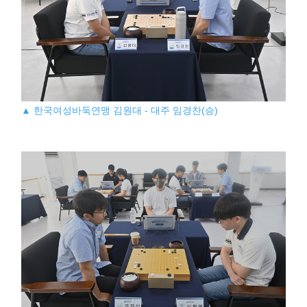
▲ 한국여성바둑연맹 김원대 - 대주 임경찬(승)