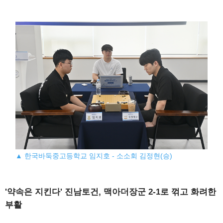
▲ 한국바둑중고등학교 임지호 - 소소회 김정현(승)
'약속은 지킨다' 진남토건, 맥아더장군 2-1로 꺾고 화려한
부활