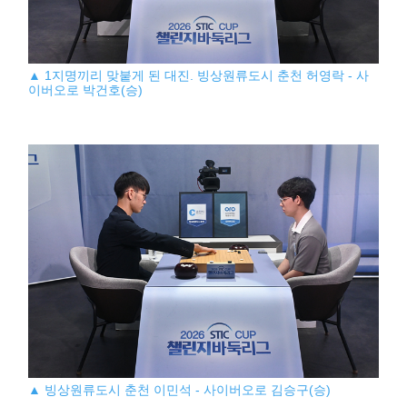
▲ 1지명끼리 맞붙게 된 대진. 빙상원류도시 춘천 허영락 - 사
이버오로 박건호(승)
▲ 빙상원류도시 춘천 이민석 - 사이버오로 김승구(승)