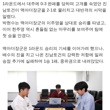
1라운드에서 대주에 0-3 완패를 당하며 고개를 숙였던 진
남토건이 맥아더장군을 2-1로 물리치고 대반격의 서막을
알렸다.
박현수는 맥아더장군의 이주영을 상대로 승리를 따냈고,
이어 한주영 역시 흔들림 없는 마무리를 보여주며 팀에
첫 승을 안겼다.
맥아더장군은 1라운드 승리의 기세를 이어가려 했으나,
배수의 진을 치고 나온 진남토건의 강력한 저항에 밀려
승점 추가에 실패하며 1승 1패, 중위권으로 내려앉았다.