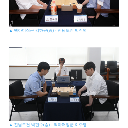
▲ 맥아더장군 김하윤(승) - 진남토건 박진영
▲ 진남토건 박현수(승) - 맥아더장군 이주영