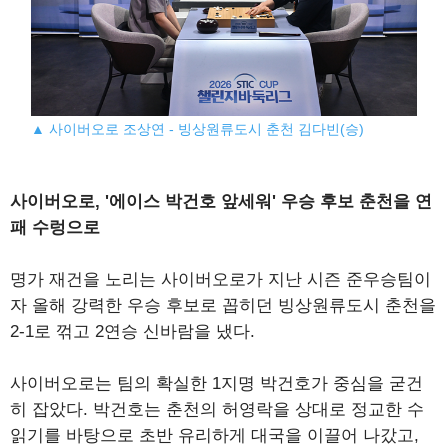
▲ 사이버오로 조상연 - 빙상원류도시 춘천 김다빈(승)
사이버오로, '에이스 박건호 앞세워' 우승 후보 춘천을 연
패 수렁으로
명가 재건을 노리는 사이버오로가 지난 시즌 준우승팀이
자 올해 강력한 우승 후보로 꼽히던 빙상원류도시 춘천을
2-1로 꺾고 2연승 신바람을 냈다.
사이버오로는 팀의 확실한 1지명 박건호가 중심을 굳건
히 잡았다. 박건호는 춘천의 허영락을 상대로 정교한 수
읽기를 바탕으로 초반 유리하게 대국을 이끌어 나갔고,