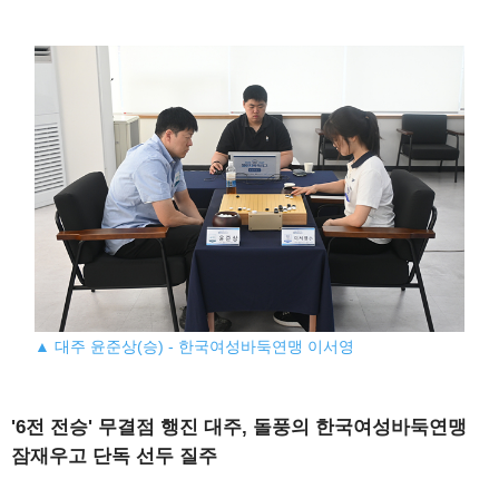
▲ 대주 윤준상(승) - 한국여성바둑연맹 이서영
'6전 전승' 무결점 행진 대주, 돌풍의 한국여성바둑연맹
잠재우고 단독 선두 질주