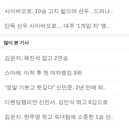
사이버오로, 10승 고지 밟으며 선두...드러나..
단독 선두 사이버오로… 대주 '1게임 차' 맹..
많이 본 기사
김은지, 목진석 잡고 2연승
스미레, 이적 후 첫 여자랭킹 3위
“정말 기쁘고 뜻깊다” 신민준, 2년 만에 되..
디펜딩챔피언 신진서, 김민석 꺾고 8강으로
김은지, 한주영 꺾고 숙녀팀에 소중한 1승 선..