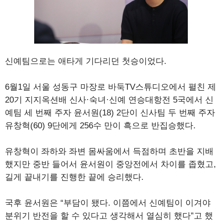
신예팀으로는 애타게 기다리던 첫승이었다.
6월1일 서울 성동구 마장로 바둑TV스튜디오에서 펼친 제
20기 지지옥션배 신사·숙녀·신예 연승대항전 5국에서 신
예팀 세 번째 주자 윤서원(18) 2단이 신사팀 두 번째 주자
유창혁(60) 9단에게 256수 만이 흑으로 반집승했다.
유창혁이 좌하와 좌변 몸싸움에서 득점하며 초반을 지배
했지만 중반 들어서 윤서원이 중앙전에서 차이를 좁혔고,
길게 끝내기를 진행한 끝에 승리했다.
국후 윤서원은 “부담이 됐다. 이쯤에서 신예팀이 이겨야
분위기 반전을 할 수 있다고 생각해서 열심히 했다”고 했