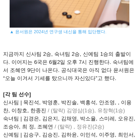
▲ 윤서원은 2024년 연구생 내신을 통해 입단했다.
지금까지 신사팀 2승, 숙녀팀 2승, 신예팀 1승의 출발이
다. 이어지는 6국은 6월2일 오후 7시 진행한다. 숙녀팀에
서 조혜연 9단이 나온다. 공식대국은 아직 없다 윤서원은
“오늘 이겨서 기세를 탔으니까 자신있다”고 했다.
[각 팀 선수]
신사팀 | 목진석, 박영훈, 박진솔, 백홍석, 안조영, , 이용
찬, 이창호, 한종진
/ (탈락) 김영삼(1승), 유창혁(1승)
숙녀팀 | 김경은, 김은지, 김채영, 박소율, 스미레, 오유진,
조승아, 최 정, 조혜연
/ (탈락) , 정유진(2승)
신예팀 | 김승구, 김승진, 김하윤, 이민석, 이주영, 최민서,