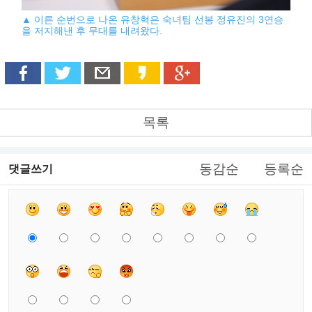
▲ 이른 순번으로 나온 유창혁은 숙녀팀 선봉 정유진의 3연승
을 저지해낸 후 무대를 내려왔다.
목록
동감순
등록순
댓글쓰기