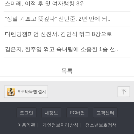
스미레, 이적 후 첫 여자랭킹 3위
“정말 기쁘고 뜻깊다” 신민준, 2년 만에 되..
디펜딩챔피언 신진서, 김민석 꺾고 8강으로
김은지, 한주영 꺾고 숙녀팀에 소중한 1승 선..
목록
로그인
내정보
PC버전
고객센터
이용약관
|
개인정보처리방침
|
청소년보호정책