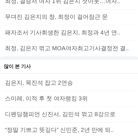
최정, 결승서 여자 1위 김은지 셧아웃…여자..
무뎌진 김은지의 창, 최정이 걸어잠근 문
패자조서 기사회생한 김은지, 최정과 4년 연..
최정, 김은지 꺾고 MOA여자최고기사결정전 결..
많이 본 기사
김은지, 목진석 잡고 2연승
스미레, 이적 후 첫 여자랭킹 3위
디펜딩챔피언 신진서, 김민석 꺾고 8강으로
“정말 기쁘고 뜻깊다” 신민준, 2년 만에 되..