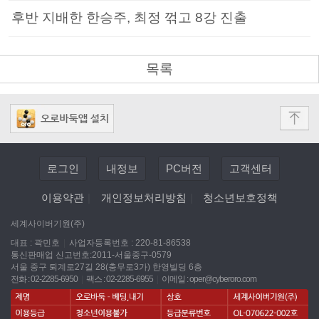
후반 지배한 한승주, 최정 꺾고 8강 진출
목록
로그인
내정보
PC버전
고객센터
이용약관
|
개인정보처리방침
|
청소년보호정책
세계사이버기원(주)
대표 : 곽민호
|
사업자등록번호 : 220-81-86538
통신판매업 신고번호:2011-서울중구-0579
서울 중구 퇴계로27길 28(충무로3가) 한영빌딩 6층
전화 : 02-2285-6950
|
팩스 : 02-2285-6955
|
이메일 :
oper@cyberoro.com