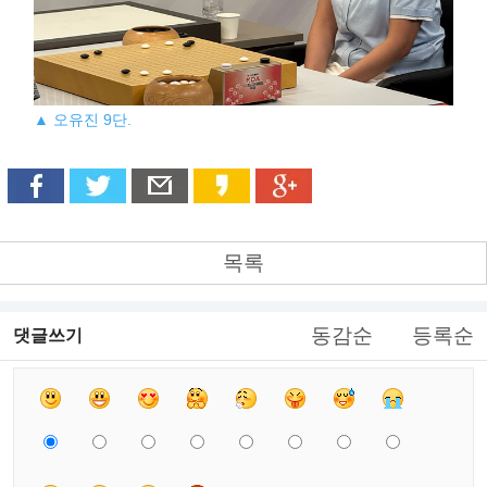
▲ 오유진 9단.
목록
동감순
등록순
댓글쓰기