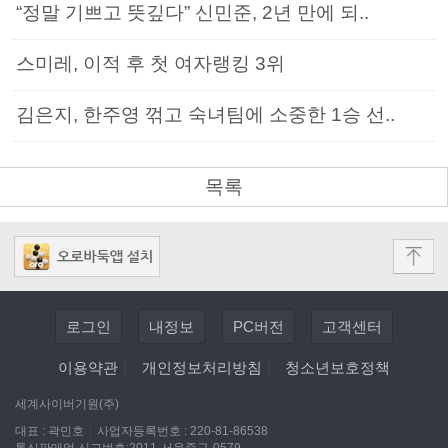
“정말 기쁘고 뜻깊다” 신민준, 2년 만에 되..
스미레, 이적 후 첫 여자랭킹 3위
김은지, 한주영 꺾고 숙녀팀에 소중한 1승 선..
목록
로그인
내정보
PC버전
고객센터
이용약관
|
개인정보처리방침
|
청소년보호정책
세계사이버기원(주)
대표 : 곽민호
|
사업자등록번호 : 220-81-86538
통신판매업 신고번호:2011-서울중구-0579