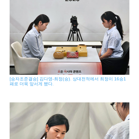
[승자조준결승] 김다영-최정(승). 상대전적에서 최정이 16승1
패로 더욱 앞서게 됐다.