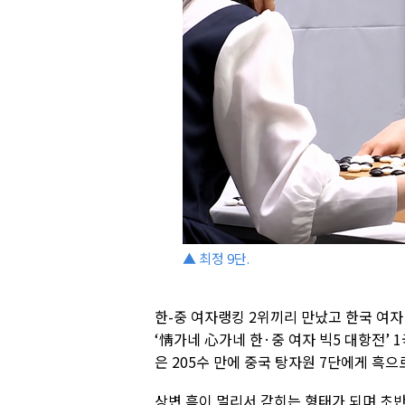
▲ 최정 9단.
한-중 여자랭킹 2위끼리 만났고 한국 여자
‘情가네 心가네 한·중 여자 빅5 대항전’ 
은 205수 만에 중국 탕자원 7단에게 흑으
상변 흑이 멀리서 갇히는 형태가 되며 초