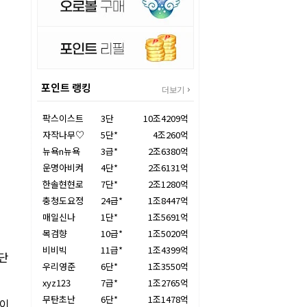
포인트 랭킹
더보기
팍스이스트
3단
10조4209억
자작나무♡
5단*
4조260억
뉴욕n뉴욕
3급*
2조6380억
운명아비켜
4단*
2조6131억
한솔현현로
7단*
2조1280억
충청도요정
24급*
1조8447억
매일신나
1단*
1조5691억
목검향
10급*
1조5020억
비비빅
11급*
1조4399억
9단
우리영준
6단*
1조3550억
xyz123
7급*
1조2765억
무탄초난
6단*
1조1478억
반이