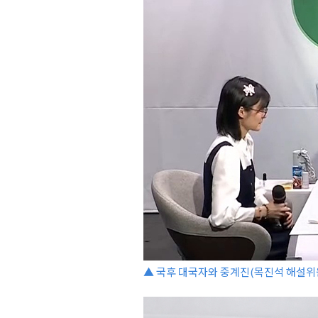
▲ 국후 대국자와 중계진(목진석 해설위원