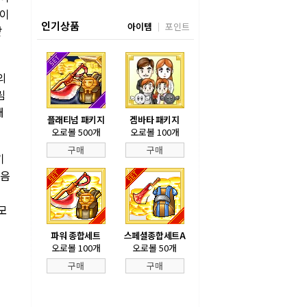
사이
인기상품
아이템
포인트
받
의
림
대
플래티넘 패키지
겜바타 패키지
오로볼 500개
오로볼 100개
구매
구매
기
처음
모
파워 종합세트
스페셜종합세트A
오로볼 100개
오로볼 50개
구매
구매