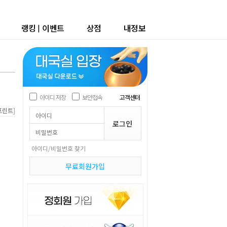
랭킹
|
이벤트
상점
내정보
아이디 저장
보안접속
고객센터
]
프린트
아이디/비밀번호 찾기
무료회원가입