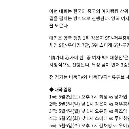
이번 대회는 한국와 중국의 여자랭킹 상위 
결을 펼치는 방식으로 진행된다. 양국 여
을 모은다.
대진은 양국 랭킹 1위 김은지 9단-저우훙위 
채영 9단-우이밍 7단, 5위 스미레 6단-
‘情가네 心가네 한·중 여자 빅5 대항전’은
셔방식으로 진행된다. 특정 팀이 먼저 3승
전 경기는 바둑TV와 바둑TV공식유튜브 
◆ 대국 일정
1국: 5월2일(토) 오후 7시 최정 vs 탕자원
2국: 5월3일(일) 낮 1시 김은지 vs 저우훙
3국: 5월4일(월) 낮 1시 오유진 vs 위즈잉
4국: 5월5일(화) 낮 1시 스미레 vs 루민취
5국: 5월6일(수) 오후 7시 김채영 vs 우이