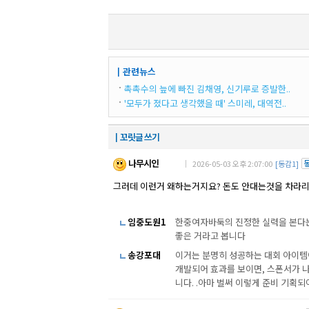
┃관련뉴스
촉촉수의 늪에 빠진 김채영, 신기루로 증발한..
'모두가 졌다고 생각했을 때' 스미레, 대역전..
┃꼬릿글 쓰기
나무시인
｜ 2026-05-03 오후 2:07:00
[동감1]
그러데 이런거 왜하는거지요? 돈도 안대는것을 차라리
임중도원1
한중여자바둑의 진정한 실력을 본다는
좋은 거라고 봅니다
송강포대
이거는 분명히 성공하는 대회 아이템이 
개발되어 효과를 보이면, 스폰서가 나
니다. .아마 벌써 이렇게 준비 기획되