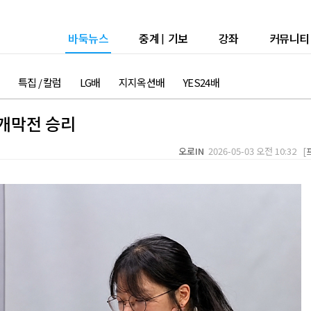
바둑뉴스
중계
|
기보
강좌
커뮤니티
특집 / 칼럼
LG배
지지옥션배
YES24배
 개막전 승리
오로IN
2026-05-03 오전 10:32 [