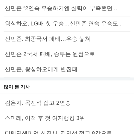
신민준 “2연속 우승하기엔 실력이 부족했던 ..
왕싱하오, LG배 첫 우승…신민준 연속 우승도..
신민준, 최종국서 패배…우승 놓쳐
신민준 2국서 패배, 승부는 원점으로
신민준, 왕싱하오에게 반집패
많이 본 기사
김은지, 목진석 잡고 2연승
스미레, 이적 후 첫 여자랭킹 3위
디펜딩챔피언 신진서, 김민석 꺾고 8강으로