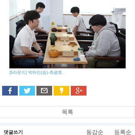
[5라운드] 박하민(승)-최광호.
목록
동감순
등록순
댓글쓰기