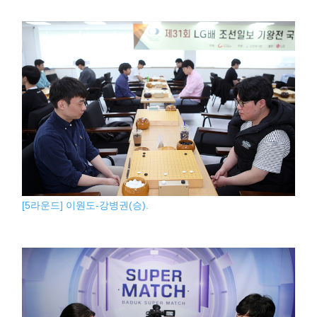
[5라운드] 이원도-강병권(승).