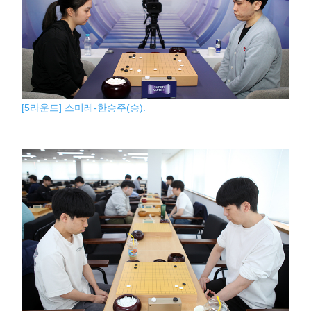
[5라운드] 스미레-한승주(승).