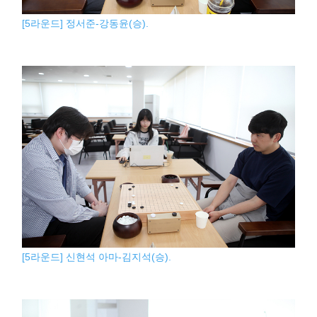
[5라운드] 정서준-강동윤(승).
[5라운드] 신현석 아마-김지석(승).