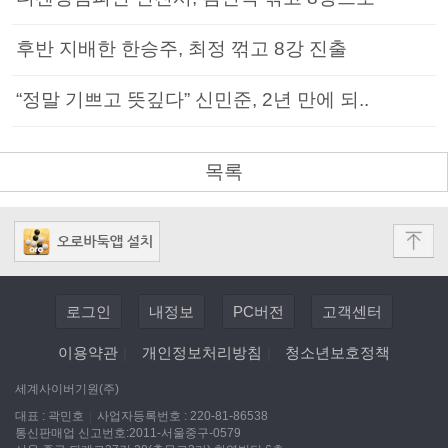
후반 지배한 한승주, 최정 꺾고 8강 진출
“정말 기쁘고 뜻깊다” 신민준, 2년 만에 되..
목록
로그인
내정보
PC버전
고객센터
이용약관
|
개인정보처리방침
|
청소년보호정책
세계사이버기원(주)
대표 : 곽민호
|
사업자등록번호 : 220-81-86538
통신판매업 신고번호:2011-서울중구-0579