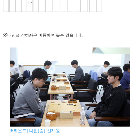
※
대진표 상하좌우 이동하며 볼수 있습니다.
[5라운드] 나현(승)-신재원.