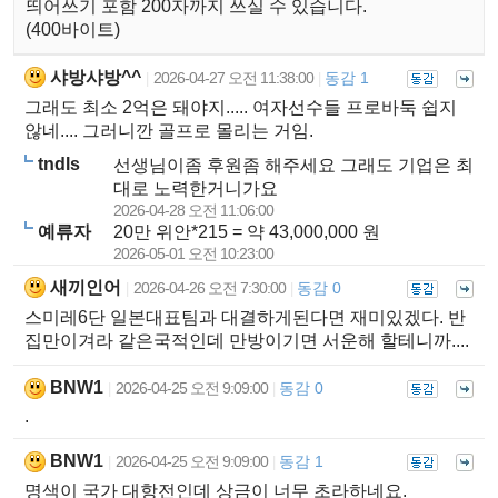
띄어쓰기 포함 200자까지 쓰실 수 있습니다.
(400바이트)
샤방샤방^^
2026-04-27 오전 11:38:00
동감 1
|
|
그래도 최소 2억은 돼야지..... 여자선수들 프로바둑 쉽지
않네.... 그러니깐 골프로 몰리는 거임.
tndls
선생님이좀 후원좀 해주세요 그래도 기업은 최
대로 노력한거니가요
2026-04-28 오전 11:06:00
예류자
20만 위안*215 = 약 43,000,000 원
2026-05-01 오전 10:23:00
새끼인어
2026-04-26 오전 7:30:00
동감 0
|
|
스미레6단 일본대표팀과 대결하게된다면 재미있겠다. 반
집만이겨라 같은국적인데 만방이기면 서운해 할테니까....
BNW1
2026-04-25 오전 9:09:00
동감 0
|
|
.
BNW1
2026-04-25 오전 9:09:00
동감 1
|
|
명색이 국가 대항전인데 상금이 너무 초라하네요.