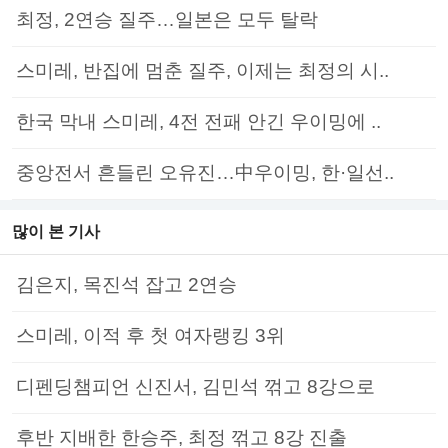
최정, 2연승 질주…일본은 모두 탈락
스미레, 반집에 멈춘 질주, 이제는 최정의 시..
한국 막내 스미레, 4전 전패 안긴 우이밍에 ..
중앙전서 흔들린 오유진…中우이밍, 한·일선..
많이 본 기사
김은지, 목진석 잡고 2연승
스미레, 이적 후 첫 여자랭킹 3위
디펜딩챔피언 신진서, 김민석 꺾고 8강으로
후반 지배한 한승주, 최정 꺾고 8강 진출