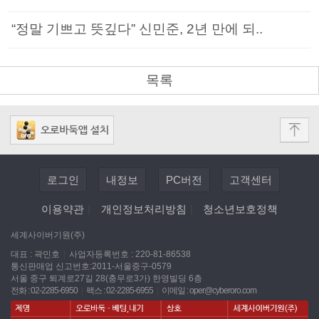
“정말 기쁘고 뜻깊다” 신민준, 2년 만에 되..
목록
로그인
내정보
PC버전
고객센터
이용약관
|
개인정보처리방침
|
청소년보호정책
세계사이버기원(주)
대표 : 곽민호
|
사업자등록번호 : 220-81-86538
통신판매업 신고번호:2011-서울중구-0579
서울 중구 퇴계로27길 28(충무로3가) 한영빌딩 6층
전화 : 02-2285-6950
|
팩스 : 02-2285-6955
|
이메일 :
oper@cyberoro.com