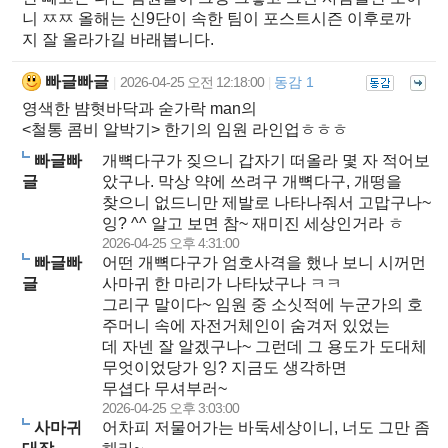
니 ㅉㅉ 올해는 신9단이 속한 팀이 포스트시즌 이후로까
지 잘 올라가길 바래봅니다.
빠글빠글
2026-04-25 오전 12:18:00
동감 1
|
|
영색한 뱜혓바닥과 숟가락 man의
<철통 콤비 알박기> 한기의 임원 라인업ㅎㅎㅎ
빠글빠
개뼉다구가 짖으니 갑자기 떠올라 몇 자 적어보
글
았구나. 막상 약에 쓰려구 개뼉다구, 개떵을
찾으니 없드니만 제발로 나타나줘서 고맙구나~
잉? ^^ 알고 보면 참~ 재미진 세상인거라 ㅎ
2026-04-25 오후 4:31:00
빠글빠
어떤 개뼉다구가 엄호사격을 했나 보니 시꺼먼
글
사마귀 한 마리가 나타났구나 ㅋㅋ
그리구 말이다~ 임원 중 소싯적에 누군가의 호
주머니 속에 자전거체인이 숨겨저 있었는
데 자넨 잘 알겠구나~ 그런데 그 용도가 도대체
무엇이었당가 잉? 지금도 생각하면
무셥다 무셔부러~
2026-04-25 오후 3:03:00
사마귀
어차피 저물어가는 바둑세상이니, 너도 그만 좀