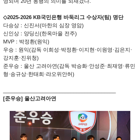
영되며 20년 동행의 의미를 되새겼다.
◇2025-2026 KB국민은행 바둑리그 수상자(팀) 명단
다승상 : 신진서(마한의 심장 영암)
신인상 : 양딩신(한옥마을 전주)
MVP : 박정환(원익)
우승 : 원익(감독 이희성·박정환·이지현·이원영·김은지·
강지훈·진위청)
준우승 : 울산 고려아연(감독 박승화·안성준·최재영·류민
형·송규상·한태희·랴오위안허)
________________________________________
[준우승] 울산고려아연