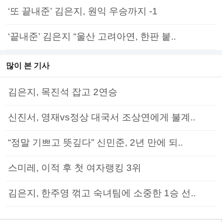
‘또 끝내준’ 김은지, 원익 우승까지 -1
‘끝내준’ 김은지 “울산 고려아연, 한판 붙..
많이 본 기사
김은지, 목진석 잡고 2연승
신진서, 영재vs정상 대국서 조상연에게 불계..
“정말 기쁘고 뜻깊다” 신민준, 2년 만에 되..
스미레, 이적 후 첫 여자랭킹 3위
김은지, 한주영 꺾고 숙녀팀에 소중한 1승 선..