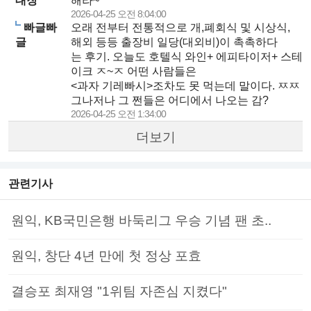
대장
해라~
2026-04-25 오전 8:04:00
빠글빠
오래 전부터 전통적으로 개,폐회식 및 시상식,
글
해외 등등 출장비 일당(대외비)이 촉촉하다
는 후기. 오늘도 호텔식 와인+ 에피타이저+ 스테
이크 ㅈ~ㅈ 어떤 사람들은
<과자 기레빠시>조차도 못 먹는데 말이다. ㅉㅉ
그나저나 그 쩐들은 어디에서 나오는 감?
2026-04-25 오전 1:34:00
더보기
관련기사
원익, KB국민은행 바둑리그 우승 기념 팬 초..
원익, 창단 4년 만에 첫 정상 포효
결승포 최재영 "1위팀 자존심 지켰다"