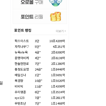
포인트 랭킹
더보기
팍스이스트
3단
10조4209억
자작나무♡
5단*
4조251억
뉴욕n뉴욕
4급*
2조6380억
운명아비켜
4단*
2조6138억
한솔현현로
7단*
2조1280억
충청도요정
24급*
1조8446억
매일신나
1단*
1조5691억
목검향
10급*
1조5020억
8일
비비빅
11급*
1조4399억
우리영준
6단*
1조3534억
xyz123
7급*
1조2811억
무탄초난
7단*
1조1468억