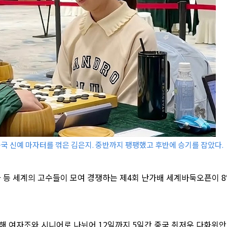
국 신예 마자터를 꺾은 김은지. 중반까지 팽팽했고 후반에 승기를 잡았다.
등 세계의 고수들이 모여 경쟁하는 제4회 난가배 세계바둑오픈이 
해 여자조와 시니어로 나뉘어 12일까지 5일간 중국 취저우 다화위안