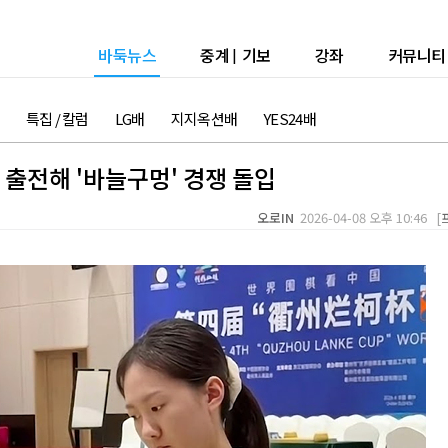
바둑뉴스
중계
|
기보
강좌
커뮤니티
특집 / 칼럼
LG배
지지옥션배
YES24배
 출전해 '바늘구멍' 경쟁 돌입
오로IN
2026-04-08 오후 10:46 [