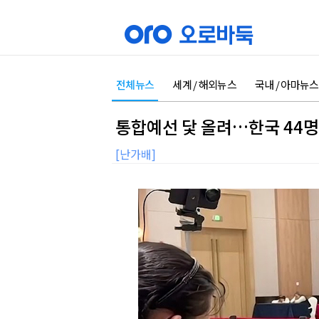
전체뉴스
세계 / 해외뉴스
국내 / 아마뉴스
통합예선 닻 올려…한국 44명
[난가배]