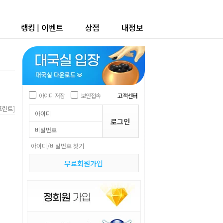
랭킹
|
이벤트
상점
내정보
아이디 저장
보안접속
고객센터
]
프린트
아이디/비밀번호 찾기
무료회원가입