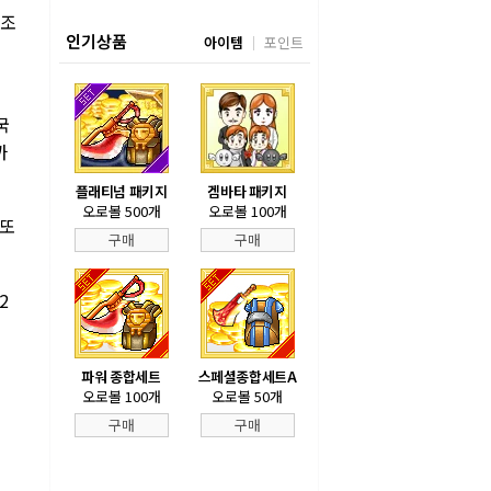
자조
인기상품
아이템
포인트
국
까
플래티넘 패키지
겜바타 패키지
오로볼 500개
오로볼 100개
 또
구매
구매
2
파워 종합세트
스페셜종합세트A
오로볼 100개
오로볼 50개
구매
구매