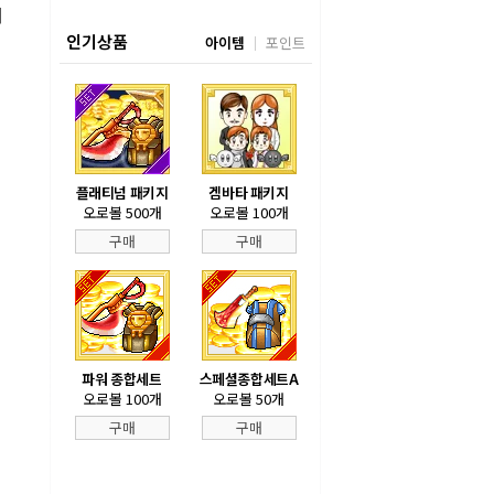
서
인기상품
아이템
포인트
플래티넘 패키지
겜바타 패키지
오로볼 500개
오로볼 100개
구매
구매
파워 종합세트
스페셜종합세트A
오로볼 100개
오로볼 50개
구매
구매