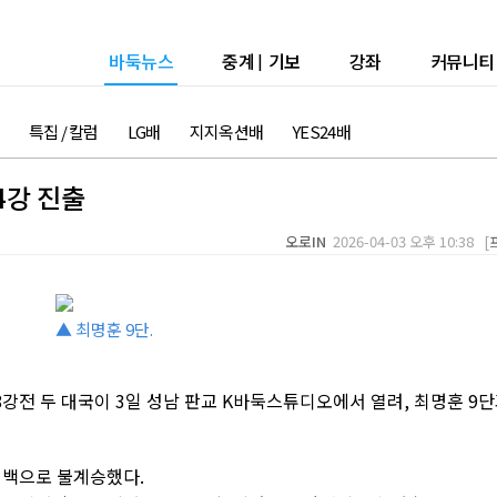
바둑뉴스
중계
|
기보
강좌
커뮤니티
특집 / 칼럼
LG배
지지옥션배
YES24배
4강 진출
오로IN
2026-04-03 오후 10:38 [
▲ 최명훈 9단.
강전 두 대국이 3일 성남 판교 K바둑스튜디오에서 열려, 최명훈 9
에 백으로 불계승했다.