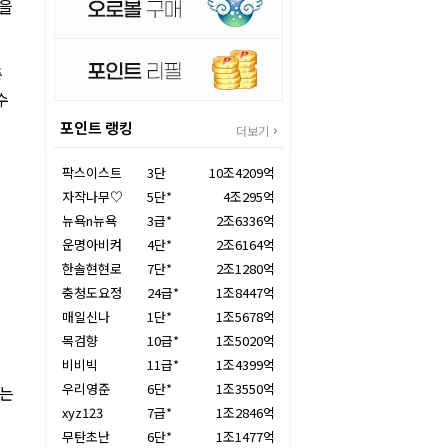
권을
중
수
포인트 랭킹
더보기
팍스이스트
3단
10조4209억
자작나무♡
5단*
4조295억
뉴욕n뉴욕
3급*
2조6336억
운명아비켜
4단*
2조6164억
한솔현현로
7단*
2조1280억
충청도요정
24급*
1조8447억
매일신나
1단*
1조5678억
목검향
10급*
1조5020억
비비빅
11급*
1조4399억
우리영준
6단*
1조3550억
보는
xyz123
7급*
1조2846억
무탄초난
6단*
1조1477억