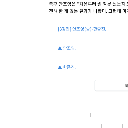
국후 안조영은 “처음부터 뭘 잘못 뒀는지
전혀 한 게 없는 결과가 나왔다. 그런데 
[8강전] 안조영(승)-한종진.
▲ 안조영.
▲ 한종진.