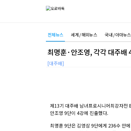
전체뉴스
세계 / 해외뉴스
국내 / 아마뉴스
최명훈·안조영, 각각 대주배 
[대주배]
제13기 대주배 남녀프로시니어최강자전 8
안조영 9단이 4강에 진출했다.
최명훈 9단은 김영삼 9단에게 236수 만