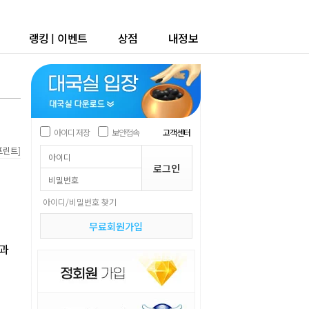
랭킹
|
이벤트
상점
내정보
아이디 저장
보안접속
고객센터
]
프린트
아이디/비밀번호 찾기
무료회원가입
단과