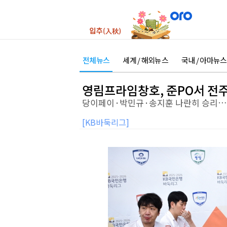
전체뉴스
세계 / 해외뉴스
국내 / 아마뉴스
영림프라임창호, 준PO서 전주 
당이페이·박민규·송지훈 나란히 승리…
[KB바둑리그]