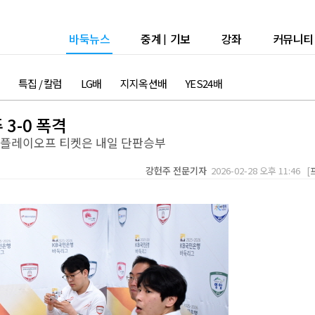
바둑뉴스
중계
|
기보
강좌
커뮤니티
특집 / 칼럼
LG배
지지옥션배
YES24배
3-0 폭격
플레이오프 티켓은 내일 단판승부
강헌주 전문기자
2026-02-28 오후 11:46 [