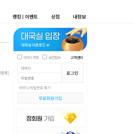
랭킹
|
이벤트
상점
내정보
아이디 저장
보안접속
고객센터
]
프린트
아이디/비밀번호 찾기
무료회원가입