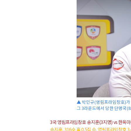
▲ 박민규(영림프라임창호)가 
그 3라운드에서 당한 단명국(8
3국 영림프라임창호 송지훈(3지명) vs 한옥마
송지훈, 316수 흑 0.5집 승. 영림프라임창호 