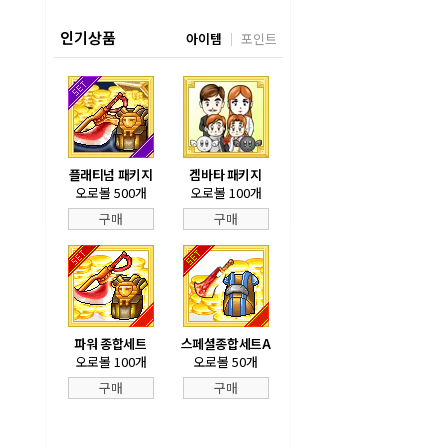
인기상품
아이템
포인트
플래티넘 패키지
겜바타 패키지
오로볼 500개
오로볼 100개
구매
구매
파워 종합세트
스페셜종합세트A
오로볼 100개
오로볼 50개
구매
구매