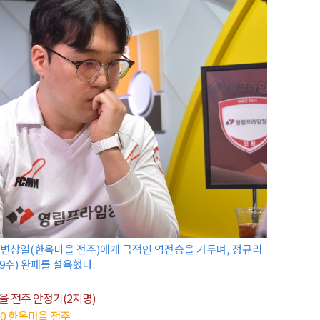
변상일(한옥마을 전주)에게 극적인 역전승을 거두며, 정규리
9수) 완패를 설욕했다.
을 전주 안정기(2지명)
3-0 한옥마을 전주