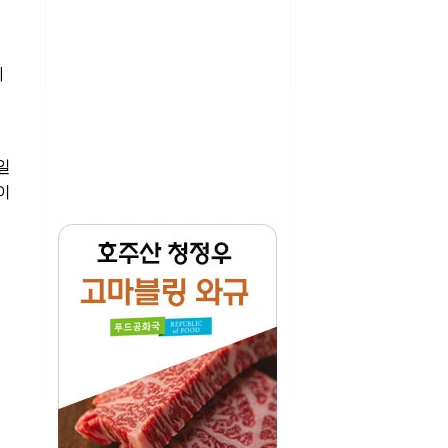
시
일
이