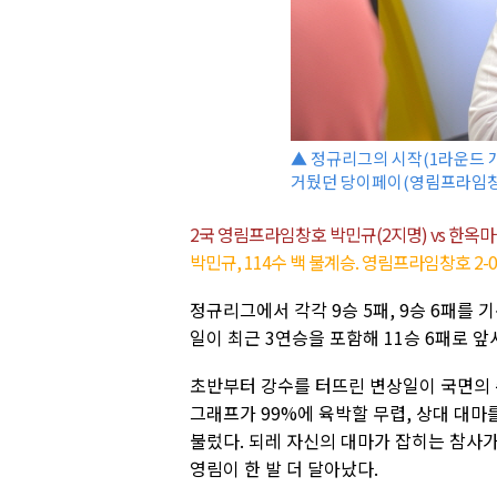
▲ 정규리그의 시작(1라운드 개
거뒀던 당이페이(영림프라임창
2국 영림프라임창호 박민규(2지명) vs 한옥마
박민규, 114수 백 불계승. 영림프라임창호 2-
정규리그에서 각각 9승 5패, 9승 6패를 
일이 최근 3연승을 포함해 11승 6패로 앞
초반부터 강수를 터뜨린 변상일이 국면의 
그래프가 99%에 육박할 무렵, 상대 대
불렀다. 되레 자신의 대마가 잡히는 참사가
영림이 한 발 더 달아났다.