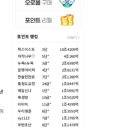
포인트 랭킹
더보기
팍스이스트
3단
10조4209억
자작나무♡
5단*
4조260억
뉴욕n뉴욕
3급*
2조6380억
운명아비켜
4단*
2조6131억
한솔현현로
7단*
2조1280억
충청도요정
24급*
1조8447억
매일신나
1단*
1조5691억
낸
목검향
10급*
1조5020억
비비빅
11급*
1조4399억
당이
우리영준
6단*
1조3550억
xyz123
7급*
1조2765억
무탄초난
6단*
1조1478억