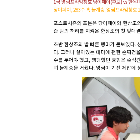
1국 영림프라임창호 당이페이(후보) vs 한옥
당이페이, 283수 흑 불계승. 영림프라임창호 
포스트시즌의 포문은 당이페이와 한상조의 
즌 팀의 허리를 지켜온 한상조의 첫 맞대결
초반 한상조의 발 빠른 행마가 돋보였다.
다. 그러나 살아있는 대마에 괜한 손찌검을
수를 두어야 했고, 팽팽했던 균형은 순식
며 불계승을 거뒀다. 영림이 기선 제압에 