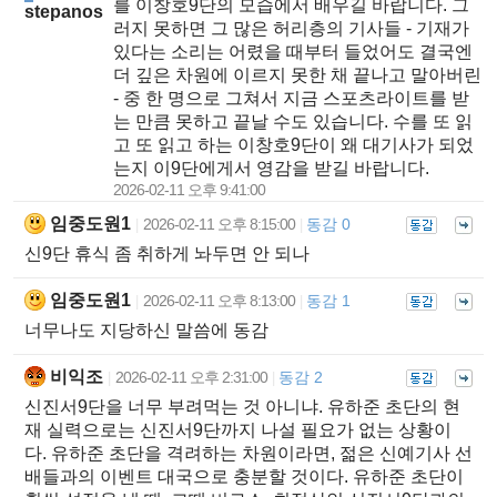
를 이창호9단의 모습에서 배우길 바랍니다. 그
stepanos
러지 못하면 그 많은 허리층의 기사들 - 기재가
있다는 소리는 어렸을 때부터 들었어도 결국엔
더 깊은 차원에 이르지 못한 채 끝나고 말아버린
- 중 한 명으로 그쳐서 지금 스포츠라이트를 받
는 만큼 못하고 끝날 수도 있습니다. 수를 또 읽
고 또 읽고 하는 이창호9단이 왜 대기사가 되었
는지 이9단에게서 영감을 받길 바랍니다.
2026-02-11 오후 9:41:00
임중도원1
2026-02-11 오후 8:15:00
동감 0
|
|
신9단 휴식 좀 취하게 놔두면 안 되나
임중도원1
2026-02-11 오후 8:13:00
동감 1
|
|
너무나도 지당하신 말씀에 동감
비익조
2026-02-11 오후 2:31:00
동감 2
|
|
신진서9단을 너무 부려먹는 것 아니냐. 유하준 초단의 현
재 실력으로는 신진서9단까지 나설 필요가 없는 상황이
다. 유하준 초단을 격려하는 차원이라면, 젊은 신예기사 선
배들과의 이벤트 대국으로 충분할 것이다. 유하준 초단이