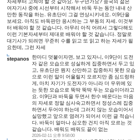
자세부터 고쳐야 할 것 같아요. 누구던가요? 중국의 젊은
여자기사 중에 시선부터 시작해서 바둑 두는 동안 내내 산
만한 동작을 하는. 유초단이 그걸 연상시키네요. 이9단을
보세요. 아직도 바둑판만 응시하는 그 부동의 자세. 이것부
터 배워야 할 것 같습니다. 아무리 아직 어려서 그렇다해도
이런 기본자세부터 제대로 배워야 할 것 같습니다. 정말로
대기사가 되려면 꾸준히 수를 읽고 또 읽고 하는 자세가 필
요한데, 그런 자세
한마디 덧붙이자면, 보고 있자니, 이9단이 도전
stepanos
자 같은 모습으로 성실하게 집중하면서 두고 있
고, 유초단은 뭔지 산만하고 집중하지 못한 모습
으로 이런 말이 어울릴지 모르지만 좀 심드렁하
게, 마치 자기가 도전자가 아니라 더 우위에 있
는 듯한 모습으로 뚝딱 뚝딱 두는 모습이더라고
요. 이9단과 바둑을 두면서 한수 배운다는 마음
의 자세로 정말 심사숙고하면서 정성스레 집중
하면서 두어야 하는데 그러지 않는 모습이어서
실망했고 앞으로 염려가 되어서 이런 글 적습니
다. 바둑이 얼마나 심오한 건지 아직 모르는 것
같습니다. 배워도 배워도 끝이 없는
2026-02-11 오후 9:58:00