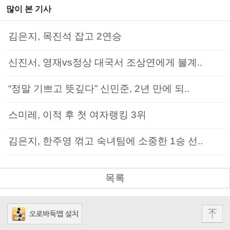
많이 본 기사
김은지, 목진석 잡고 2연승
신진서, 영재vs정상 대국서 조상연에게 불계..
“정말 기쁘고 뜻깊다” 신민준, 2년 만에 되..
스미레, 이적 후 첫 여자랭킹 3위
김은지, 한주영 꺾고 숙녀팀에 소중한 1승 선..
목록