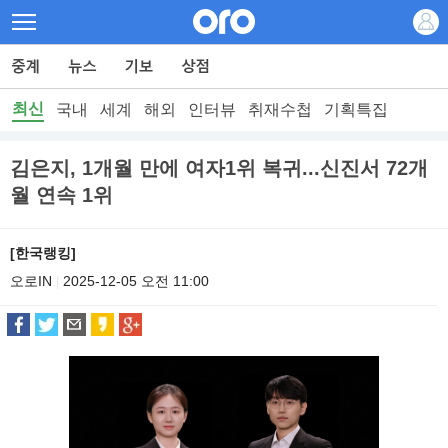
최신
국내
세계
해외
인터뷰
취재수첩
기획특집
김은지, 1개월 만에 여자1위 복귀...신진서 72개
월 연속 1위
[한국랭킹]
오로IN
2025-12-05 오전 11:00
|