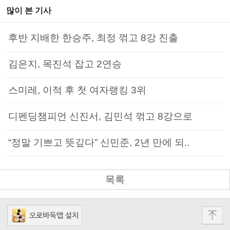
많이 본 기사
후반 지배한 한승주, 최정 꺾고 8강 진출
김은지, 목진석 잡고 2연승
스미레, 이적 후 첫 여자랭킹 3위
디펜딩챔피언 신진서, 김민석 꺾고 8강으로
“정말 기쁘고 뜻깊다” 신민준, 2년 만에 되..
목록