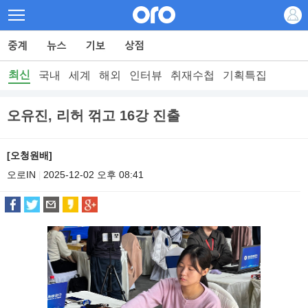
최신
국내
세계
해외
인터뷰
취재수첩
기획특집
오유진, 리허 꺾고 16강 진출
[오청원배]
오로IN
2025-12-02 오후 08:41
|