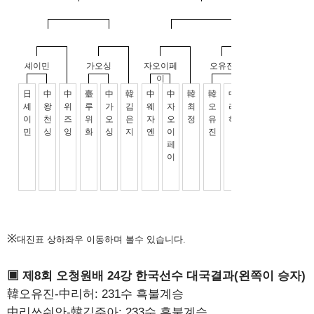
※
대진표 상하좌우 이동하며 볼수 있습니다.
▣ 제8회 오청원배 24강 한국선수 대국결과(왼쪽이 승자)
韓오유진-中리허: 231수 흑불계승
中리쓰쉬안-韓김주아: 233수 흑불계승