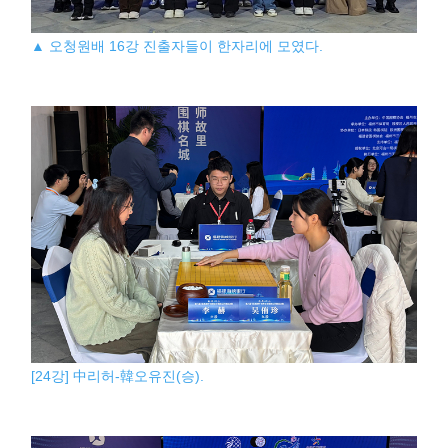
▲ 오청원배 16강 진출자들이 한자리에 모였다.
[24강] 中리허-韓오유진(승).