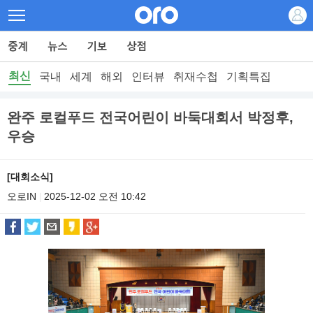
최신
국내
세계
해외
인터뷰
취재수첩
기획특집
완주 로컬푸드 전국어린이 바둑대회서 박정후,
우승
[대회소식]
오로IN
2025-12-02 오전 10:42
|