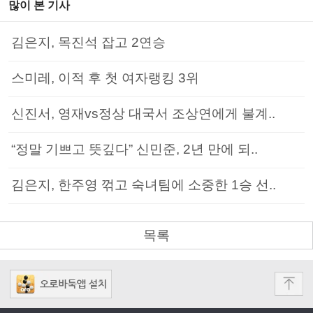
많이 본 기사
김은지, 목진석 잡고 2연승
스미레, 이적 후 첫 여자랭킹 3위
신진서, 영재vs정상 대국서 조상연에게 불계..
“정말 기쁘고 뜻깊다” 신민준, 2년 만에 되..
김은지, 한주영 꺾고 숙녀팀에 소중한 1승 선..
목록