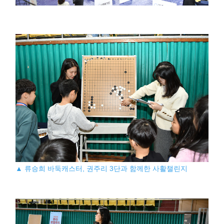
▲ 류승희 바둑캐스터, 권주리 3단과 함께한 사활챌린지