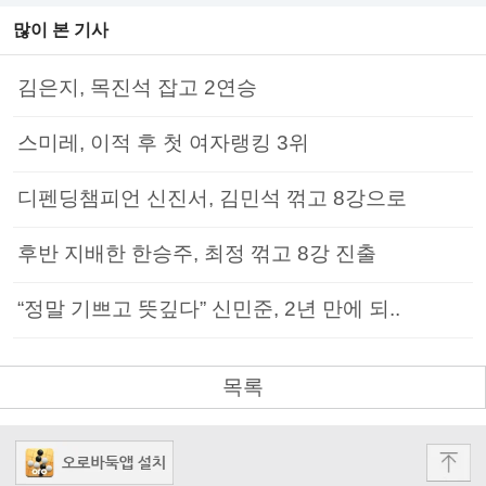
많이 본 기사
김은지, 목진석 잡고 2연승
스미레, 이적 후 첫 여자랭킹 3위
디펜딩챔피언 신진서, 김민석 꺾고 8강으로
후반 지배한 한승주, 최정 꺾고 8강 진출
“정말 기쁘고 뜻깊다” 신민준, 2년 만에 되..
목록