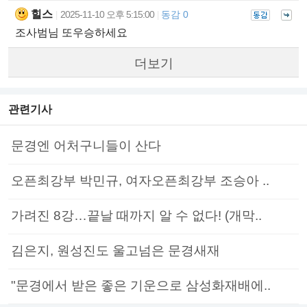
힐스
2025-11-10 오후 5:15:00
동감 0
|
|
조사범님 또우승하세요
더보기
관련기사
문경엔 어처구니들이 산다
오픈최강부 박민규, 여자오픈최강부 조승아 ..
가려진 8강…끝날 때까지 알 수 없다! (개막..
김은지, 원성진도 울고넘은 문경새재
"문경에서 받은 좋은 기운으로 삼성화재배에..