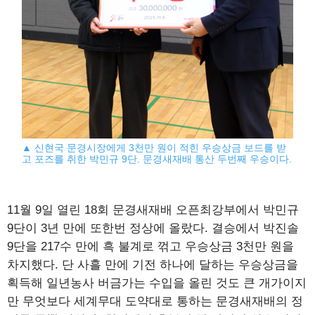
▲ 신현국 문경시장에게 3천만 원이 적힌 우승상금 보드를 받
고 포즈를 취한 박민규 9단. 문경새재배 통산 두번째 우승이다.
11월 9일 열린 18회 문경새재배 오픈최강부에서 박민규
9단이 3년 만에 또한번 정상에 올랐다. 결승에서 박진솔
9단을 217수 만에 흑 불계로 꺾고 우승상금 3천만 원을
차지했다. 단 사흘 만에 기전 하나에 달하는 우승상금을
획득해 일년농사 버금가는 수입을 올린 것도 큰 개가이지
만 무엇보다 세계무대 도약대로 통하는 문경새재배의 정