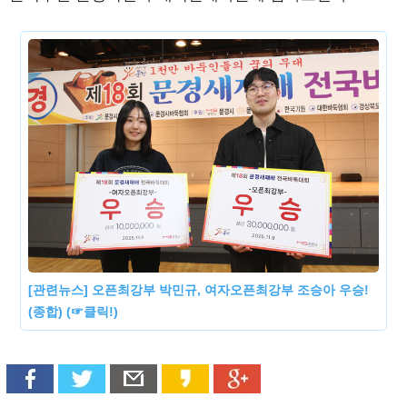
[관련뉴스] 오픈최강부 박민규, 여자오픈최강부 조승아 우승!
(종합) (☞클릭!)