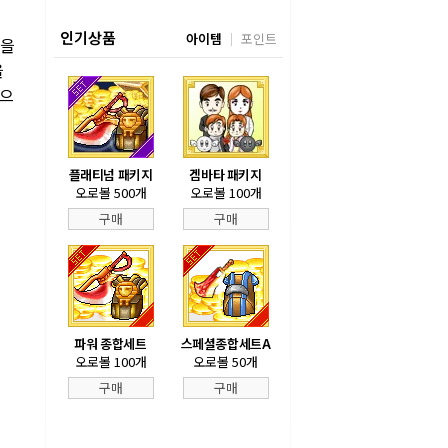
인기상품
아이템
포인트
승을
을
손으
플래티넘 패키지
겜바타 패키지
오로볼 500개
오로볼 100개
구매
구매
파워 종합세트
스페셜종합세트A
오로볼 100개
오로볼 50개
구매
구매