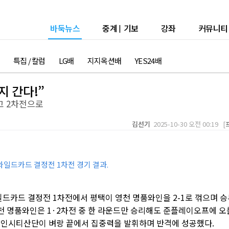
바둑뉴스
중계
|
기보
강좌
커뮤니티
특집 / 칼럼
LG배
지지옥션배
YES24배
지 간다!”
고 2차전으로
김선기
2025-10-30 오전 00:19 [
와일드카드 결정전 1차전 경기 결과.
일드카드 결정전 1차전에서 평택이 영천 명품와인을 2-1로 꺾으며 승
영천 명품와인은 1·2차전 중 한 라운드만 승리해도 준플레이오프에 오
브레인시티산단이 벼랑 끝에서 집중력을 발휘하며 반격에 성공했다.