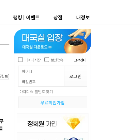
랭킹
|
이벤트
상점
내정보
아이디 저장
보안접속
고객센터
]
프린트
아이디/비밀번호 찾기
무료회원가입
부
를