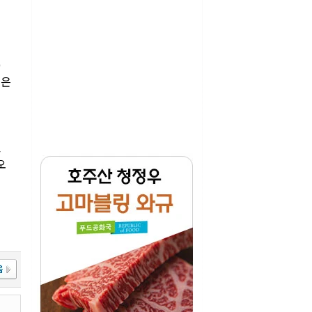
)
금은
진
오