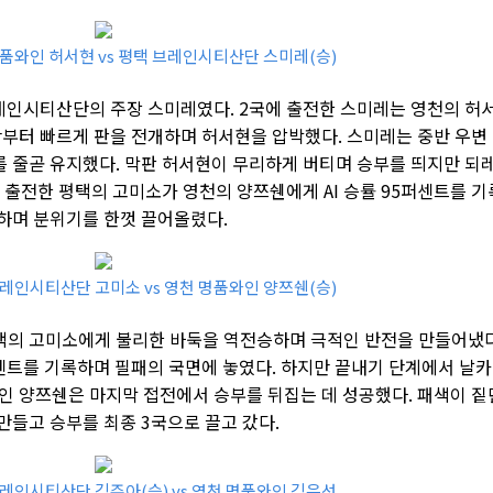
명품와인 허서현 vs 평택 브레인시티산단 스미레(승)
브레인시티산단의 주장 스미레였다. 2국에 출전한 스미레는 영천의 허
반부터 빠르게 판을 전개하며 허서현을 압박했다. 스미레는 중반 우변
를 줄곧 유지했다. 막판 허서현이 무리하게 버티며 승부를 띄지만 되
에 출전한 평택의 고미소가 영천의 양쯔쉔에게 AI 승률 95퍼센트를 기
감하며 분위기를 한껏 끌어올렸다.
브레인시티산단 고미소 vs 영천 명품와인 양쯔쉔(승)
택의 고미소에게 불리한 바둑을 역전승하며 극적인 반전을 만들어냈다
퍼센트를 기록하며 필패의 국면에 놓였다. 하지만 끝내기 단계에서 날
인 양쯔쉔은 마지막 접전에서 승부를 뒤집는 데 성공했다. 패색이 짙
 만들고 승부를 최종 3국으로 끌고 갔다.
브레인시티산단 김주아(승) vs 영천 명품와인 김은선