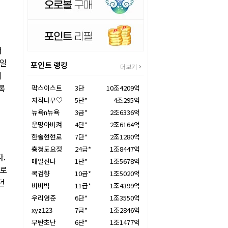
서
 일
포인트 랭킹
더보기
레
록
팍스이스트
3단
10조4209억
자작나무♡
5단*
4조295억
뉴욕n뉴욕
3급*
2조6336억
운명아비켜
4단*
2조6164억
한솔현현로
7단*
2조1280억
충청도요정
24급*
1조8447억
.
매일신나
1단*
1조5678억
카로
목검향
10급*
1조5020억
던
비비빅
11급*
1조4399억
우리영준
6단*
1조3550억
xyz123
7급*
1조2846억
무탄초난
6단*
1조1477억