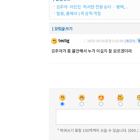
김주아·이민진·허서현 전원 승리… 평택, ..
철원, 홈에서 1위 삼척 격침
┃꼬릿글 쓰기
testig
｜ 2025-10-30 오전 3:23:00
[동감0]
김주아가 좀 불안해서 누가 이길지 잘 모르겠더라
* 띄어쓰기 포함 100자까지 쓰실 수 있습니다. (000 /