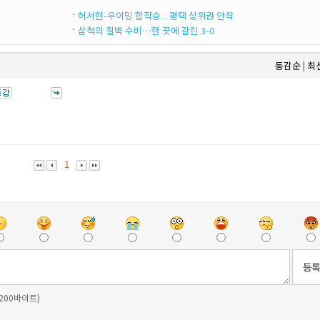
허서현-우이밍 합작승... 평택 상위권 안착
삼척의 철벽 수비…한 끗에 갈린 3-0
동감순
최
|
1
 200바이트)