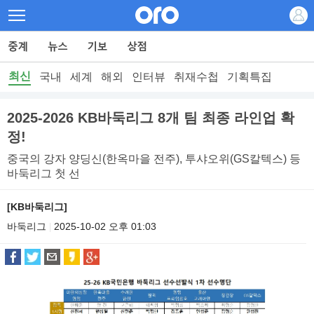
최신
국내
세계
해외
인터뷰
취재수첩
기획특집
2025-2026 KB바둑리그 8개 팀 최종 라인업 확
정!
중국의 강자 양딩신(한옥마을 전주), 투샤오위(GS칼텍스) 등
바둑리그 첫 선
[KB바둑리그]
바둑리그
2025-10-02 오후 01:03
|