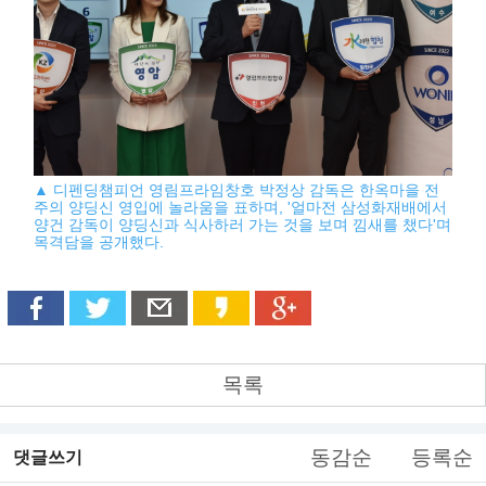
▲ 디펜딩챔피언 영림프라임창호 박정상 감독은 한옥마을 전
주의 양딩신 영입에 놀라움을 표하며, '얼마전 삼성화재배에서
양건 감독이 양딩신과 식사하러 가는 것을 보며 낌새를 챘다'며
목격담을 공개했다.
목록
동감순
등록순
댓글쓰기