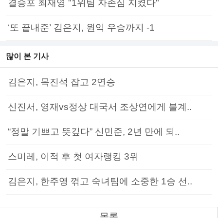
결승포 최재영 "1위팀 자존심 지켰다"
‘또 끝내준’ 김은지, 원익 우승까지 -1
많이 본 기사
김은지, 목진석 잡고 2연승
신진서, 영재vs정상 대국서 조상연에게 불계..
“정말 기쁘고 뜻깊다” 신민준, 2년 만에 되..
스미레, 이적 후 첫 여자랭킹 3위
김은지, 한주영 꺾고 숙녀팀에 소중한 1승 선..
목록