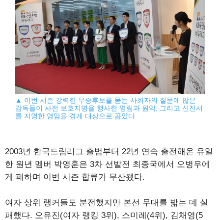
▲ 이번 시즌 강력한 우승후보를 묻는 사회자의 질문에 많은
감독들이 사전 보호지명을 행사한 영림과 원익, 그리고 신진서
를 지명한 영암을 경계 대상으로 꼽았다.
2003년 한국드림리그 출범부터 22년 연속 출전해온 유일
한 원년 멤버 박영훈은 3차 선발전 최종국에서 오병우에
게 패하며 이번 시즌 합류가 무산됐다.
여자 상위 랭커들도 분전했지만 본선 무대를 밟는 데 실
패했다. 오유진(여자 랭킹 3위), 스미레(4위), 김채영(5