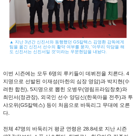
▲ 지난 3년간 신진서와 동행했던 GS칼텍스 김영환 감독에게
팀을 옮긴 신진서 선수의 활약 여부를 묻자, '아무리 악담을 해
도 신진서는 신진서일 것'이라는 우문현답을 내놨다.
이번 시즌에는 모두 6명의 루키들이 데뷔전을 치른다. 4
지명으로 선발된 이재성(마한의 심장 영암)과 박지현(수
려한 합천), 5지명으로 뽑힌 오병우(영림프라임창호)와
최민서(정관장), 외국인 선수 양딩신(한옥마을 전주)과 투
샤오위(GS칼텍스) 등이 처음으로 바둑리그 무대에 오른
다.
전체 47명의 바둑리거 평균 연령은 28.8세로 지난 시즌