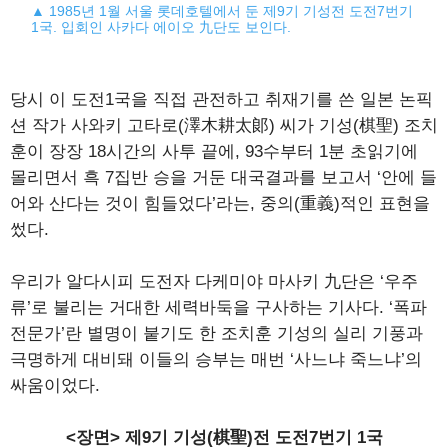
▲ 1985년 1월 서울 롯데호텔에서 둔 제9기 기성전 도전7번기
1국. 입회인 사카다 에이오 九단도 보인다.
당시 이 도전1국을 직접 관전하고 취재기를 쓴 일본 논픽
션 작가 사와키 고타로(澤木耕太郞) 씨가 기성(棋聖) 조치
훈이 장장 18시간의 사투 끝에, 93수부터 1분 초읽기에
몰리면서 흑 7집반 승을 거둔 대국결과를 보고서 ‘안에 들
어와 산다는 것이 힘들었다’라는, 중의(重義)적인 표현을
썼다.
우리가 알다시피 도전자 다케미야 마사키 九단은 ‘우주
류’로 불리는 거대한 세력바둑을 구사하는 기사다. ‘폭파
전문가’란 별명이 붙기도 한 조치훈 기성의 실리 기풍과
극명하게 대비돼 이들의 승부는 매번 ‘사느냐 죽느냐’의
싸움이었다.
<장면> 제9기 기성(棋聖)전 도전7번기 1국