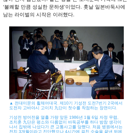
‘불쾌할 만큼 성실한 문하생’이었다. 훗날 일본바둑사에
남는 라이벌의 시작은 이러했다.
▲ 전대미문의 휠체어대국. 제10기 기성전 도전7번기 2국에서
도전자 고바야시 고이치 九단이 첫수를 착점하는 장면이다.
기성전 방어전을 열흘 가량 앞둔 1986년 1월 6일 자정 무렵,
조치훈 九단은 평소와 다름없이 바둑공부를 하다 밤참 생각이
나서 집밖에 나섰다가 큰 교통사고를 당했다. 처음 병원에서는
전치 3개월이라고 진단했으나 4시간에 걸친 수술을 끝낸 뒤에