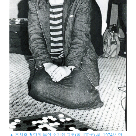
▲ 조치훈 九단의 부인 소가와 교코(曾川京子) 씨. 1974년 만