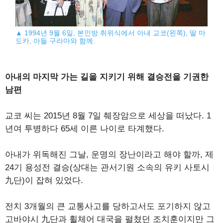
▲ 1994년 9월 6일, 본인방 취위식에서 아내 교코(왼쪽), 딸 마
도카, 아들 구라마와 함께.
아내의 마지막 가는 길을 지키기 위해 결승전을 기권한
남편
교코 씨는 2015년 8월 7일 췌장암으로 세상을 떠났다. 1
년여 투병하다 65세 이른 나이로 타계했다.
아내가 위독해진 그날, 운명의 장난이라고 해야 할까, 제
24기 용성전 결승(상대는 관서기원 소속의 유키 사토시
九단)이 잡혀 있었다.
전치 3개월의 큰 교통사고를 당하고서도 포기하지 않고
고바야시 九단과 휠체어 대국을 펼쳤던 조치훈이지만 그