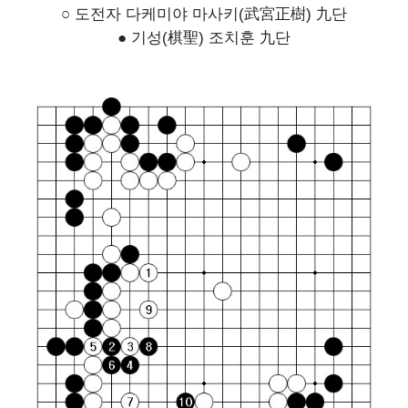
○ 도전자 다케미야 마사키(武宮正樹) 九단
● 기성(棋聖) 조치훈 九단