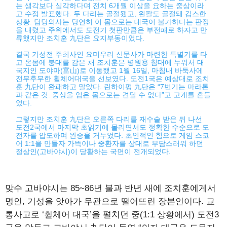
는 생각보다 심각하다며 전치 6개월 이상을 요하는 중상이라
고 수정 발표했다. 두 다리는 골절됐고, 왼팔도 골절돼 깁스한
상황. 담당의사는 당연히 이 몸으로는 대국이 불가하다는 판정
을 내렸고 주위에서도 도전기 첫판만큼은 부전패로 하자고 만
류했지만 조치훈 九단은 요지부동이었다.
결국 기성전 주최사인 요미우리 신문사가 마련한 특별기를 타
고 온몸에 붕대를 감은 채 조치훈은 병원용 침대에 누워서 대
국지인 도야마(富山)로 이동했고 1월 16일, 마침내 바둑사에
전무후무한 휠체어대국을 선보였다. 도전1국은 예상대로 조치
훈 九단이 완패하고 말았다. 린하이펑 九단은 “7번기는 마라톤
과 같은 것. 중상을 입은 몸으로는 견딜 수 없다”고 고개를 흔들
었다.
그렇지만 조치훈 九단은 오른쪽 다리를 재수술 받은 뒤 나선
도전2국에서 마지막 초읽기에 몰리면서도 정확한 수순으로 도
전자를 압도하며 완승을 거두었다. 초인적인 힘으로 게임 스코
어 1:1을 만들자 가뜩이나 중환자를 상대로 부담스러워 하던
정상인(고바야시)이 당황하는 국면이 전개되었다.
맞수 고바야시는 85~86년 불과 반년 새에 조치훈에게서
명인, 기성을 앗아가 무관으로 떨어뜨린 장본인이다. 교
통사고로 ‘휠체어 대국’을 펼치던 중(1:1 상황에서) 도전3