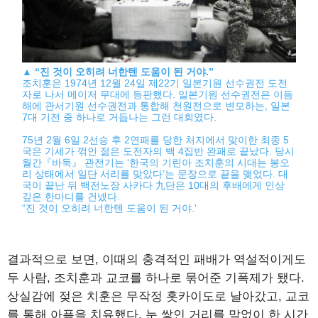
▲
“진 것이 오히려 너한텐 도움이 된 거야.”
조치훈은 1974년 12월 24일 제22기 일본기원 선수권전 도전
자로 나서 메이저 무대에 등판했다. 일본기원 선수권전은 이듬
해에 관서기원 선수권전과 통합해 천원전으로 변모하는, 일본
7대 기전 중 하나로 거듭나는 그런 대회였다.
75년 2월 6일 2선승 후 2연패를 당한 처지에서 맞이한 최종 5
국은 기세가 꺾인 젊은 도전자의 백 4집반 완패로 끝났다. 당시
월간『바둑』 관전기는 ‘한국의 기린아 조치훈의 시대는 봉오
리 상태에서 일단 서리를 맞았다’는 문장으로 끝을 맺었다. 대
국이 끝난 뒤 백전노장 사카다 九단은 10대의 후배에게 인상
깊은 한마디를 건넸다.
“진 것이 오히려 너한텐 도움이 된 거야.'
결과적으로 보면, 이때의 충격적인 패배가 역설적이게도
두 사람, 조치훈과 교코를 하나로 묶어준 기폭제가 됐다.
상실감에 젖은 치훈은 무작정 홋카이도로 날아갔고, 교코
를 통해 아픔을 치유했다. 눈 쌓인 거리를 말없이 한 시간