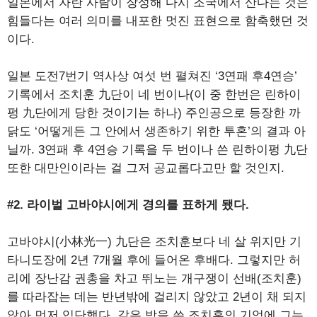
일본에서 자란 사람이 장성해 다시 조국에서 산다는 것은
힘들다는 여러 의미를 내포한 멋진 표현으로 함축했던 것
이다.
일본 도전7번기 역사상 여섯 번 펼쳐진 ‘3연패 후4연승’
기록에서 조치훈 九단이 네 번이나(이 중 한번은 린하이
펑 九단에게 당한 것이기는 하나) 주인공으로 등장한 까
닭도 ‘어떻게든 그 안에서 생존하기 위한 투혼’의 결과 아
닐까. 3연패 후 4연승 기록을 두 번이나 쓴 린하이펑 九단
또한 대만인이라는 걸 그저 공교롭다고만 할 것인지.
#2. 라이벌 고바야시에게 경의를 표하게 됐다.
고바야시(小林光一) 九단은 조치훈보다 네 살 위지만 기
타니도장에 2년 7개월 후에 들어온 후배다. 그렇지만 허
리에 장난감 권총을 차고 뛰노는 개구쟁이 선배(조치훈)
를 따라잡는 데는 반년밖에 걸리지 않았고 2년이 채 되지
않아 먼저 입단했다. 같은 방을 쓴 조치훈의 기억에 그는