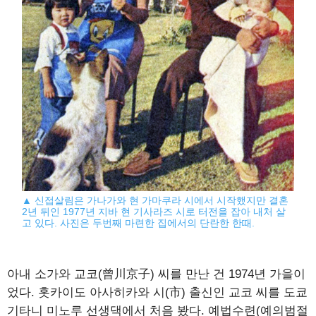
▲ 신접살림은 가나가와 현 가마쿠라 시에서 시작했지만 결혼
2년 뒤인 1977년 지바 현 기사라즈 시로 터전을 잡아 내처 살
고 있다. 사진은 두번째 마련한 집에서의 단란한 한때.
아내 소가와 교코(曾川京子) 씨를 만난 건 1974년 가을이
었다. 홋카이도 아사히카와 시(市) 출신인 교코 씨를 도쿄
기타니 미노루 선생댁에서 처음 봤다. 예법수련(예의범절