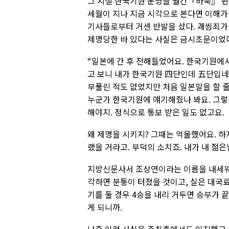
그 시절 한국기원 운영을 월간『바둑』 판
세월이 지나 지금 시각으로 본다면 이해가
기사들로부터 거센 반발을 샀다. 괘씸죄가
제명당한 바 있다는 사실은 금시초문이었
“일본에 간 후 전해들었어요. 한국기원에서
고 보니 내가 한국기원 四단인데 五단입네
부풀린 적도 없었지만 처음 일본말을 할 
누군가 한국기원에 얘기해줬나 봐요. 그
해야지. 정식으로 통보 받은 일도 없고요.
왜 제명을 시키지? 그때는 억울했어요. 하
랬을 거라고. 부덕의 소치죠. 내가 내 젊은
지방신문사서 조상연이라는 이름을 내세워 
각하면 분통이 터졌을 것이고, 실은 대국료
기를 둘 경우 4승을 내리 거두면 승부가 
게 되니까.