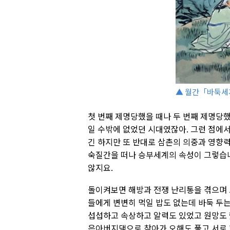
▲ 월간「바둑세계
첫 번째 제명당했을 때나 두 번째 제명당
일 수밖에 없었던 시대였잖아. 그런 점에
긴 하지만 또 반대로 삼촌의 의중과 영향
숙질간을 떠나 승부세계의 속성이 그렇습
않지요.
돌이켜보면 해방과 전쟁 난리통을 겪으며 
들에게 변변히 먹일 밥도 없는데 바둑 두
섭섭하고 속상하고 알력도 있었고 원망도 
은아버지댁으로 찾아가 오해도 풀고 서로 