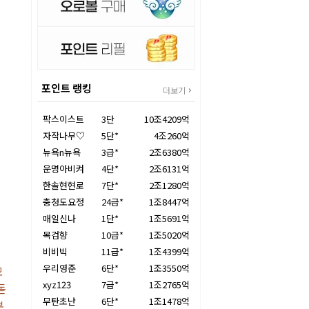
포인트 랭킹
더보기
팍스이스트
3단
10조4209억
자작나무♡
5단*
4조260억
뉴욕n뉴욕
3급*
2조6380억
운명아비켜
4단*
2조6131억
한솔현현로
7단*
2조1280억
충청도요정
24급*
1조8447억
매일신나
1단*
1조5691억
목검향
10급*
1조5020억
비비빅
11급*
1조4399억
우리영준
6단*
1조3550억
모
xyz123
7급*
1조2765억
돋
무탄초난
6단*
1조1478억
본