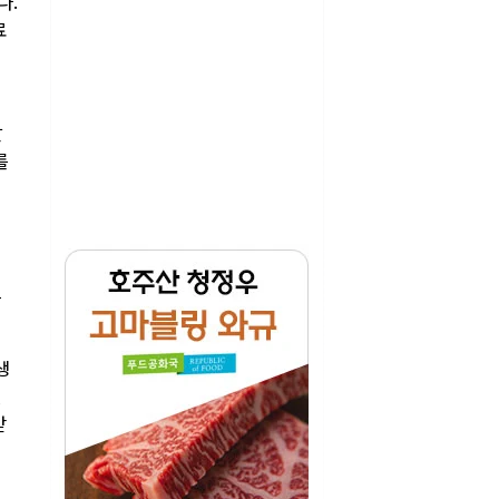
다.
료
알
를
그
생
번
받