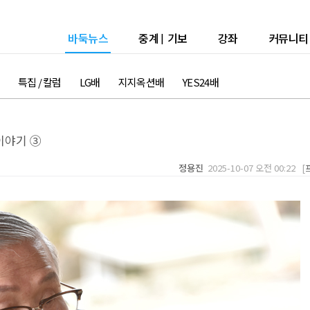
바둑뉴스
중계
|
기보
강좌
커뮤니티
특집 / 칼럼
LG배
지지옥션배
YES24배
이야기 ③
정용진
2025-10-07 오전 00:22 [