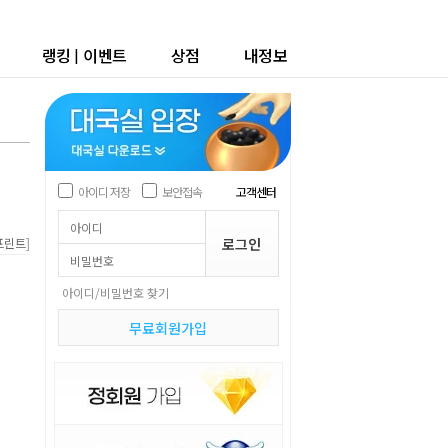
랭킹
|
이벤트
상점
내정보
아이디 저장
보안접속
고객센터
]
프린트
아이디/비밀번호 찾기
무료회원가입