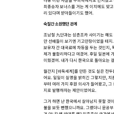
나중 이런 사실을 주최측에서도 인지했고 
최종승자 보너스를 거는 게 이치에도 맞고 
리 있다며 받아들이기도 했어.
숙질간 소원했던 관계
조남철 九단과는 삼촌조카 사이기는 해도 
만 선배들이 보기엔 기고만장이었을 테지.
보유자 간 대국료에 차등을 두는 것인지,
체가 불합리하다고 여겼어. 후일 일본에 
미웠겠어. 내가 다시 한국으로 돌아오는 
월간지 [바둑세계]를 만든 것도 실은 전두
어요. 일일이 실명을 밝히긴 그렇지만, 
부터 여러 가지 후원 의사가 들어왔고, 
지로 발행하자는 제안이었어요.
그거 하면 난 한국에서 살아남지 못할 것
불을 보듯 뻔했으니까요. 그랬더니 문공부 
거 아냐? 왜 반대를 해? 민주주의 국가에