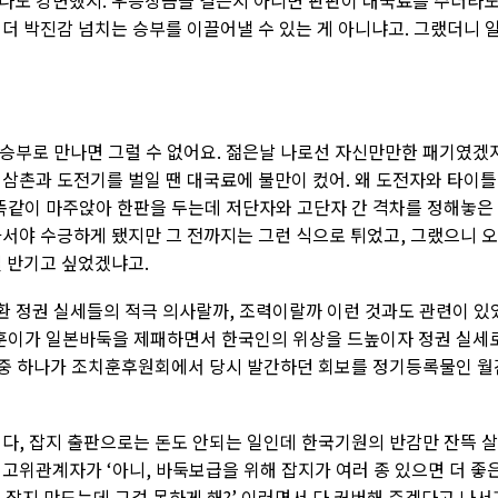
나도 강변했지. 우승상금을 걸든지 아니면 판판이 대국료를 주더라
더 박진감 넘치는 승부를 이끌어낼 수 있는 게 아니냐고. 그랬더니 
승부로 만나면 그럴 수 없어요. 젊은날 나로선 자신만만한 패기였겠
 삼촌과 도전기를 벌일 땐 대국료에 불만이 컸어. 왜 도전자와 타이틀
 똑같이 마주앉아 한판을 두는데 저단자와 고단자 간 격차를 정해놓은
가서야 수긍하게 됐지만 그 전까지는 그런 식으로 튀었고, 그랬으니 
걸 반기고 싶었겠냐고.
환 정권 실세들의 적극 의사랄까, 조력이랄까 이런 것과도 관련이 있
치훈이가 일본바둑을 제패하면서 한국인의 위상을 드높이자 정권 실세
그 중 하나가 조치훈후원회에서 당시 발간하던 회보를 정기등록물인 월
이다, 잡지 출판으로는 돈도 안되는 일인데 한국기원의 반감만 잔뜩 
고위관계자가 ‘아니, 바둑보급을 위해 잡지가 여러 종 있으면 더 좋
서 잡지 만드는데 그걸 못하게 해?’ 이러면서 다 커버해 주겠다고 나서