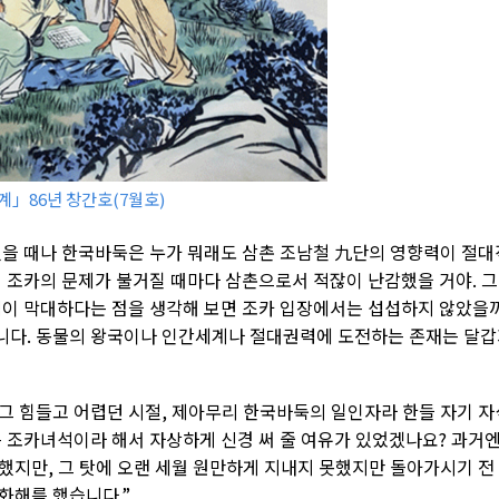
」86년 창간호(7월호)
했을 때나 한국바둑은 누가 뭐래도 삼촌 조남철 九단의 영향력이 절대
서 조카의 문제가 불거질 때마다 삼촌으로서 적잖이 난감했을 거야. 
력이 막대하다는 점을 생각해 보면 조카 입장에서는 섭섭하지 않았을
니다. 동물의 왕국이나 인간세계나 절대권력에 도전하는 존재는 달
그 힘들고 어렵던 시절, 제아무리 한국바둑의 일인자라 한들 자기 자
는 조카녀석이라 해서 자상하게 신경 써 줄 여유가 있었겠나요? 과거
했지만, 그 탓에 오랜 세월 원만하게 지내지 못했지만 돌아가시기 전
화해를 했습니다.”