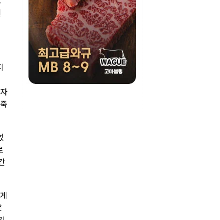
도
일
지
 자
오죽
었
로
간
살게
은
기