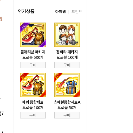
인기상품
아이템
포인트
없
플래티넘 패키지
겜바타 패키지
오로볼 500개
오로볼 100개
구매
구매
복
파워 종합세트
스페셜종합세트A
오로볼 100개
오로볼 50개
(7
구매
구매