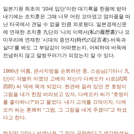
일본기원 최초의 ‘10세 입단’이란 대기록을 한몸에 받아
내기에는 조치훈은 그때 너무 어린 꼬마였고 엄마품을 떠
난 타국에서 견딜 수 없을 만큼 외로웠다. 일본경제신문
에 연재한 조치훈 九단의 ‘나의 이력서(私の履歷書)’나 요
미우리에 연재한 ‘시대의 증언자(時代の証言者)-바둑과
살다’를 봐도 그 부담감이 어떠했는지, 어찌하여 바둑에
전념하지 않고 말썽꾸러기가 되었는지 알 수 있다.
1966년 여름, 관서지방을 순회하던 중, 스승님(기타니 九
단)이 각별히 아꼈던 고베의 자산가 다케오카 시로(武岡
四郎) 씨 댁에 묵게 되었다. 현관에 걸려 있던 큰 호랑이
그림을 내가 한참 바라보고 있자, 다케오카 씨가 “호랑이
를 좋아하니?”라고 물었다. 내가 고개를 끄덕이자, 다케
오카 씨는 흔쾌히 “그럼, 그 그림을 네게 주겠다”고 하셨
다고 한다.
하지만 기타니 선생님은 그 일이 곤란하다고 생각하셨는