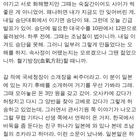
야기고 서로 화해했지만 그때는 숙질간이어도 사이가 썩
좋은 게 아니었어. 왜냐하면 내가 지금도 안 잊어버린 게,
내일 승단대회에서 이기면 승단이 돼. 그런데 오늘 긴급
발표가 있어. 승단에 필요한 대국수를 10판에서 12판으로
올려놨어. 하루 전에. 그때는 조남철이 법이니까. 내일 이
겨도 승단을 못해. 그러니 일부러 그렇게 만들었다는 오
해를 하지. 속사정이 어땠는지는 모르겠으나 그땐 젊었으
니까. 혈기방장(血氣方壯)할 때니까.
갈 적에 국세청장이 소개장을 써주더라고. 이 분이 일본
에 있는 자기 후배를 소개하며 거기를 우선 가봐라 그래.
그때 모아놓은 돈 3만 원을 갖고 갔어. 오사카에 갔다가
허탕치고 다시 그 양반을 찾아 고베로 갔다가 그렇게 허
송하고 있었는데, 그러면서 관서기원 쪽 이야기가 나오고
그럴 무렵 기타니 선생 쪽에서 연락이 온 거지. 한국에서
바둑을 좀 둔다는 친구 하나가 일본에 와 있나 본데 조남
철의 조카라고 하더라, 이런 소문이 났나봐. 일본말은 하