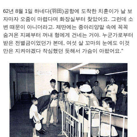
62년 8월 1일 하네다(羽田)공항에 도착한 치훈이가 날 보
자마자 오줌이 마렵다며 화장실부터 찾았어요. 그런데 소
변 때문이 아니더라고. 제딴에는 종아리양말 속에 꼭꼭
숨겨온 지폐부터 꺼내 형에게 건네는 거야. 누군가로부터
받은 전별금이었던가 본데, 여섯 살 꼬마의 눈에도 이것
만은 지켜야겠다 작심했던 듯해서 가슴이 아팠어요.”