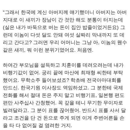
“그래서 한국에 계신 아버지께 얘기했더니 아버지는 아버
지대로 이 새끼가 장남이 간 것만 해도 분통이 터지는데
(실은 내가 바둑으로 버는 돈이 집안 밥줄이었거든요) 그
런데 이놈이 다섯 달도 안돼 여섯 살짜리 막내까지 또 데
리고 간다고? 그러면 우리 어머니는 그냥 아, 이놈의 웬수
같은 새끼, 뭐 이런 분위기였어요. 처음엔.
하여간 부모님을 설득하고 치훈이를 데려오려는데 내가
비행기값이 없어. 궁리 끝에 마산에 최재형 씨한테 부탁
했어요. 무학소주 들어보셨죠? 학초배 전국아마대회를
만드신. 한국기원 이사장도 역임하셨고. 그 분한테 국제
전화를 해서 절대 돈은 주지 말고 비행기표, 일본행 편도
편만 사주십사 간청했어. 꼭 갚을 테니 무기한 무이자로
빌려달라고. 그 분이 표를 끊어줬어. 반드시 표를 사서 달
라고 조건을 단 건 돈으로 주게 되면 이게 주변어른들 손
을 타 다 없어질 걸 염려한 거지.