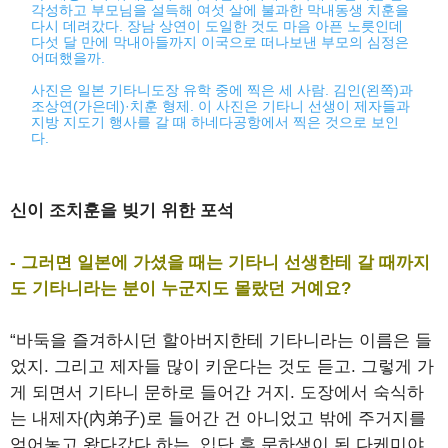
각성하고 부모님을 설득해 여섯 살에 불과한 막내동생 치훈을
다시 데려갔다. 장남 상연이 도일한 것도 마음 아픈 노릇인데
다섯 달 만에 막내아들까지 이국으로 떠나보낸 부모의 심정은
어떠했을까.
사진은 일본 기타니도장 유학 중에 찍은 세 사람. 김인(왼쪽)과
조상연(가은데)·치훈 형제. 이 사진은 기타니 선생이 제자들과
지방 지도기 행사를 갈 때 하네다공항에서 찍은 것으로 보인
다.
신이 조치훈을 빚기 위한 포석
- 그러면 일본에 가셨을 때는 기타니 선생한테 갈 때까지
도 기타니라는 분이 누군지도 몰랐던 거예요?
“바둑을 즐겨하시던 할아버지한테 기타니라는 이름은 들
었지. 그리고 제자들 많이 키운다는 것도 듣고. 그렇게 가
게 되면서 기타니 문하로 들어간 거지. 도장에서 숙식하
는 내제자(內弟子)로 들어간 건 아니었고 밖에 주거지를
얻어놓고 왔다갔다 하는. 입단 후 문하생이 된 다케미야