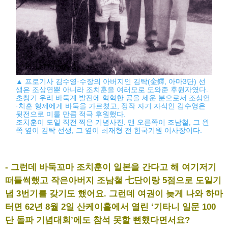
▲ 프로기사 김수영·수장의 아버지인 김탁(金鐸, 아마3단) 선
생은 조상연뿐 아니라 조치훈을 여러모로 도와준 후원자였다.
초창기 우리 바둑계 발전에 혁혁한 공을 세운 분으로서 조상연
·치훈 형제에게 바둑을 가르쳤고, 정작 자기 자식인 김수영은
뒷전으로 미룰 만큼 적극 후원했다.
조치훈이 도일 직전 찍은 기념사진. 맨 오른쪽이 조남철, 그 왼
쪽 옆이 김탁 선생, 그 옆이 최재형 전 한국기원 이사장이다.
- 그런데 바둑꼬마 조치훈이 일본을 간다고 해 여기저기
떠들썩했고 작은아버지 조남철 七단이랑 5점으로 도일기
념 3번기를 갖기도 했어요. 그런데 여권이 늦게 나와 하마
터면 62년 8월 2일 산케이홀에서 열린 ‘기타니 일문 100
단 돌파 기념대회’에도 참석 못할 뻔했다면서요?