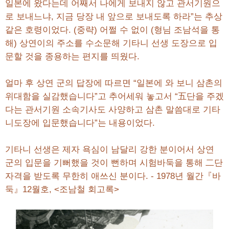
일본에 왔다는데 어째서 나에게 보내지 않고 관서기원으
로 보내느냐, 지금 당장 내 앞으로 보내도록 하라”는 추상
같은 호령이었다. (중략) 어쩔 수 없이 (형님 조남석을 통
해) 상연이의 주소를 수소문해 기타니 선생 도장으로 입
문할 것을 종용하는 편지를 띄웠다.
얼마 후 상연 군의 답장에 따르면 “일본에 와 보니 삼촌의
위대함을 실감했습니다”고 추어세워 놓고서 “五단을 주겠
다는 관서기원 소속기사도 사양하고 삼촌 말씀대로 기타
니도장에 입문했습니다”는 내용이었다.
기타니 선생은 제자 욕심이 남달리 강한 분이어서 상연
군의 입문을 기뻐했을 것이 뻔하며 시험바둑을 통해 二단
자격을 받도록 무한히 애쓰신 분이다. - 1978년 월간『바
둑』12월호, <조남철 회고록>