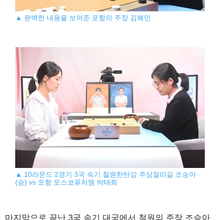
▲ 완벽한 내용을 보여준 포항의 주장 김혜민
▲ 10라운드 2경기 3국 속기 철원한탄강 주상절리길 조승아
(승) vs 포항 포스코퓨처엠 박태희
마지막으로 끝난 3국 속기 대국에서 철원의 주장 조승아