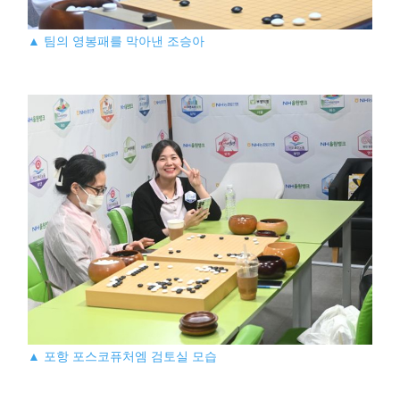
▲ 팀의 영봉패를 막아낸 조승아
▲ 포항 포스코퓨처엠 검토실 모습