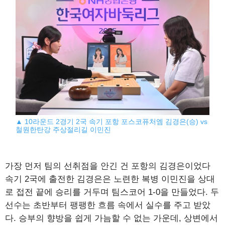
▲ 10라운드 2경기 2국 속기 포항 포스코퓨처엠 김경은(승) vs
철원한탄강 주상절리길 이민진
가장 먼저 팀의 선취점을 안긴 건 포항의 김경은이었다
속기 2국에 출전한 김경은은 노련한 복병 이민진을 상대
로 접전 끝에 승리를 거두며 팀스코어 1-0을 만들었다. 두
선수는 초반부터 팽팽한 흐름 속에서 실수를 주고 받았
다. 승부의 향방을 쉽게 가늠할 수 없는 가운데, 상변에서