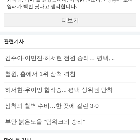
영패가 백번 낫다고 생각합니다.
더보기
관련기사
김주아·이민진·허서현 전원 승리… 평택, ..
철원, 홈에서 1위 삼척 격침
허서현-우이밍 합작승... 평택 상위권 안착
삼척의 철벽 수비…한 끗에 갈린 3-0
부안 붉은노을 "팀워크의 승리"