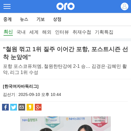
최신
국내
세계
해외
인터뷰
취재수첩
기획특집
"철원 꺾고 1위 질주 이어간 포항, 포스트시즌 선
착 눈앞에"
포항 포스코퓨처엠, 철원한탄강에 2-1 승… 김경은·김혜민 활
약, 리그 1위 수성
[한국여자바둑리그]
김선기
2025-09-10 오후 10:44
|