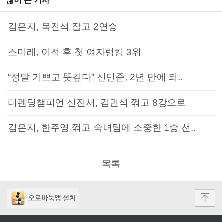
많이 본 기사
김은지, 목진석 잡고 2연승
스미레, 이적 후 첫 여자랭킹 3위
“정말 기쁘고 뜻깊다” 신민준, 2년 만에 되..
디펜딩챔피언 신진서, 김민석 꺾고 8강으로
김은지, 한주영 꺾고 숙녀팀에 소중한 1승 선..
목록