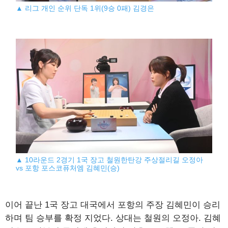
▲ 리그 개인 순위 단독 1위(9승 0패) 김경은
▲ 10라운드 2경기 1국 장고 철원한탄강 주상절리길 오정아
vs 포항 포스코퓨처엠 김혜민(승)
이어 끝난 1국 장고 대국에서 포항의 주장 김혜민이 승리
하며 팀 승부를 확정 지었다. 상대는 철원의 오정아. 김혜