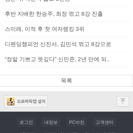
후반 지배한 한승주, 최정 꺾고 8강 진출
스미레, 이적 후 첫 여자랭킹 3위
디펜딩챔피언 신진서, 김민석 꺾고 8강으로
“정말 기쁘고 뜻깊다” 신민준, 2년 만에 되..
목록
로그인
내정보
PC버전
고객센터