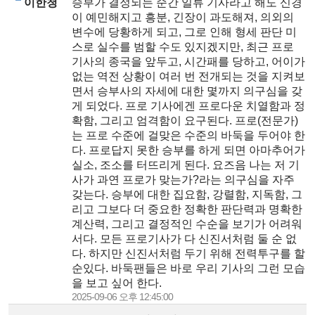
이한청
승부가 결정되는 순간 일류 기사라고 해도 신경
이 예민해지고 흥분, 긴장이 과도해져, 의외의
변수에 당황하게 되고, 그로 인해 형세 판단 미
스로 실수를 범할 수도 있지겠지만, 최근 프로
기사의 종국을 앞두고, 시간패를 당하고, 어이가
없는 역전 상황이 여러 번 전개되는 것을 지켜보
면서 승부사의 자세에 대한 몇까지 의구심을 갖
게 되었다. 프로 기사에겐 프로다운 치열함과 정
확함, 그리고 엄격함이 요구된다. 프로(전문가)
는 프로 수준에 걸맞은 수준의 바둑을 두어야 한
다. 프로답지 못한 승부를 하게 되면 아마추어가
실소, 조소를 터뜨리게 된다. 요즈음 나는 저 기
사가 과연 프로가 맞는가?라는 의구심을 자주
갖는다. 승부에 대한 집요함, 강렬함, 지독함, 그
리고 그보다 더 중요한 정확한 판단력과 명확한
계산력, 그리고 결정적인 수순을 보기가 어려워
서다. 모든 프로기사가 다 신진서처럼 둘 순 없
다. 하지만 신진서처럼 두기 위해 전력투구를 할
순있다. 바둑팬들은 바로 우리 기사의 그런 모습
을 보고 싶어 한다.
2025-09-06 오후 12:45:00