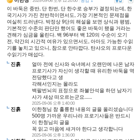
이한청
2025-09-06 오후 12:20:00
동감 1
|
|
이 바둑은 중반, 단 한번, 단 한수로 승부가 결정되는데, 한
국기사가 가진 전반적이면서도, 가장 기본적인 문제점을
여실히 드러낸다. 박정상 9단의 해설을 보면 상식과 평범,
기본적인 수준의 판단만 했어도 좋은 바둑이 됐을 거라는
견해가 심금을 울린다. 백 96부터 백 120의 수순이 오기
전, 약간의 시간적 여유가 있으면서도, 아마도 가능한 수읽
기를 놓치고 있으니, 참으로 안타깝다. 탄샤오의 프로다운
수읽기가 매섭다.
진흙
얼마 전에 신사와 숙녀에서 오랜만에 나온 남자
프로기사가 자신이 생각할 때 유리한 바둑을 역
전당했다고 생
각해서인지는 몰라도
백팔번뇌의 표정으로 좌불안석을 하던 남자기
사가 새삼 떠오르는군요......
2025-09-06 오후 1:40:00
진흙
이한청님 참 훌륭한 내용의 글을 올리셨습니다
500명 가까운 우리나라 프로기사들은 반드시
이 한청님의 글을
꼭 읽고 마음에 새겨야 한다고 생각합니다
2025-09-06 오후 1:36:00