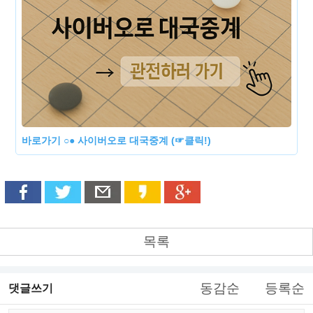
바로가기 ○● 사이버오로 대국중계 (☞클릭!)
목록
동감순
등록순
댓글쓰기