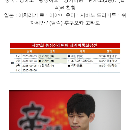
중국 : 딩하오ㆍ왕싱하오ㆍ양카이원ㆍ탄샤오(1승) / (탈
락)리친청
일본 : 이치리키 료ㆍ이야마 유타ㆍ시바노 도라마루ㆍ쉬
자위안 / (탈락) 후쿠오카 고타로