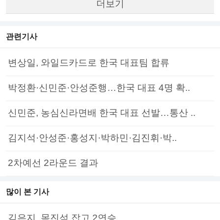
더보기
관련기사
변상일, 와일드카드로 한국 대표팀 합류
박정환·신민준·안성준행…한국 대표 4명 확..
신민준, 농심신라면배 한국 대표 선발…통산 ..
김지석·안성준·홍성지·박하민·김진휘·박..
2차예선 2라운드 결과
많이 본 기사
김은지, 목진석 잡고 2연승