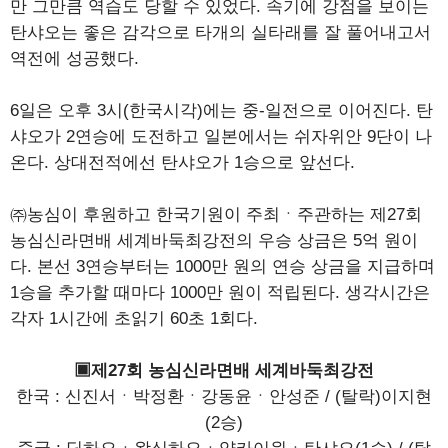
만 그만큼 역습도 당할 수 있었다. 속기에 강점을 보이는
탄샤오는 좋은 감각으로 타개의 실타래를 잘 풀어내고서
역전에 성공했다.
6일은 오후 3시(한국시각)에는 중-일전으로 이어진다. 탄
샤오가 2연승에 도전하고 일본에서는 쉬자위안 9단이 나
온다. 상대전적에선 탄샤오가 1승으로 앞선다.
㈜농심이 후원하고 한국기원이 주최ㆍ주관하는 제27회
농심신라면배 세계바둑최강전의 우승 상금은 5억 원이
다. 본선 3연승부터는 1000만 원의 연승 상금을 지급하며
1승을 추가할 때마다 1000만 원이 적립된다. 생각시간은
각자 1시간에 초읽기 60초 1회다.
▣제27회 농심신라면배 세계바둑최강전
한국 : 신진서ㆍ박정환ㆍ강동윤ㆍ안성준 / (탈락)이지현
(2승)