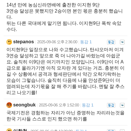
14년 만에 농심신라면배에 출전한 이지현 9단
3연승 달성은 못했지만 2승이면 본인 몫은 충분히 했습니
다.
뒤는 다른 국대에게 맡기면 됩니다. 이지현9단 폭싹 속았
수다.
stepanos
2025-09-06 오후 2:36:00
동감 1
|
|
이지현9단 일장으로 나와 수고했습니다. 탄샤오마저 이겨
3연승 달성하고 앞으로 죽 더 나아가길 바랐는데 아쉽군
요. 솔직히 이9단은 여기까지인 모양입니다. 이9단이 더 A
급으로 올라가기엔 아직 모자란 게 있다는 거죠. 충분히 이
길 수 상황에서 공격과 형세판단에서 약간 오락가락하는
모습이 그렇습니다. 솔직히 다음에 나올 안성준9단이 더
염려되는데 자기몫을 잘 해 주기를 바랍니다. 멘탈 잘 추스
리고 나오기를!
seongbuk
2025-09-06 오후 1:52:00
동감 1
|
|
국제기전은 경험하는 자리가 아닌 증명하는 자리라는것을
한국 기사들 스스로 인지 했으면 하기를