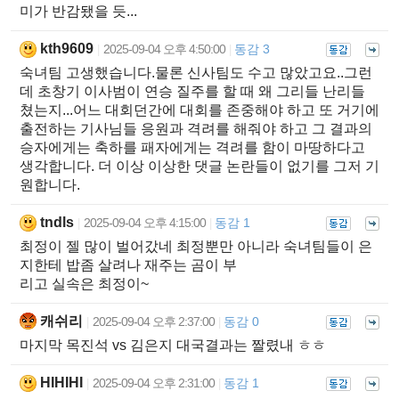
미가 반감됐을 듯...
kth9609
2025-09-04 오후 4:50:00
동감 3
|
|
숙녀팀 고생했습니다.물론 신사팀도 수고 많았고요..그런
데 초창기 이사범이 연승 질주를 할 때 왜 그리들 난리들
쳤는지...어느 대회던간에 대회를 존중해야 하고 또 거기에
출전하는 기사님들 응원과 격려를 해줘야 하고 그 결과의
승자에게는 축하를 패자에게는 격려를 함이 마땅하다고
생각합니다. 더 이상 이상한 댓글 논란들이 없기를 그저 기
원합니다.
tndls
2025-09-04 오후 4:15:00
동감 1
|
|
최정이 젤 많이 벌어갔네 최정뿐만 아니라 숙녀팀들이 은
지한테 밥좀 살려나 재주는 곰이 부
리고 실속은 최정이~
캐쉬리
2025-09-04 오후 2:37:00
동감 0
|
|
마지막 목진석 vs 김은지 대국결과는 짤렸내 ㅎㅎ
HIHIHI
2025-09-04 오후 2:31:00
동감 1
|
|