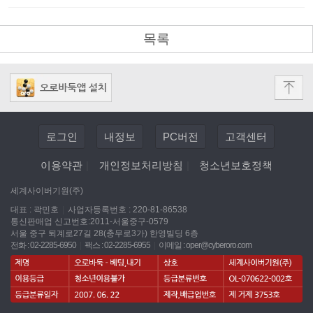
목록
로그인
내정보
PC버전
고객센터
이용약관
|
개인정보처리방침
|
청소년보호정책
세계사이버기원(주)
대표 : 곽민호
|
사업자등록번호 : 220-81-86538
통신판매업 신고번호:2011-서울중구-0579
서울 중구 퇴계로27길 28(충무로3가) 한영빌딩 6층
전화 : 02-2285-6950
|
팩스 : 02-2285-6955
|
이메일 :
oper@cyberoro.com