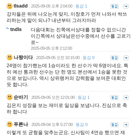
tlsadd
2025-09-05 오후 2:04:00
동감 1
|
|
강자들은 뒤에 나오는게 맞지, 이창호가 먼저 나와서 싹쓰
리하는게 말이 되나? 내년부터 그러지마라
tndls
다음대회는 진쪽에서상대를 정할수 없으니간
이긴쪽에서 상대남은선수중에서 선수를 고르기
로~
2025-09-05 오후 2:12:00
나짱이다
2025-09-05 오전 10:15:00
동감 0
|
|
24명이 참가했는데 1승이라도 한 선수가 딱 6명이네요. 특
히 예선 통과한 선수는 단 한 명도 본선에서 1승을 못한 것
으로 보입니다. 역시 상위랭커의 강력함을 보여준 대회인
듯 합니다.
순바기
2025-09-05 오전 12:01:00
동감 1
|
|
김은지 성장을 보는 재미로 일상을 보냅니다. 진심으로 축
하 합니다
푸른나
2025-09-04 오후 5:27:00
동감 0
|
|
이렇게 또 균형을 맞추는군요. 신사팀이 4연승 했으면 재