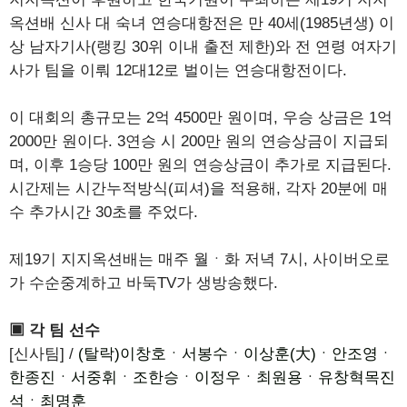
옥션배 신사 대 숙녀 연승대항전은 만 40세(1985년생) 이
상 남자기사(랭킹 30위 이내 출전 제한)와 전 연령 여자기
사가 팀을 이뤄 12대12로 벌이는 연승대항전이다.
이 대회의 총규모는 2억 4500만 원이며, 우승 상금은 1억
2000만 원이다. 3연승 시 200만 원의 연승상금이 지급되
며, 이후 1승당 100만 원의 연승상금이 추가로 지급된다.
시간제는 시간누적방식(피셔)을 적용해, 각자 20분에 매
수 추가시간 30초를 주었다.
제19기 지지옥션배는 매주 월ㆍ화 저녁 7시, 사이버오로
가 수순중계하고 바둑TV가 생방송했다.
▣ 각 팀 선수
[신사팀] /
(탈락)이창호ㆍ서봉수ㆍ이상훈(大)ㆍ안조영ㆍ
한종진ㆍ서중휘ㆍ조한승ㆍ이정우ㆍ최원용ㆍ유창혁목진
석ㆍ최명훈