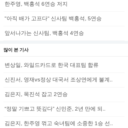
한주영, 백홍석 6연승 저지
"아직 배가 고프다" 신사팀 백홍석, 5연승
앞서나가는 신사팀, 백홍석 4연승
많이 본 기사
변상일, 와일드카드로 한국 대표팀 합류
신진서, 영재vs정상 대국서 조상연에게 불계..
김은지, 목진석 잡고 2연승
“정말 기쁘고 뜻깊다” 신민준, 2년 만에 되..
김은지, 한주영 꺾고 숙녀팀에 소중한 1승 선..