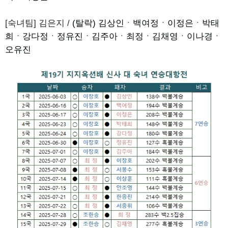
[숙녀팀] 김은지 /
(탈락) 김상인ㆍ백여정ㆍ이정은ㆍ박태
희ㆍ강다정ㆍ정유진ㆍ김주아ㆍ최정ㆍ김채영ㆍ이나경ㆍ
오유진