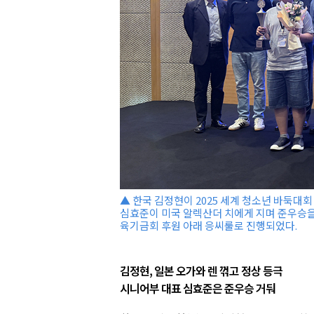
▲ 한국 김정현이 2025 세계 청소년 바둑대
심효준이 미국 알렉산더 치에게 지며 준우승을
육기금회 후원 아래 응씨룰로 진행되었다.
김정현, 일본 오가와 렌 꺾고 정상 등극
시니어부 대표 심효준은 준우승 거둬