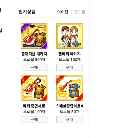
서
인기상품
아이템
포인트
맞
은
플래티넘 패키지
겜바타 패키지
오로볼 500개
오로볼 100개
구매
구매
파워 종합세트
스페셜종합세트A
오로볼 100개
오로볼 50개
구매
구매