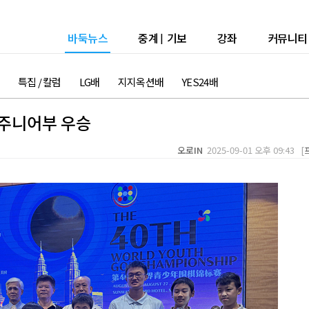
바둑뉴스
중계
|
기보
강좌
커뮤니티
특집 / 칼럼
LG배
지지옥션배
YES24배
주니어부 우승
오로IN
2025-09-01 오후 09:43 [