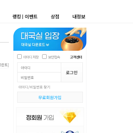
랭킹
|
이벤트
상점
내정보
아이디 저장
보안접속
고객센터
]
프린트
아이디/비밀번호 찾기
무료회원가입