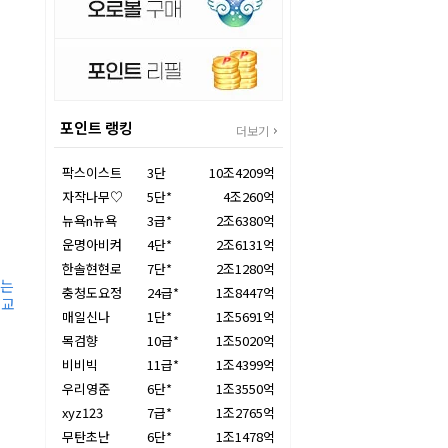
포인트 랭킹
더보기
팍스이스트
3단
10조4209억
자작나무♡
5단*
4조260억
뉴욕n뉴욕
3급*
2조6380억
운명아비켜
4단*
2조6131억
한솔현현로
7단*
2조1280억
서는
충청도요정
24급*
1조8447억
둑교
매일신나
1단*
1조5691억
목검향
10급*
1조5020억
비비빅
11급*
1조4399억
우리영준
6단*
1조3550억
xyz123
7급*
1조2765억
무탄초난
6단*
1조1478억