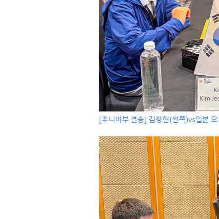
[주니어부 결승] 김정현(왼쪽)vs일본 오