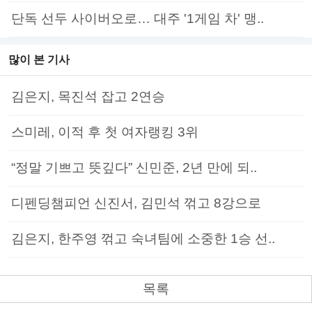
단독 선두 사이버오로… 대주 '1게임 차' 맹..
많이 본 기사
김은지, 목진석 잡고 2연승
스미레, 이적 후 첫 여자랭킹 3위
“정말 기쁘고 뜻깊다” 신민준, 2년 만에 되..
디펜딩챔피언 신진서, 김민석 꺾고 8강으로
김은지, 한주영 꺾고 숙녀팀에 소중한 1승 선..
목록