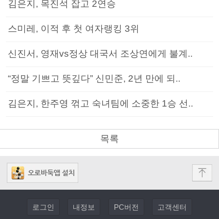
김은지, 목진석 잡고 2연승
스미레, 이적 후 첫 여자랭킹 3위
신진서, 영재vs정상 대국서 조상연에게 불계..
“정말 기쁘고 뜻깊다” 신민준, 2년 만에 되..
김은지, 한주영 꺾고 숙녀팀에 소중한 1승 선..
목록
로그인
내정보
PC버전
고객센터