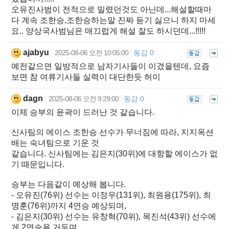
오유진사범이 전적으로 밀렸던것도 아닌데...해설할때마
다 계속 조한승,조한승하는말 진짜 듣기 싫으니 하지 마세
요.. 양상국사범님은 매끄럽게 해설 잘도 하시던데...!!!!!
ajabyu
2025-08-06 오전 10:05:00
동감 0
|
|
예전같으면 일방적으로 남자기사들이 이겼을텐데, 요즘
보면 참 여류기사들 실력이 대단한듯 허이
dagn
2025-08-06 오전 9:29:00
동감 0
|
|
이제 승부의 윤곽이 드러난 것 같습니다.
신사팀의 에이스 조한승 선수가 무너짐에 따라, 지지옥션
배는 숙녀팀으로 기운 것
같습니다. 신사팀에는 김은지(30위)에 대항할 에이스가 없
기 때문입니다.
승부는 다음같이 예상해 봅니다.
- 오유진(76위) 선수는 이정우(131위), 최원용(175위), 최
명훈(76위)까지 4연승 예상되며,
- 김은지(30위) 선수는 유창혁(70위), 목진석(43위) 선수에
게 2연승을 거두며,