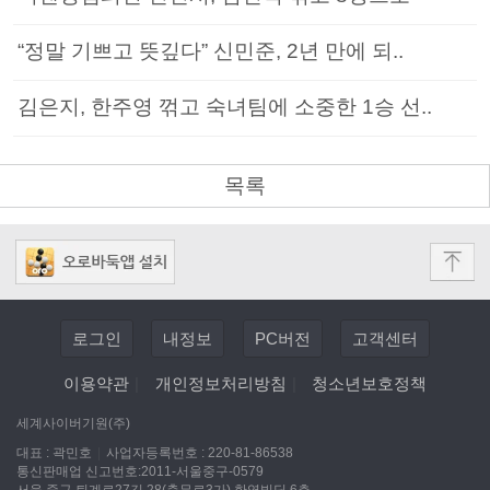
“정말 기쁘고 뜻깊다” 신민준, 2년 만에 되..
김은지, 한주영 꺾고 숙녀팀에 소중한 1승 선..
목록
로그인
내정보
PC버전
고객센터
이용약관
|
개인정보처리방침
|
청소년보호정책
세계사이버기원(주)
대표 : 곽민호
|
사업자등록번호 : 220-81-86538
통신판매업 신고번호:2011-서울중구-0579