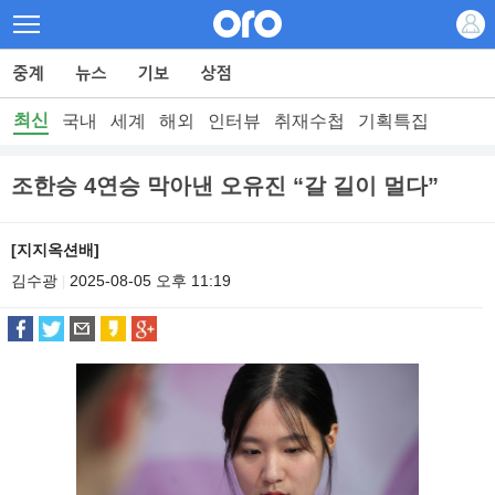
최신
국내
세계
해외
인터뷰
취재수첩
기획특집
조한승 4연승 막아낸 오유진 “갈 길이 멀다”
[지지옥션배]
김수광
2025-08-05 오후 11:19
|