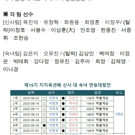
▣ 각 팀 선수
[신사팀] 목진석ㆍ유창혁ㆍ최원용ㆍ최명훈ㆍ이정우/
(탈
락)이창호ㆍ서봉수ㆍ이상훈(大)ㆍ안조영ㆍ한종진ㆍ서중
휘ㆍ조한승
[숙녀팀] 김은지ㆍ오유진 /
(탈락) 김상인ㆍ백여정ㆍ이정
은ㆍ박태희ㆍ강다정ㆍ정유진ㆍ김주아ㆍ최정ㆍ김채영ㆍ
이나경