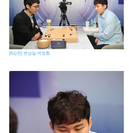
[8강전] 변상일-박정환.