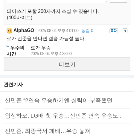
띄어쓰기 포함 200자까지 쓰실 수 있습니다.
(400바이트)
AIphaGO
2025-08-04 오후 4:01:00
동감 0
|
|
료가 민준을 만나면 결승 가능성 높다
우주의
료가 우승
2025-08-04 오후 4:38:00
시간
더보기
관련기사
신민준 “2연속 우승하기엔 실력이 부족했던 ..
왕싱하오, LG배 첫 우승…신민준 연속 우승도..
신민준, 최종국서 패배…우승 놓쳐