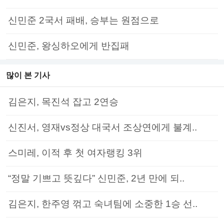
신민준 2국서 패배, 승부는 원점으로
신민준, 왕싱하오에게 반집패
많이 본 기사
김은지, 목진석 잡고 2연승
신진서, 영재vs정상 대국서 조상연에게 불계..
스미레, 이적 후 첫 여자랭킹 3위
“정말 기쁘고 뜻깊다” 신민준, 2년 만에 되..
김은지, 한주영 꺾고 숙녀팀에 소중한 1승 선..