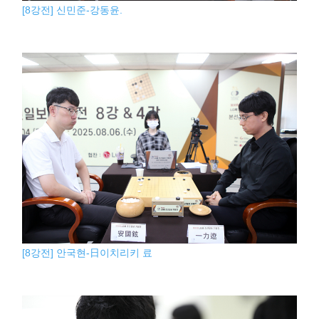
[8강전] 신민준-강동윤.
[8강전] 안국현-日이치리키 료