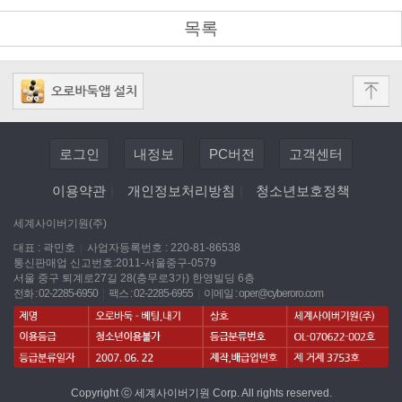
목록
로그인
내정보
PC버전
고객센터
이용약관
|
개인정보처리방침
|
청소년보호정책
세계사이버기원(주)
대표 : 곽민호
|
사업자등록번호 : 220-81-86538
통신판매업 신고번호:2011-서울중구-0579
서울 중구 퇴계로27길 28(충무로3가) 한영빌딩 6층
전화 : 02-2285-6950
|
팩스 : 02-2285-6955
|
이메일 :
oper@cyberoro.com
Copyright ⓒ 세계사이버기원 Corp. All rights reserved.