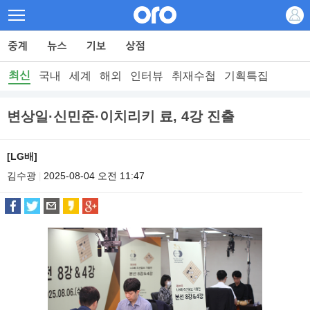
최신
국내
세계
해외
인터뷰
취재수첩
기획특집
변상일·신민준·이치리키 료, 4강 진출
[LG배]
김수광
2025-08-04 오전 11:47
|