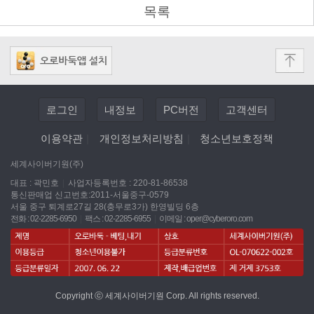
목록
로그인
내정보
PC버전
고객센터
이용약관
|
개인정보처리방침
|
청소년보호정책
세계사이버기원(주)
대표 : 곽민호
|
사업자등록번호 : 220-81-86538
통신판매업 신고번호:2011-서울중구-0579
서울 중구 퇴계로27길 28(충무로3가) 한영빌딩 6층
전화 : 02-2285-6950
|
팩스 : 02-2285-6955
|
이메일 :
oper@cyberoro.com
Copyright ⓒ 세계사이버기원 Corp. All rights reserved.