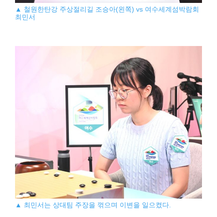
▲ 철원한탄강 주상절리길 조승아(왼쪽) vs 여수세계섬박람회
최민서
▲ 최민서는 상대팀 주장을 꺾으며 이변을 일으켰다.