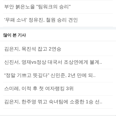
부안 붉은노을 "팀워크의 승리"
'무패 소녀' 정유진, 철원 승리 견인
많이 본 기사
김은지, 목진석 잡고 2연승
신진서, 영재vs정상 대국서 조상연에게 불계..
“정말 기쁘고 뜻깊다” 신민준, 2년 만에 되..
스미레, 이적 후 첫 여자랭킹 3위
김은지, 한주영 꺾고 숙녀팀에 소중한 1승 선..