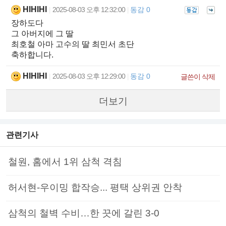
HIHIHI
2025-08-03 오후 12:32:00
동감 0
|
|
장하도다
그 아버지에 그 딸
최호철 아마 고수의 딸 최민서 초단
축하합니다.
HIHIHI
2025-08-03 오후 12:29:00
동감 0
|
|
글쓴이 삭제
더보기
관련기사
철원, 홈에서 1위 삼척 격침
허서현-우이밍 합작승... 평택 상위권 안착
삼척의 철벽 수비…한 끗에 갈린 3-0