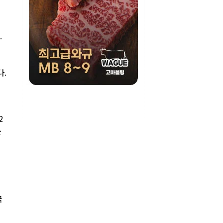
·
다.
지
2
는
국