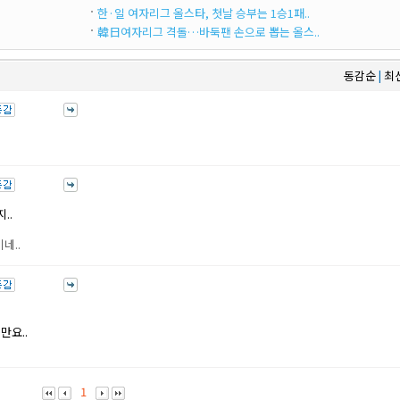
한·일 여자리그 올스타, 첫날 승부는 1승1패..
韓日여자리그 격돌…바둑팬 손으로 뽑는 올스..
동감순
최
|
..
이네..
만요..
1