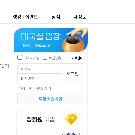
랭킹
|
이벤트
상점
내정보
아이디 저장
보안접속
고객센터
]
프린트
아이디/비밀번호 찾기
무료회원가입