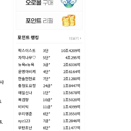
포인트 랭킹
더보기
팍스이스트
3단
10조4209억
자작나무♡
5단*
4조295억
뉴욕n뉴욕
3급*
2조6336억
운명아비켜
4단*
2조6164억
한솔현현로
7단*
2조1280억
리사
충청도요정
24급*
1조8447억
매일신나
1단*
1조5678억
목검향
10급*
1조5020억
투
비비빅
11급*
1조4399억
우리영준
6단*
1조3550억
xyz123
7급*
1조2846억
.
무탄초난
6단*
1조1477억