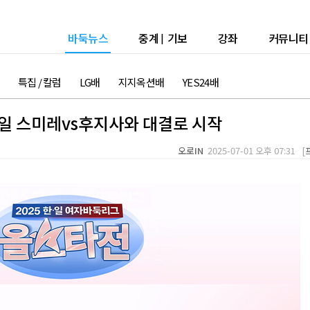
바둑뉴스
중계
|
기보
강좌
커뮤니티
특집 / 칼럼
LG배
지지옥션배
YES24배
일 스미레vs후지사와 대결로 시작
오로IN
2025-07-01 오후 07:31 [