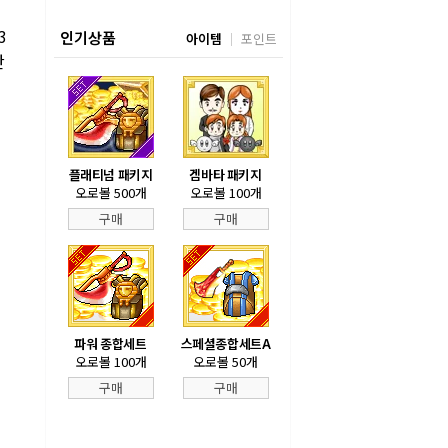
3
인기상품
아이템
포인트
찬
플래티넘 패키지
겜바타 패키지
오로볼 500개
오로볼 100개
구매
구매
파워 종합세트
스페셜종합세트A
오로볼 100개
오로볼 50개
구매
구매