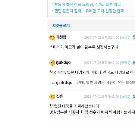
팬들이 뽑은 한국 드림팀, 4-2로 일본 꺾고 ..
캡틴 김은지 활약…유리한 고지 선점한 한국
┃꼬릿글 쓰기
파천킹
｜ 2025-07-02 오후 3:34:00
[동감0]
스미레가 미모가 날이 갈수록 성장하는구나
rjsrkdqo
｜ 2025-07-02 오전 9:42:00
[동감0]
한국 두명, 일본 네명인게 아쉽다. 한국도 네명으로 하지
rjsrkdqo
근데, 일본 세명은 사진이 우는 표정
진흙
｜ 2025-07-01 오후 8:41:00
[동감0]
참 멋진 대국을 기획하셨습니다
명실상부한 최강자 최 정 선수가 빠져서 아쉽기는 하지