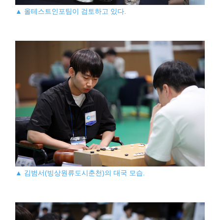
▲ 올테스트인포팀이 검토하고 있다.
▲ 김범서(빙상원류도시춘천)의 대국 모습.