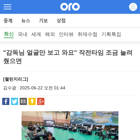
최신
국내
세계
해외
인터뷰
취재수첩
기획특집
"감독님 얼굴만 보고 와요" 작전타임 조금 늘려
줬으면
[챌린지리그]
김수광
2025-06-22 오전 01:44
|