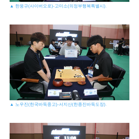
▲ 한웅규(사이버오로)-고미소(의정부행복특별시).
▲ 노우진(한국바둑중고)-서지산(한종진바둑도장).