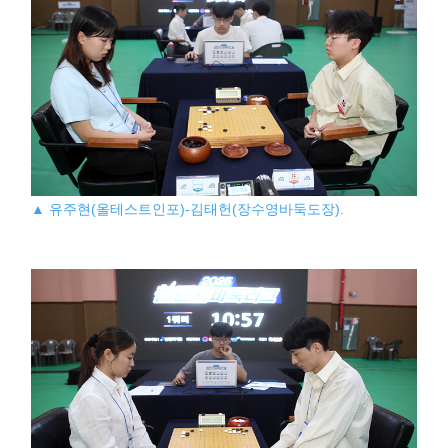
▲ 유주현(올테스트인포)-김태헌(장수영바둑도장).