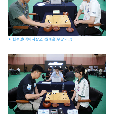
▲ 한주영(맥아더장군)-원제훈(부강테크).