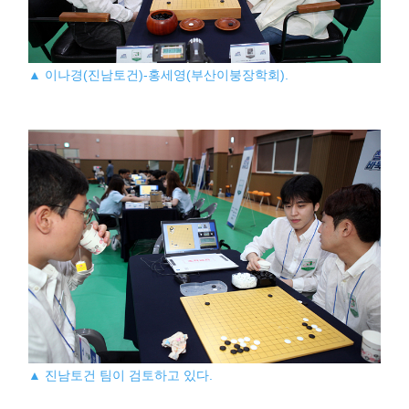
▲ 이나경(진남토건)-홍세영(부산이붕장학회).
▲ 진남토건 팀이 검토하고 있다.