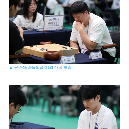
▲ 윤준상(바둑의품격)의 대국 모습.