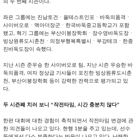
의 두 번째 시즌이다.
좌은 그룹에는 진남토건ㆍ올테스트인포ㆍ바둑의품격ㆍ
사이버오로ㆍ맥아더장군ㆍ한국바둑중고등학교가 포함
됐고, 혁기 그룹에는 부산이붕장학회ㆍ장수영바둑도장ㆍ
빙상원류도시춘천ㆍ의정부행복특별시ㆍ부강테크ㆍ한종
진바둑도장이 속했다.
지난 시즌 준우승 한 사이버오로 팀, 지난 시즌 우승한 바
둑의품격, 여자 정상급 기사들이 포진한 빙상원류도시춘
천, 부산이붕장학회 등이 강력한 전력으로 평가되고 있
다.
두 시즌째 치러 보니 “작전타임, 시간 충분치 않다”
한편 대회에 대한 경험이 축적되면서 작전타임 변경에 관
한 의견들이 나오고 있다. 현행 1분을 주고 있는데, 선수
들에게선 다소 부족하다는 반응이 나오고 있다. 난해한