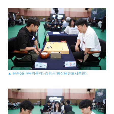
▲ 윤준상(바둑의품격)-김범서(빙상원류도시춘천).