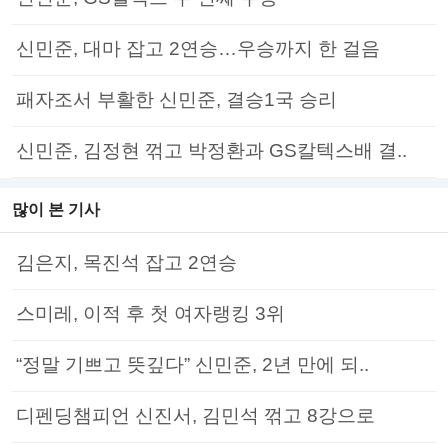
신민준, 대마 잡고 2연승…우승까지 한 걸음
패자조서 부활한 신민준, 결승1국 승리
신민준, 김정현 꺾고 박정환과 GS칼텍스배 결..
많이 본 기사
김은지, 목진석 잡고 2연승
스미레, 이적 후 첫 여자랭킹 3위
“정말 기쁘고 뜻깊다” 신민준, 2년 만에 되..
디펜딩챔피언 신진서, 김민석 꺾고 8강으로