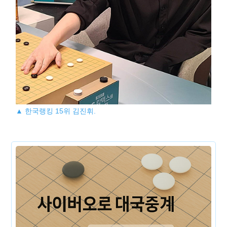
▲ 한국랭킹 15위 김진휘.