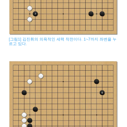
[그림1] 김진휘의 의욕적인 세력 작전이다. 1~7까지 좌변을 누
르고 있다.