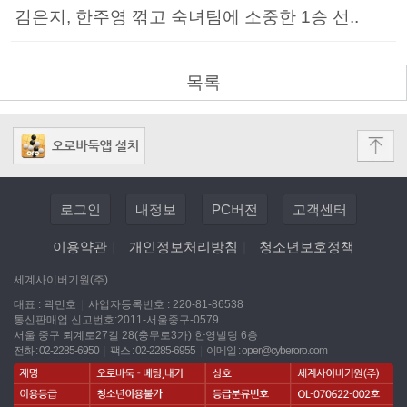
김은지, 한주영 꺾고 숙녀팀에 소중한 1승 선..
목록
로그인
내정보
PC버전
고객센터
이용약관
|
개인정보처리방침
|
청소년보호정책
세계사이버기원(주)
대표 : 곽민호
|
사업자등록번호 : 220-81-86538
통신판매업 신고번호:2011-서울중구-0579
서울 중구 퇴계로27길 28(충무로3가) 한영빌딩 6층
전화 : 02-2285-6950
|
팩스 : 02-2285-6955
|
이메일 :
oper@cyberoro.com