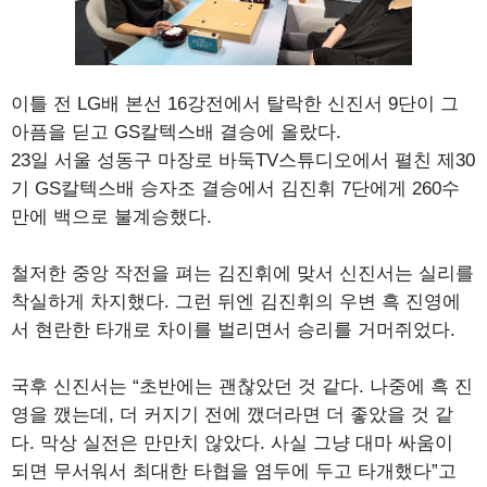
이틀 전 LG배 본선 16강전에서 탈락한 신진서 9단이 그
아픔을 딛고 GS칼텍스배 결승에 올랐다.
23일 서울 성동구 마장로 바둑TV스튜디오에서 펼친 제30
기 GS칼텍스배 승자조 결승에서 김진휘 7단에게 260수
만에 백으로 불계승했다.
철저한 중앙 작전을 펴는 김진휘에 맞서 신진서는 실리를
착실하게 차지했다. 그런 뒤엔 김진휘의 우변 흑 진영에
서 현란한 타개로 차이를 벌리면서 승리를 거머쥐었다.
국후 신진서는 “초반에는 괜찮았던 것 같다. 나중에 흑 진
영을 깼는데, 더 커지기 전에 깼더라면 더 좋았을 것 같
다. 막상 실전은 만만치 않았다. 사실 그냥 대마 싸움이
되면 무서워서 최대한 타협을 염두에 두고 타개했다”고