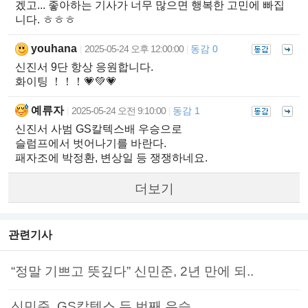
겠고... 좋아하는 기사가 너무 많으면 행복한 고민에 빠집
니다. ㅎㅎㅎ
youhana
2025-05-24 오후 12:00:00
동감 0
|
|
신진서 9단 항상 응원합니다.
화이팅 ！！！💗💚💗
예류자
2025-05-24 오전 9:10:00
동감 1
|
|
신진서 사범 GS칼텍스배 우승으로
슬럼프에서 벗어나기를 바란다.
패자조에 박정환, 변상일 등 쟁쟁하네요.
더보기
관련기사
“정말 기쁘고 뜻깊다” 신민준, 2년 만에 되..
신민준, GS칼텍스 두 번째 우승