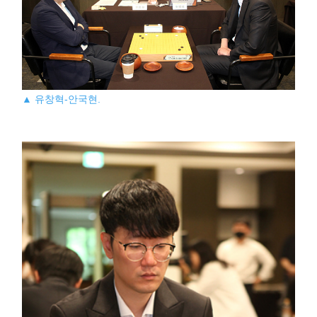
▲ 유창혁-안국현.