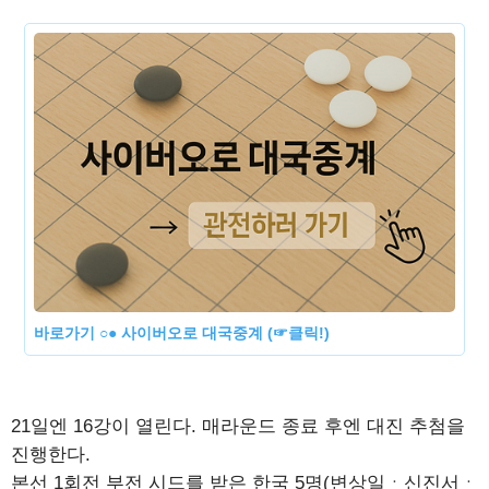
바로가기 ○● 사이버오로 대국중계 (☞클릭!)
21일엔 16강이 열린다. 매라운드 종료 후엔 대진 추첨을
진행한다.
본선 1회전 부전 시드를 받은 한국 5명(변상일ㆍ신진서ㆍ