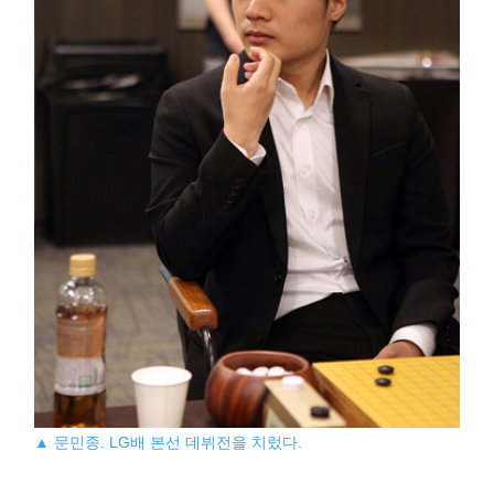
▲ 문민종. LG배 본선 데뷔전을 치렀다.