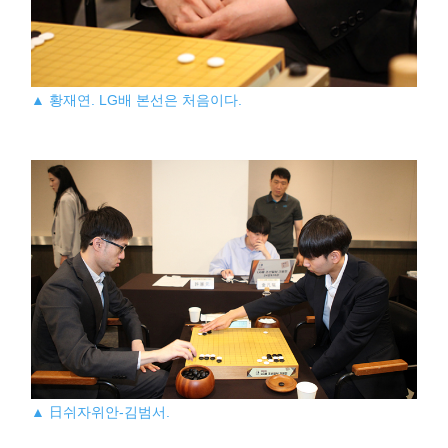
▲ 황재연. LG배 본선은 처음이다.
▲ 日쉬자위안-김범서.