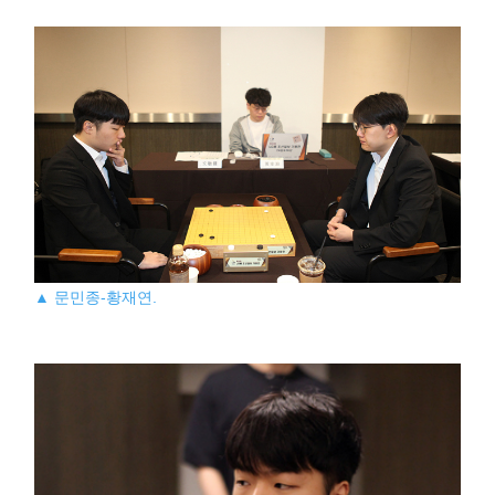
▲ 문민종-황재연.