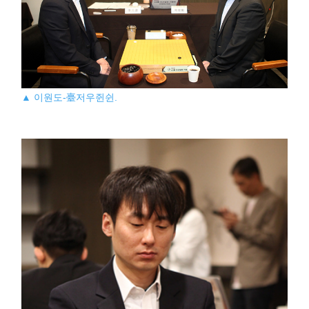
▲ 이원도-臺저우쥔쉰.