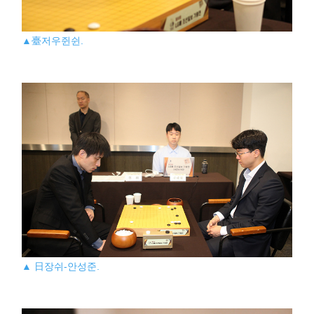
▲臺저우쥔쉰.
▲ 日장쉬-안성준.