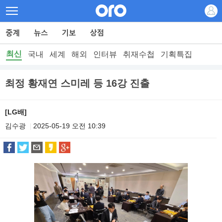
최신
국내
세계
해외
인터뷰
취재수첩
기획특집
최정 황재연 스미레 등 16강 진출
[LG배]
김수광
2025-05-19 오전 10:39
|