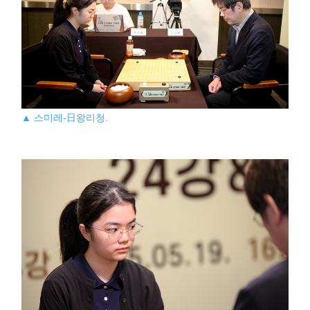
▲ 스미레-日왕리청.