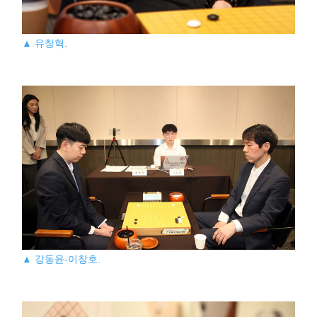
▲ 유창혁.
▲ 강동윤-이창호.