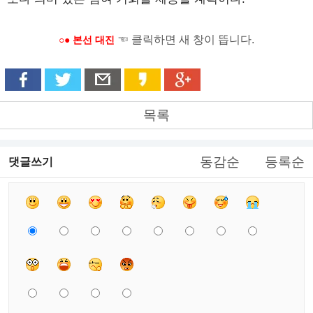
☜ 클릭하면 새 창이 뜹니다.
○● 본선 대진
목록
동감순
등록순
댓글쓰기