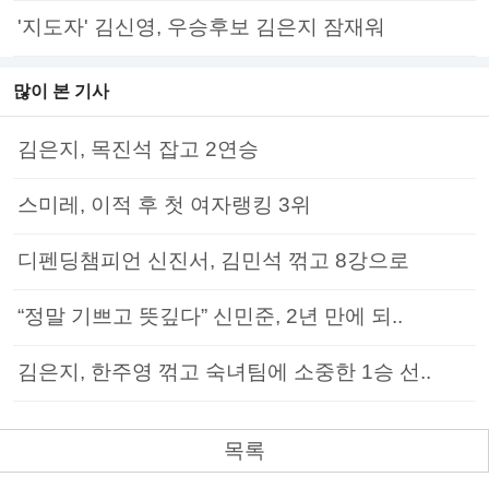
'지도자' 김신영, 우승후보 김은지 잠재워
많이 본 기사
김은지, 목진석 잡고 2연승
스미레, 이적 후 첫 여자랭킹 3위
디펜딩챔피언 신진서, 김민석 꺾고 8강으로
“정말 기쁘고 뜻깊다” 신민준, 2년 만에 되..
김은지, 한주영 꺾고 숙녀팀에 소중한 1승 선..
목록