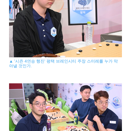
▲ '시즌 4연승 행진' 평택 브레인시티 주장 스미레를 누가 막
아낼 것인가.