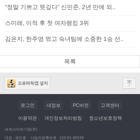
“정말 기쁘고 뜻깊다” 신민준, 2년 만에 되..
스미레, 이적 후 첫 여자랭킹 3위
김은지, 한주영 꺾고 숙녀팀에 소중한 1승 선..
목록
로그인
내정보
PC버전
고객센터
이용약관
|
개인정보처리방침
|
청소년보호정책
세계사이버기원(주)
대표 : 곽민호
|
사업자등록번호 : 220-81-86538