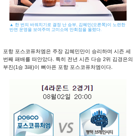
▲ 한 번의 바꿔치기로 결정 난 승부, 김혜민(오른쪽)이 노련한
반면 운영을 보여주며 고미소에 만회점을 올렸다.
포항 포스코퓨처엠은 주장 김혜민만이 승리하며 시즌 세
번째 패배를 떠안았다. 특히 전년 시즌 다승 2위 김경은의
부진(1승 3패)이 뼈아픈 포항 포스코퓨처엠이다.