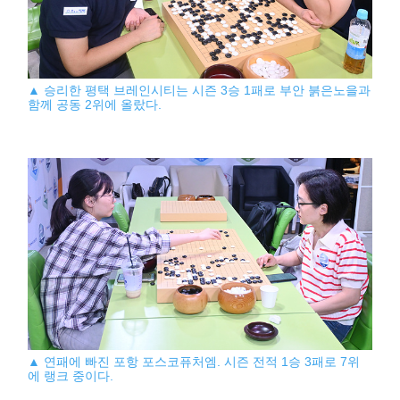
▲ 승리한 평택 브레인시티는 시즌 3승 1패로 부안 붉은노을과
함께 공동 2위에 올랐다.
▲ 연패에 빠진 포항 포스코퓨처엠. 시즌 전적 1승 3패로 7위
에 랭크 중이다.