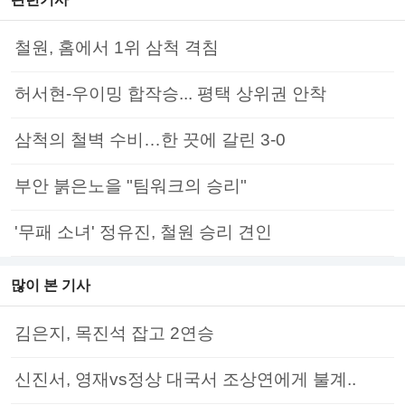
철원, 홈에서 1위 삼척 격침
허서현-우이밍 합작승... 평택 상위권 안착
삼척의 철벽 수비…한 끗에 갈린 3-0
부안 붉은노을 "팀워크의 승리"
'무패 소녀' 정유진, 철원 승리 견인
많이 본 기사
김은지, 목진석 잡고 2연승
신진서, 영재vs정상 대국서 조상연에게 불계..