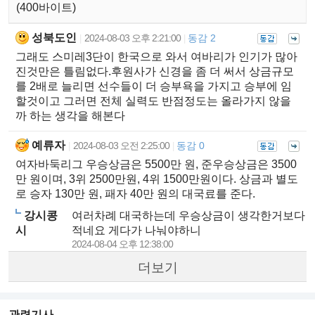
(400바이트)
성북도인
2024-08-03 오후 2:21:00
동감 2
|
|
그래도 스미레3단이 한국으로 와서 여바리가 인기가 많아
진것만은 틀림없다.후원사가 신경을 좀 더 써서 상금규모
를 2배로 늘리면 선수들이 더 승부욕을 가지고 승부에 임
할것이고 그러면 전체 실력도 반점정도는 올라가지 않을
까 하는 생각을 해본다
예류자
2024-08-03 오전 2:25:00
동감 0
|
|
여자바둑리그 우승상금은 5500만 원, 준우승상금은 3500
만 원이며, 3위 2500만원, 4위 1500만원이다. 상금과 별도
로 승자 130만 원, 패자 40만 원의 대국료를 준다.
강시콩
여러차례 대국하는데 우승상금이 생각한거보다
시
적네요 게다가 나눠야하니
2024-08-04 오후 12:38:00
더보기
관련기사