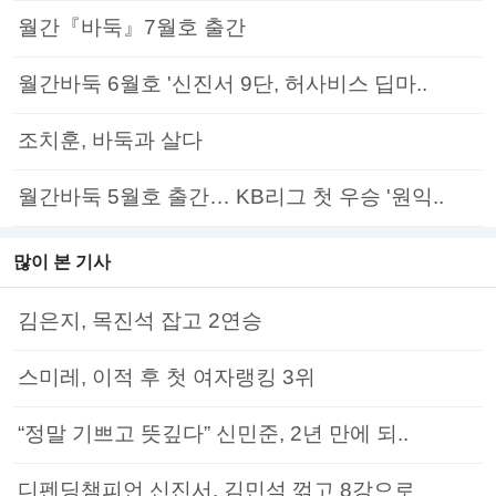
월간『바둑』7월호 출간
월간바둑 6월호 '신진서 9단, 허사비스 딥마..
조치훈, 바둑과 살다
월간바둑 5월호 출간… KB리그 첫 우승 '원익..
많이 본 기사
김은지, 목진석 잡고 2연승
스미레, 이적 후 첫 여자랭킹 3위
“정말 기쁘고 뜻깊다” 신민준, 2년 만에 되..
디펜딩챔피언 신진서, 김민석 꺾고 8강으로