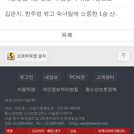
김은지, 한주영 꺾고 숙녀팀에 소중한 1승 선..
목록
로그인
내정보
PC버전
고객센터
이용약관
|
개인정보처리방침
|
청소년보호정책
세계사이버기원(주)
대표 : 곽민호
|
사업자등록번호 : 220-81-86538
통신판매업 신고번호:2011-서울중구-0579
서울 중구 퇴계로27길 28(충무로3가) 한영빌딩 6층
전화 : 02-2285-6950
|
팩스 : 02-2285-6955
|
이메일 :
oper@cyberoro.com